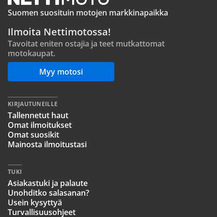
Suomen suosituin motojen markkinapaikka
Ilmoita Nettimotossa!
Tavoitat eniten ostajia ja teet mutkattomat
motokaupat.
Myy motosi
KIRJAUTUNEILLE
Tallennetut haut
Omat ilmoitukset
Omat suosikit
Mainosta ilmoitustasi
TUKI
Asiakastuki ja palaute
Unohditko salasanan?
Usein kysyttyä
Turvallisuusohjeet