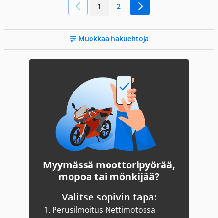
1
2
Muokkaa hakuehtoja
Myymässä moottoripyörää,
mopoa tai mönkijää?
Valitse sopivin tapa:
1.
Perusilmoitus Nettimotossa