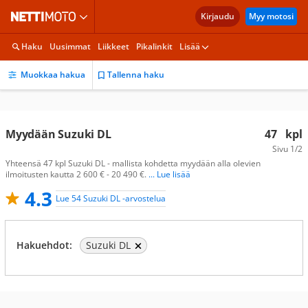
Kirjaudu
Myy motosi
Haku
Uusimmat
Liikkeet
Pikalinkit
Lisää
Muokkaa hakua
Tallenna haku
Myydään Suzuki DL
47
kpl
Sivu
1/2
Yhteensä 47 kpl Suzuki DL - mallista kohdetta myydään alla olevien
ilmoitusten kautta 2 600 € - 20 490 €.
... Lue lisää
4.3
Lue 54 Suzuki DL -arvostelua
Hakuehdot:
Suzuki DL