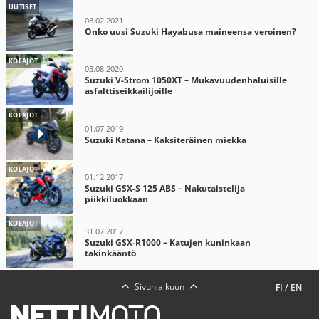
UUTISET
08.02.2021
Onko uusi Suzuki Hayabusa maineensa veroinen?
KOEAJOT
03.08.2020
Suzuki V-Strom 1050XT – Mukavuudenhaluisille
asfalttiseikkailijoille
KOEAJOT
01.07.2019
Suzuki Katana – Kaksiteräinen miekka
KOEAJOT
01.12.2017
Suzuki GSX-S 125 ABS – Nakutaistelija
piikkiluokkaan
KOEAJOT
31.07.2017
Suzuki GSX-R1000 – Katujen kuninkaan
takinkääntö
Sivun alkuun
FI
/
EN