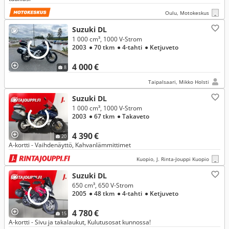
Oulu, Motokeskus
Suzuki DL
1 000 cm³, 1000 V-Strom
2003
● 70 tkm
● 4-tahti
● Ketjuveto
4 000 €
8
Taipalsaari, Mikko Holsti
Suzuki DL
1 000 cm³, 1000 V-Strom
2003
● 67 tkm
● Takaveto
4 390 €
20
A-kortti - Vaihdenäyttö, Kahvanlämmittimet
Kuopio, J. Rinta-Jouppi Kuopio
Suzuki DL
650 cm³, 650 V-Strom
2005
● 48 tkm
● 4-tahti
● Ketjuveto
4 780 €
15
A-kortti - Sivu ja takalaukut, Kulutusosat kunnossa!