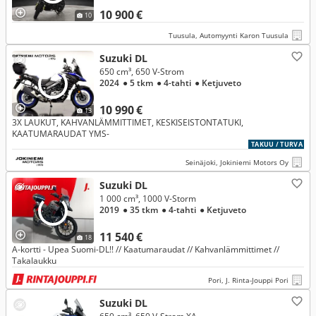
10 900 €
10
Tuusula, Automyynti Karon Tuusula
Suzuki DL
650 cm³, 650 V-Strom
2024
● 5 tkm
● 4-tahti
● Ketjuveto
10 990 €
13
3X LAUKUT, KAHVANLÄMMITTIMET, KESKISEISTONTATUKI,
KAATUMARAUDAT YMS-
TAKUU / TURVA
Seinäjoki, Jokiniemi Motors Oy
Suzuki DL
1 000 cm³, 1000 V-Storm
2019
● 35 tkm
● 4-tahti
● Ketjuveto
11 540 €
18
A-kortti - Upea Suomi-DL!! // Kaatumaraudat // Kahvanlämmittimet //
Takalaukku
Pori, J. Rinta-Jouppi Pori
Suzuki DL