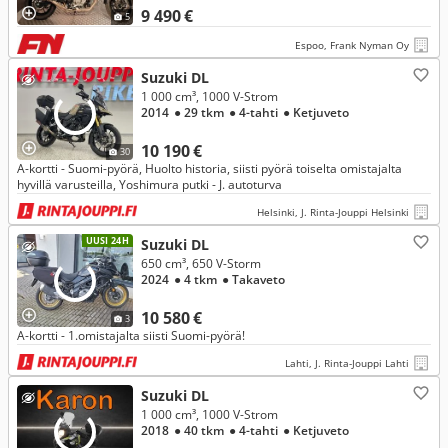
9 490 €
5
Espoo, Frank Nyman Oy
Suzuki DL
1 000 cm³, 1000 V-Strom
2014
● 29 tkm
● 4-tahti
● Ketjuveto
10 190 €
30
A-kortti - Suomi-pyörä, Huolto historia, siisti pyörä toiselta omistajalta
hyvillä varusteilla, Yoshimura putki - J. autoturva
Helsinki, J. Rinta-Jouppi Helsinki
UUSI 24H
Suzuki DL
650 cm³, 650 V-Storm
2024
● 4 tkm
● Takaveto
10 580 €
3
A-kortti - 1.omistajalta siisti Suomi-pyörä!
Lahti, J. Rinta-Jouppi Lahti
Suzuki DL
1 000 cm³, 1000 V-Strom
2018
● 40 tkm
● 4-tahti
● Ketjuveto