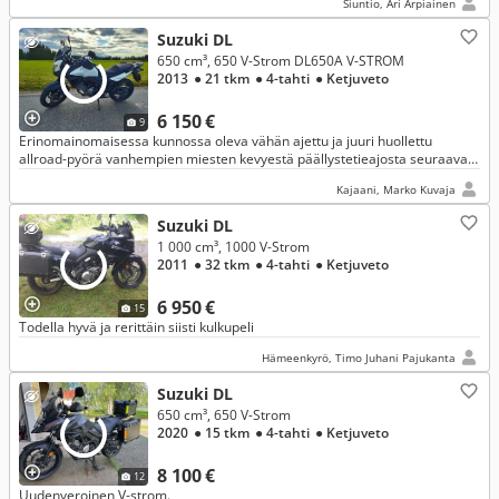
Siuntio, Ari Arpiainen
Suzuki DL
650 cm³, 650 V-Strom DL650A V-STROM
2013
● 21 tkm
● 4-tahti
● Ketjuveto
6 150 €
9
Erinomainomaisessa kunnossa oleva vähän ajettu ja juuri huollettu
allroad-pyörä vanhempien miesten kevyestä päällystetieajosta seuraavan
omistajan käyttöön.
Kajaani, Marko Kuvaja
Suzuki DL
1 000 cm³, 1000 V-Strom
2011
● 32 tkm
● 4-tahti
● Ketjuveto
6 950 €
15
Todella hyvä ja rerittäin siisti kulkupeli
Hämeenkyrö, Timo Juhani Pajukanta
Suzuki DL
650 cm³, 650 V-Strom
2020
● 15 tkm
● 4-tahti
● Ketjuveto
8 100 €
12
Uudenveroinen V-strom.