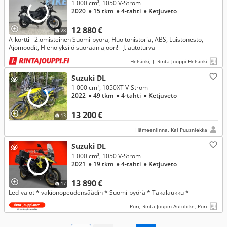
1 000 cm³, 1050 V-Strom
2020
● 15 tkm
● 4-tahti
● Ketjuveto
12 880 €
28
A-kortti - 2.omisteinen Suomi-pyörä, Huoltohistoria, ABS, Luistonesto,
Ajomoodit, Hieno yksilö suoraan ajoon! - J. autoturva
Helsinki, J. Rinta-Jouppi Helsinki
Suzuki DL
1 000 cm³, 1050XT V-Strom
2022
● 49 tkm
● 4-tahti
● Ketjuveto
13 200 €
13
Hämeenlinna, Kai Puusniekka
Suzuki DL
1 000 cm³, 1050 V-Strom
2021
● 19 tkm
● 4-tahti
● Ketjuveto
13 890 €
17
Led-valot * vakionopeudensäädin * Suomi-pyörä * Takalaukku *
Pori, Rinta-Joupin Autoliike, Pori