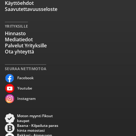
Käyttöehdot
Saavutettavuusseloste
YRITYKSILLE
Hinnasto
Mediatiedot
Palvelut Yrityksille
Ota yhteyttä
SEURAA NETTIMOTOA
Facebook
Youtube
Instagram
Moton myynti Fiksut
kaupat
Baana - Kilpailuta paras
hinta motostasi
Rekkari - Ajoneuvon