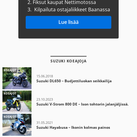
2.
Fiksut kaupat Nettimotossa
3.
Kilpailuta ostajaliikkeet Baanassa
Lue lisää
SUZUKI KOEAJOJA
KOEAJOT
15.06.2018
Suzuki DL650 – Budjettiluokan seikkailija
KOEAJOT
23.10.2023
Suzuki V-Strom 800 DE – Ison tohtorin jalanjäljissä.
KOEAJOT
31.05.2021
Suzuki Hayabusa – Ikonin kolmas painos