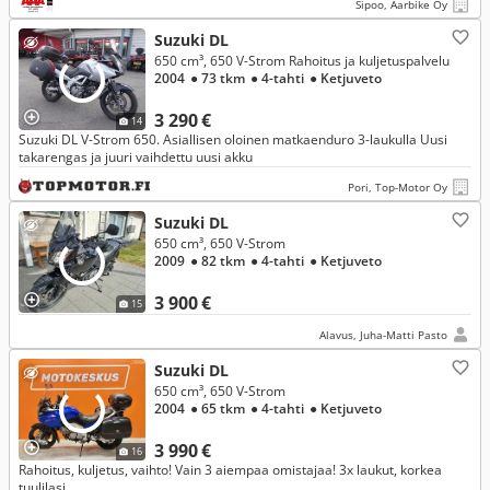
Sipoo, Aarbike Oy
Suzuki DL
650 cm³, 650 V-Strom Rahoitus ja kuljetuspalvelu
2004
● 73 tkm
● 4-tahti
● Ketjuveto
3 290 €
14
Suzuki DL V-Strom 650. Asiallisen oloinen matkaenduro 3-laukulla Uusi
takarengas ja juuri vaihdettu uusi akku
Pori, Top-Motor Oy
Suzuki DL
650 cm³, 650 V-Strom
2009
● 82 tkm
● 4-tahti
● Ketjuveto
3 900 €
15
Alavus, Juha-Matti Pasto
Suzuki DL
650 cm³, 650 V-Strom
2004
● 65 tkm
● 4-tahti
● Ketjuveto
3 990 €
16
Rahoitus, kuljetus, vaihto! Vain 3 aiempaa omistajaa! 3x laukut, korkea
tuulilasi