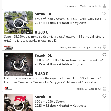
Haapajärvi, Marko Korkiakoski
Suzuki DL
650 cm³, 650 V-Strom TULI JUST VAIHTORIVIIN! TULE AJAMAAN JA OSTAMAAN!
2017
● 31 tkm
● 4-tahti
● Ketjuveto
8 380 €
10
Suzuki DL650A ensimmäiseltä omistajalta. Ajettu vain 31 tkm. Valkoinen,
erittäin siisti, takalaukku pikatelineellä.
Jämsä, Huolto-Kaksikko J-P Laine Oy
Suzuki DL
1 000 cm³, 1000 V-Strom Tämä kannattaa katsoa!
2015
● 54 tkm
● 4-tahti
● Ketjuveto
9 480 €
26
Ostamme ja vaihdamme moottoripyöriä / Korko alk. 1,99% / Toimitus /
Lisäturva / Vakuutus / Varustelu / Säilytys / Vaihtokaupat / Pinnoitukset
Raisio, GP Garage Oy
Suzuki DL
650 cm³, 650 V-Strom
2023
● 12 tkm
● 4-tahti
● Ketjuveto