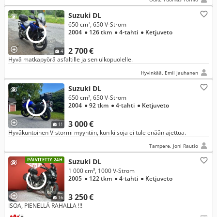
Suzuki DL
650 cm³, 650 V-Strom
2004
● 126 tkm
● 4-tahti
● Ketjuveto
2 700 €
4
Hyvä matkapyörä asfaltille ja sen ulkopuolelle.
Hyvinkää, Emil Jauhanen
Suzuki DL
650 cm³, 650 V-Strom
2004
● 92 tkm
● 4-tahti
● Ketjuveto
3 000 €
11
Hyväkuntoinen V-stormi myyntiin, kun kilsoja ei tule enään ajettua.
Tampere, Joni Rautio
PÄIVITETTY 24H
Suzuki DL
1 000 cm³, 1000 V-Strom
2005
● 122 tkm
● 4-tahti
● Ketjuveto
3 250 €
16
ISOA, PIENELLÄ RAHALLA !!!