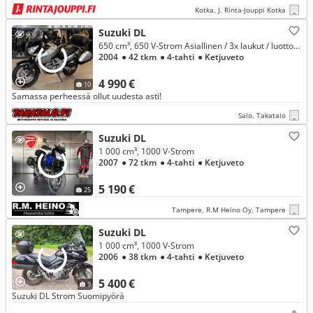
Kotka, J. Rinta-Jouppi Kotka
Suzuki DL
650 cm³, 650 V-Strom Asiallinen / 3x laukut / luottokampe
2004
● 42 tkm
● 4-tahti
● Ketjuveto
4 990 €
10
Samassa perheessä ollut uudesta asti!
Salo, Takatalo
Suzuki DL
1 000 cm³, 1000 V-Strom
2007
● 72 tkm
● 4-tahti
● Ketjuveto
5 190 €
25
Tampere, R.M Heino Oy, Tampere
Suzuki DL
1 000 cm³, 1000 V-Strom
2006
● 38 tkm
● 4-tahti
● Ketjuveto
5 400 €
9
Suzuki DL Strom Suomipyörä