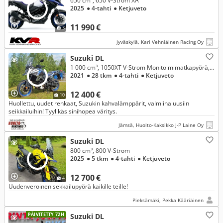
650 cm³, 650 V-Strom XA
2025
● 4-tahti
● Ketjuveto
11 990 €
3
Jyväskylä, Kari Vehniäinen Racing Oy
Suzuki DL
1 000 cm³, 1050XT V-Strom Monitoimimatkapyörä, vakionop.säädin, uudet renkaat!
2021
● 28 tkm
● 4-tahti
● Ketjuveto
12 400 €
10
Huollettu, uudet renkaat, Suzukin kahvalämppärit, valmiina uusiin
seikkailuihin! Tyylikäs sinihopea väritys.
Jämsä, Huolto-Kaksikko J-P Laine Oy
Suzuki DL
800 cm³, 800 V-Strom
2025
● 5 tkm
● 4-tahti
● Ketjuveto
12 700 €
4
Uudenveroinen sekkailupyörä kaikille teille!
Pieksämäki, Pekka Kääriäinen
PÄIVITETTY 72H
Suzuki DL