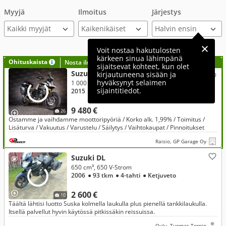
Myyjä
Ilmoitus
Järjestys
Kaikki myyjät
Voit nostaa hakutulosten
kärkeen sinua lähimpänä
Ohituskaista
Nosta ilmoituksesi tähän?
sijaitsevat kohteet, kun olet
Suzuki DL
kirjautuneena sisään ja
hyväksynyt selaimen
1 000 cm³, 1000 V-Strom Tämä kannattaa katsoa!
sijaintitiedot.
2015
● 54 tkm
● 4-tahti
● Ketjuveto
9 480 €
26
Ostamme ja vaihdamme moottoripyöriä / Korko alk. 1,99% / Toimitus /
Lisäturva / Vakuutus / Varustelu / Säilytys / Vaihtokaupat / Pinnoitukset
Raisio, GP Garage Oy
Suzuki DL
650 cm³, 650 V-Strom
2006
● 93 tkm
● 4-tahti
● Ketjuveto
2 600 €
10
Täältä lähtisi luotto Suska kolmella laukulla plus pienellä tankkilaukulla.
Itsellä palvellut hyvin käytössä pitkissäkin reissuissa.
Oulu, Tuomas Tornio