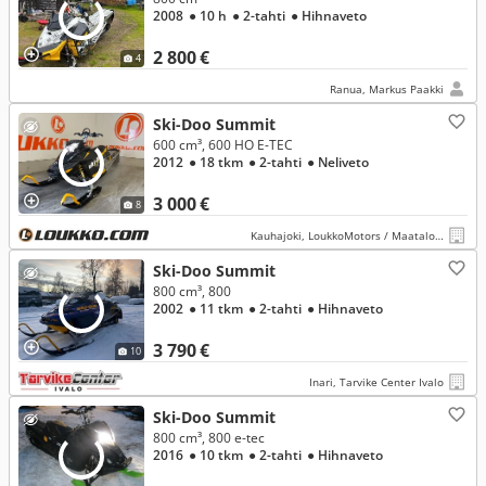
2008
● 10 h
● 2-tahti
● Hihnaveto
2 800 €
4
Ranua, Markus Paakki
Ski-Doo Summit
600 cm³, 600 HO E-TEC
2012
● 18 tkm
● 2-tahti
● Neliveto
3 000 €
8
Kauhajoki, LoukkoMotors / Maatalous Kauhajoki
Ski-Doo Summit
800 cm³, 800
2002
● 11 tkm
● 2-tahti
● Hihnaveto
3 790 €
10
Inari, Tarvike Center Ivalo
Ski-Doo Summit
800 cm³, 800 e-tec
2016
● 10 tkm
● 2-tahti
● Hihnaveto