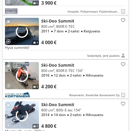
3 900 €
6
Ilmajoki, Pohjanmaan Ylijäämätuote Oy
Ski-Doo Summit
800 cm³, 800R E-TEC
2011
● 7 tkm
● 2-tahti
● Ketjuveto
4 000 €
4
Hyvä summitti!
Sodankylä, Jere Jaakola
Ski-Doo Summit
800 cm³, 800R E-TEC 154"
2016
● 12 tkm
● 2-tahti
● Hihnaveto
4 200 €
8
Rovaniemi, Koneliike Korteniemi Oy
Ski-Doo Summit
800 cm³, 800r E-tec 154"
2014
● 14 tkm
● 2-tahti
● Hihnaveto
4 800 €
8