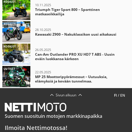
KOEAJOT
10.11.2025
Triumph Tiger Sport 800 – Sporttinen
matkaseikkailija
KOEAJOT
28.10.2025
Kawasaki Z900 – Nakuklassikon uusi aikakausi
KOEAJOT
26.05.2025
Can-Am Outlander PRO XU HD7 T ABS - Uusin
eväin luokkansa kärkeen
UUTISET
22.05.2025
MP 25 Moottoripyörämessut – Uutuuksia,
elämyksiä ja kevään tunnelmaa.
Sivun alkuun
FI
/
EN
Suomen suosituin motojen markkinapaikka
Ilmoita Nettimotossa!