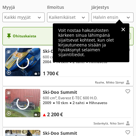
Myyjä
Ilmoitus
Järjestys
Kaikki myyjät
Voit nostaa hakutulosten
kärkeen sinua lähimpänä
Ohituskaista
Nosta ilmoituksesi tähän?
sijaitsevat kohteet, kun olet
kirjautuneena sisään ja
hyväksynyt selaimen
Ski-Doo Summit
sijaintitiedot.
600 cm³
2004
● 14 tkm
● 2-tahti
● Hihnaveto
1 700 €
9
Raahe, Mikko Sämpi
Ski-Doo Summit
600 cm³, Everest E-TEC 600 H.O.
2009
● 10 tkm
● 2-tahti
● Hihnaveto
2 200 €
2
Sodankylä, Niko Sorri
Ski-Doo Summit