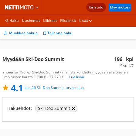
Kirjaudu
Myy motosi
Haku
Uusimmat
Liikkeet
Pikalinkit
Lisää
Muokkaa hakua
Tallenna haku
Myydään Ski-Doo Summit
196
kpl
Sivu
1/7
Yhteensä 196 kpl Ski-Doo Summit - mallista kohdetta myydään alla olevien
ilmoitusten kautta 1 700 € - 27 270 €.
... Lue lisää
4.1
Lue 26 Ski-Doo Summit -arvostelua
Hakuehdot:
Ski-Doo Summit