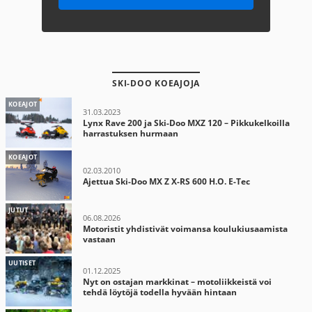
SKI-DOO KOEAJOJA
KOEAJOT
31.03.2023
Lynx Rave 200 ja Ski-Doo MXZ 120 – Pikkukelkoilla
harrastuksen hurmaan
KOEAJOT
02.03.2010
Ajettua Ski-Doo MX Z X-RS 600 H.O. E-Tec
JUTUT
06.08.2026
Motoristit yhdistivät voimansa koulukiusaamista
vastaan
UUTISET
01.12.2025
Nyt on ostajan markkinat – motoliikkeistä voi
tehdä löytöjä todella hyvään hintaan