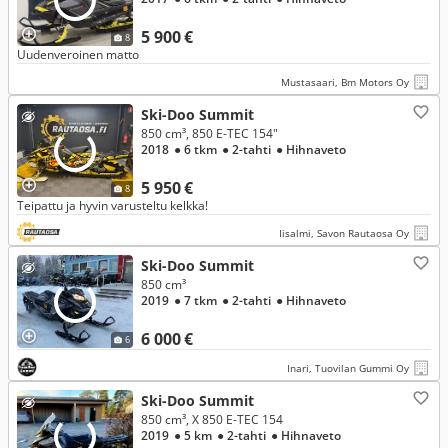
5 900 €
8
Uudenveroinen matto
Mustasaari, Bm Motors Oy
Ski-Doo Summit
850 cm³, 850 E-TEC 154"
2018
● 6 tkm
● 2-tahti
● Hihnaveto
5 950 €
8
Teipattu ja hyvin varusteltu kelkka!
Iisalmi, Savon Rautaosa Oy
Ski-Doo Summit
850 cm³
2019
● 7 tkm
● 2-tahti
● Hihnaveto
6 000 €
6
Inari, Tuovilan Gummi Oy
Ski-Doo Summit
850 cm³, X 850 E-TEC 154
2019
● 5 km
● 2-tahti
● Hihnaveto