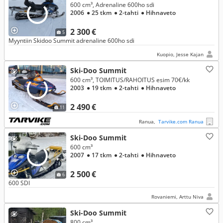
600 cm³, Adrenaline 600ho sdi
2006
● 25 tkm
● 2-tahti
● Hihnaveto
2 300 €
5
Myyntiin Skidoo Summit adrenaline 600ho sdi
Kuopio, Jesse Kajan
Ski-Doo Summit
600 cm³, TOIMITUS/RAHOITUS esim 70€/kk
2003
● 19 tkm
● 2-tahti
● Hihnaveto
2 490 €
11
Ranua,
Tarvike.com Ranua
Ski-Doo Summit
600 cm³
2007
● 17 tkm
● 2-tahti
● Hihnaveto
2 500 €
6
600 SDI
Rovaniemi, Arttu Niva
Ski-Doo Summit
800 cm³