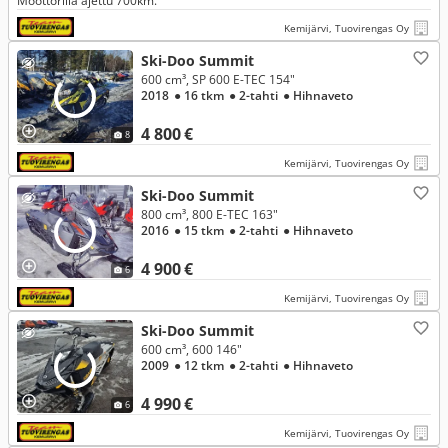
Moottorilla ajettu 700km.
Kemijärvi, Tuovirengas Oy
Ski-Doo Summit
600 cm³, SP 600 E-TEC 154"
2018
● 16 tkm
● 2-tahti
● Hihnaveto
4 800 €
8
Kemijärvi, Tuovirengas Oy
Ski-Doo Summit
800 cm³, 800 E-TEC 163"
2016
● 15 tkm
● 2-tahti
● Hihnaveto
4 900 €
6
Kemijärvi, Tuovirengas Oy
Ski-Doo Summit
600 cm³, 600 146"
2009
● 12 tkm
● 2-tahti
● Hihnaveto
4 990 €
6
Kemijärvi, Tuovirengas Oy