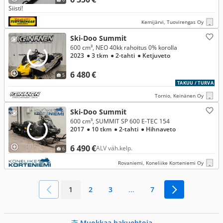
Siisti!
Kemijärvi, Tuovirengas Oy
Ski-Doo Summit
600 cm³, NEO 40kk rahoitus 0% korolla
2023
● 3 tkm
● 2-tahti
● Ketjuveto
6 480 €
5
TAKUU / TURVA
Tornio, Keinänen Oy
Ski-Doo Summit
600 cm³, SUMMIT SP 600 E-TEC 154
2017
● 10 tkm
● 2-tahti
● Hihnaveto
6 490 €
ALV väh.kelp.
6
Rovaniemi, Koneliike Korteniemi Oy
1
2
3
...
7
Muokkaa hakuehtoja