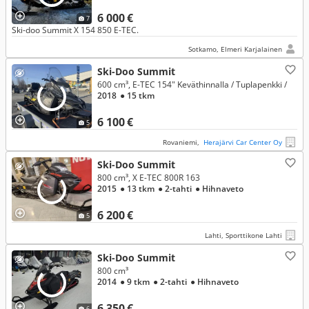
6 000 €
7
Ski-doo Summit X 154 850 E-TEC.
Sotkamo, Elmeri Karjalainen
Ski-Doo Summit
600 cm³, E-TEC 154" Keväthinnalla / Tuplapenkki /
2018
● 15 tkm
6 100 €
5
Rovaniemi,
Herajärvi Car Center Oy
Ski-Doo Summit
800 cm³, X E-TEC 800R 163
2015
● 13 tkm
● 2-tahti
● Hihnaveto
6 200 €
5
Lahti, Sporttikone Lahti
Ski-Doo Summit
800 cm³
2014
● 9 tkm
● 2-tahti
● Hihnaveto
6 350 €
6