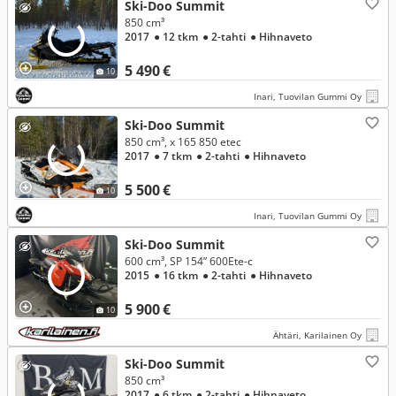
Ski-Doo Summit
850 cm³
2017
● 12 tkm
● 2-tahti
● Hihnaveto
5 490 €
10
Inari, Tuovilan Gummi Oy
Ski-Doo Summit
850 cm³, x 165 850 etec
2017
● 7 tkm
● 2-tahti
● Hihnaveto
5 500 €
10
Inari, Tuovilan Gummi Oy
Ski-Doo Summit
600 cm³, SP 154” 600Ete-c
2015
● 16 tkm
● 2-tahti
● Hihnaveto
5 900 €
10
Ähtäri, Karilainen Oy
Ski-Doo Summit
850 cm³
2017
● 6 tkm
● 2-tahti
● Hihnaveto