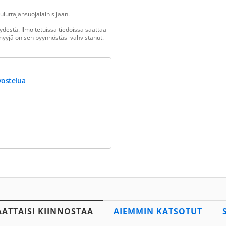
luttajansuojalain sijaan.
destä. Ilmoitetuissa tiedoissa saattaa
n myyjä on sen pyynnöstäsi vahvistanut.
vostelua
AATTAISI KIINNOSTAA
AIEMMIN KATSOTUT