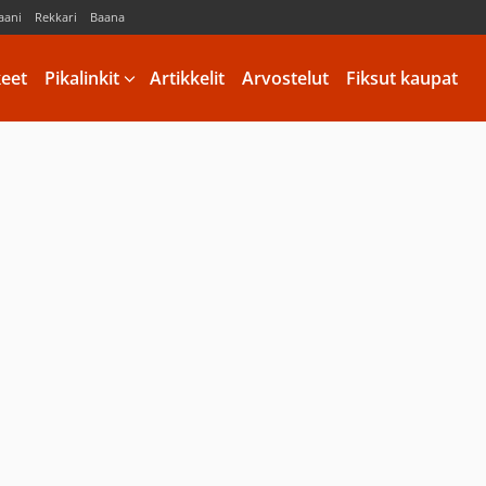
aani
Rekkari
Baana
keet
Pikalinkit
Artikkelit
Arvostelut
Fiksut kaupat