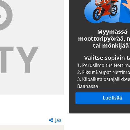
Myymässä
moottoripyörää,
tai mönkijää
Valitse sopivin t
1.
Perusilmoitus Nettim
2.
Fiksut kaupat Nettim
3.
Kilpailuta ostajaliikke
Baanassa
Lue lisää
Jaa