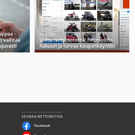
ppaa -
25.03.2025
o vaihtaa
Uutta Nettimotossa: helppoutta
ujuvasti
hakuun ja turvaa kaupankäyntiin
SEURAA NETTIMOTOA
Facebook