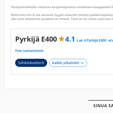
Yksityishenkilöiden välisessä kaupankäynnissä sovelletaan kauppalakia Ku
Nettimoto.com ei ota vastuuta myyjän antamien tietojen paikkansapitävyy
olla myös tahattomia puutteita tai virheitä. Tieto on siis sitova vasta ku
Pyrkijä E400
4.1
Lue 4 Pyrkijä E400 -ar
Hae samanlaiset
Sähköskootterit
SINUA S