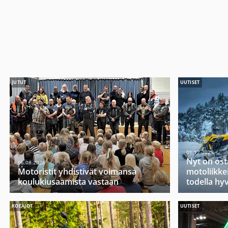
JUTUT
UUTISET
01.12.2025
Nyt on ost
06.08.2026
Motoristit yhdistivät voimansa
motoliikkei
koulukiusaamista vastaan
todella hy
KOEAJOT
UUTISET