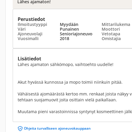
Lähes ajamaton!
Perustiedot
Ilmoitustyyppi
Myydään
Mittarilukema
Väri
Punainen
Moottori
Ajoneuvolaji
Senioriajoneuvo
Vetotapa
Vuosimalli
2018
Omistajia
Lisätiedot
Lähes ajamaton sähkömopo, vaihtoehto uudelle!
Akut hyvässä kunnossa ja mopo toimii niinkuin pitää.
Vähäisestä ajomäärästä kertoo mm. renkaat joista näkyy vi
tehtaan suojamuovit joita osittain vielä paikallaan.
Muutama pieni varastoinnissa syntynyt kosmeettinen jälki
Ohjeita turvalliseen ajoneuvokauppaan