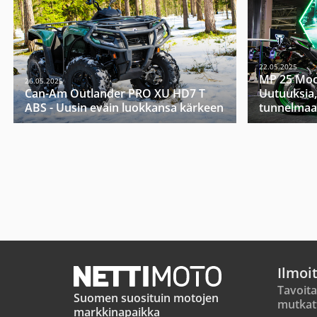
22.05.2025
MP 25 Moo
26.05.2025
Can-Am Outlander PRO XU HD7 T
Uutuuksia,
ABS - Uusin eväin luokkansa kärkeen
tunnelmaa
Ilmoi
Tavoita
Suomen suosituin motojen
mutkat
markkinapaikka