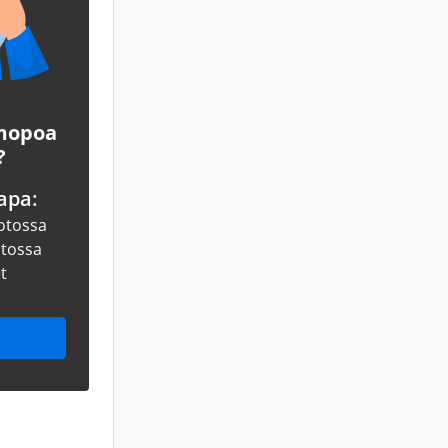
 mopoa
?
apa:
otossa
otossa
et