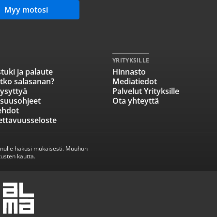
Myy motosi
YRITYKSILLE
tuki ja palaute
Hinnasto
tko salasanan?
Mediatiedot
ysyttyä
Palvelut Yrityksille
isuusohjeet
Ota yhteyttä
ehdot
ettavuusseloste
inulle hakusi mukaisesti. Muuhun
usten kautta.