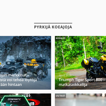
PYRKIJÄ KOEAJOJA
KOEAJOT
ajan markkinat –
10.11.2025
stä voi tehdä löytöjä
Triumph Tiger Sport 800 –
vään hintaan
matkaseikkailija
UUTISET