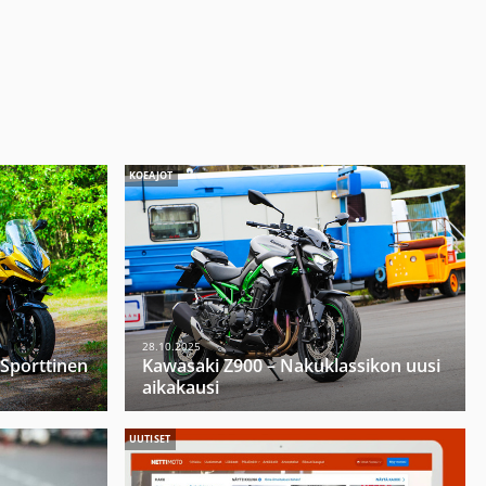
KOEAJOT
28.10.2025
 Sporttinen
Kawasaki Z900 – Nakuklassikon uusi
aikakausi
UUTISET