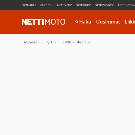
Nettiauto
Autotalli
Nettivene
Nettikone
Nettivaraosa
Nettikarav
Haku
Uusimmat
Liik
Myydään
Pyrkijä
E400
Ilmoitus