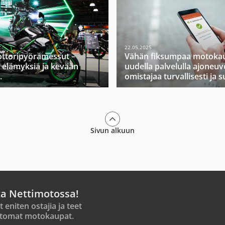
22.05.2025
ttoripyörämessut –
Vähän fiksumpaa motokau
 elämyksiä ja kevään
uudella palvelulla ajoneuv
.
omistajaa turvallisesti ja s
Sivun alkuun
ta Nettimotossa!
t eniten ostajia ja teet
tomat motokaupat.