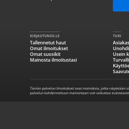
KIRJAUTUNEILLE
TUKI
Tallennetut haut
Asiakas
Omat ilmoitukset
Unohdi
Omat suosikit
Usein k
Mainosta ilmoitustasi
Turvall
Käyttö
Saavut
Tämän palvelun ilmoitukset ovat mainoksia, jotka näytetään s
palvelun kohdennettuun mainontaan voit vaikuttaa evästeaset