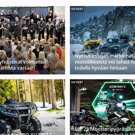
UUTISET
01.12.2025
Nyt on ostajan markkinat 
 yhdistivät voimansa
motoliikkeistä voi tehdä l
amista vastaan
todella hyvään hintaan
UUTISET
22.05.2025
MP 25 Moottoripyörämess