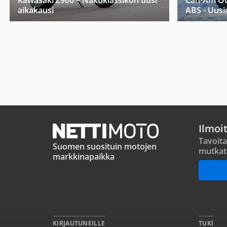
Kawasaki Z900 – Nakuklassikon uusi
Can-Am Ou
aikakausi
ABS - Uusi
Ilmoi
Tavoita
Suomen suosituin motojen
mutkat
markkinapaikka
KIRJAUTUNEILLE
TUKI