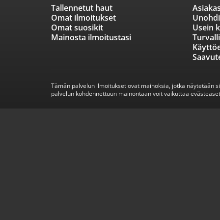
Tallennetut haut
Asiakas
Omat ilmoitukset
Unohdi
Omat suosikit
Usein k
Mainosta ilmoitustasi
Turvall
Käyttö
Saavut
Tämän palvelun ilmoitukset ovat mainoksia, jotka näytetään s
palvelun kohdennettuun mainontaan voit vaikuttaa evästeaset