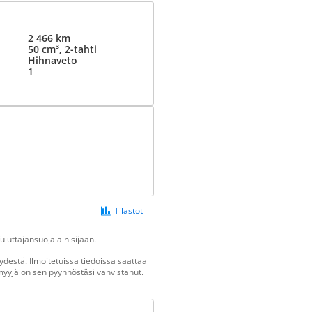
2 466 km
50 cm³, 2-tahti
Hihnaveto
1
Tilastot
luttajansuojalain sijaan.
destä. Ilmoitetuissa tiedoissa saattaa
n myyjä on sen pyynnöstäsi vahvistanut.