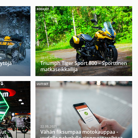
KOEAJOT
–
10.11.2025
öytöjä
Triumph Tiger Sport 800 – Sporttinen
matkaseikkailija
UUTISET
22.05.2025
ut –
Vähän fiksumpaa motokauppaa -