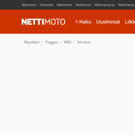
Nettiauto
Autotalli
Nettivene
Nettikone
Nettivaraosa
Nettikarav
Haku
Uusimmat
Liik
Myydään
Piaggio
NRG
Ilmoitus