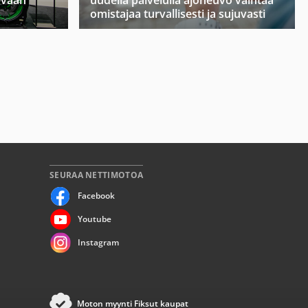
evään
uudella palvelulla ajoneuvo vaihtaa
omistajaa turvallisesti ja sujuvasti
SEURAA NETTIMOTOA
Facebook
Youtube
Instagram
Moton myynti Fiksut kaupat