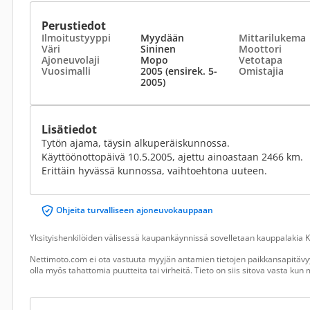
Perustiedot
Ilmoitustyyppi
Myydään
Mittarilukema
Väri
Sininen
Moottori
Ajoneuvolaji
Mopo
Vetotapa
Vuosimalli
2005 (ensirek. 5-
Omistajia
2005)
Lisätiedot
Tytön ajama, täysin alkuperäiskunnossa.
Käyttöönottopäivä 10.5.2005, ajettu ainoastaan 2466 km.
Erittäin hyvässä kunnossa, vaihtoehtona uuteen.
Ohjeita turvalliseen ajoneuvokauppaan
Yksityishenkilöiden välisessä kaupankäynnissä sovelletaan kauppalakia Ku
Nettimoto.com ei ota vastuuta myyjän antamien tietojen paikkansapitävyy
olla myös tahattomia puutteita tai virheitä. Tieto on siis sitova vasta ku