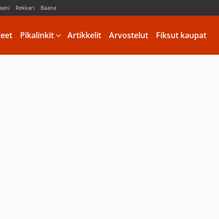
aani
Rekkari
Baana
keet
Pikalinkit
Artikkelit
Arvostelut
Fiksut kaupat