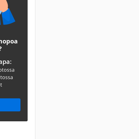
 mopoa
?
apa:
otossa
otossa
et