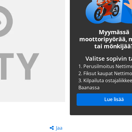
Myymässä
moottoripyörää,
tai mönkijää
Valitse sopivin t
1.
Perusilmoitus Nettim
2.
Fiksut kaupat Nettim
3.
Kilpailuta ostajaliikke
Baanassa
Lue lisää
Jaa