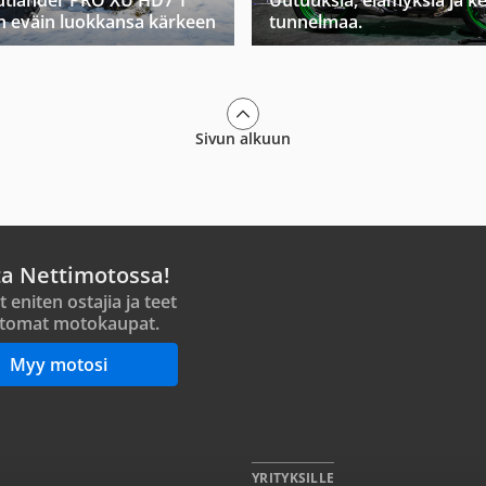
tlander PRO XU HD7 T
Uutuuksia, elämyksiä ja k
n eväin luokkansa kärkeen
tunnelmaa.
Sivun alkuun
ta Nettimotossa!
t eniten ostajia ja teet
tomat motokaupat.
Myy motosi
YRITYKSILLE