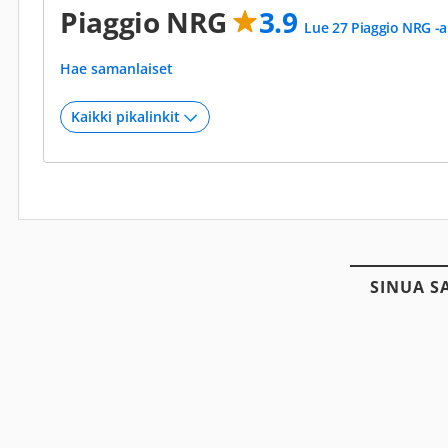
Piaggio NRG
3.9
Lue 27 Piaggio NRG -a
Hae samanlaiset
SINUA S