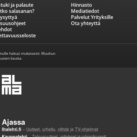
tuki ja palaute
Hinnasto
tko salasanan?
Mediatiedot
ysyttyä
Palvelut Yrityksille
isuusohjeet
Ota yhteyttä
ehdot
ettavuusseloste
inulle hakusi mukaisesti. Muuhun
usten kautta.