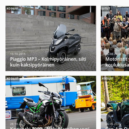
KOEAJOT
JUTUT
19.10.2015
06.08.2026
Piaggio MP3 – Kolmipyöräinen, silti
Motoristit
kuin kaksipyöräinen
koulukiusa
KOEAJOT
KOEAJOT
28.10.2025
26.05.2025