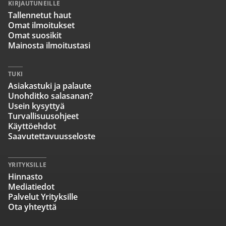
KIRJAUTUNEILLE
Tallennetut haut
Omat ilmoitukset
Omat suosikit
Mainosta ilmoitustasi
TUKI
Asiakastuki ja palaute
Unohditko salasanan?
Usein kysyttyä
Turvallisuusohjeet
Käyttöehdot
Saavutettavuusseloste
YRITYKSILLE
Hinnasto
Mediatiedot
Palvelut Yrityksille
Ota yhteyttä