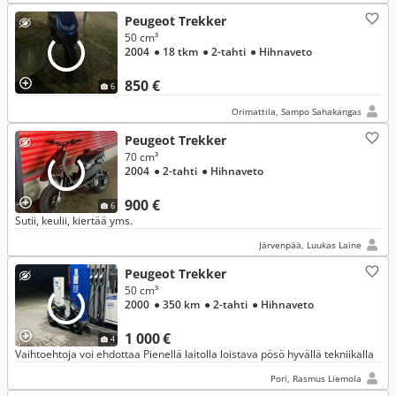
Peugeot Trekker
50 cm³
2004
● 18 tkm
● 2-tahti
● Hihnaveto
850 €
6
Orimattila, Sampo Sahakangas
Peugeot Trekker
70 cm³
2004
● 2-tahti
● Hihnaveto
900 €
6
Sutii, keulii, kiertää yms.
Järvenpää, Luukas Laine
Peugeot Trekker
50 cm³
2000
● 350 km
● 2-tahti
● Hihnaveto
1 000 €
4
Vaihtoehtoja voi ehdottaa Pienellä laitolla loistava pösö hyvällä tekniikalla
Pori, Rasmus Liemola