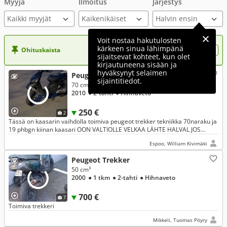
Myyjä
Ilmoitus
Järjestys
Kaikki myyjät
Voit nostaa hakutulosten
kärkeen sinua lähimpänä
Ohituskaista
Nosta ilmoituksesi tähän?
sijaitsevat kohteet, kun olet
kirjautuneena sisään ja
hyväksynyt selaimen
Peugeot Trekker
sijaintitiedot.
70 cm³
2010
● 2-tahti
● Hihnaveto
250 €
2
Tässä on kaasarin vaihdolla toimiva peugeot trekker tekniikka 70naraku ja
19 phbgn kiinan kaasari OON VALTIOLLE VELKAA LÄHTE HALVAL JOS
HAKEE 7PV SISÄ
Espoo, William Kivimäki
Peugeot Trekker
50 cm³
2000
● 1 tkm
● 2-tahti
● Hihnaveto
700 €
7
Toimiva trekkeri
Mikkeli, Tuomas Pöyry