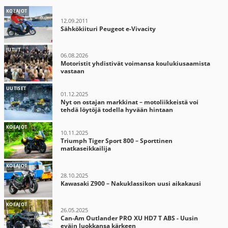
KOEAJOT
12.09.2011
Sähkökiituri Peugeot e-Vivacity
JUTUT
06.08.2026
Motoristit yhdistivät voimansa koulukiusaamista
vastaan
UUTISET
01.12.2025
Nyt on ostajan markkinat – motoliikkeistä voi
tehdä löytöjä todella hyvään hintaan
KOEAJOT
10.11.2025
Triumph Tiger Sport 800 – Sporttinen
matkaseikkailija
KOEAJOT
28.10.2025
Kawasaki Z900 – Nakuklassikon uusi aikakausi
KOEAJOT
26.05.2025
Can-Am Outlander PRO XU HD7 T ABS - Uusin
eväin luokkansa kärkeen