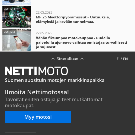
UUTISET
22.05.2025
MP 25 Moottoripyörämessut – Uutuuksia,
elämyksiä ja kevään tunnelmaa.
UUTISET
22.05.2025
Vähän fiksumpaa motokauppaa - uudella
palvelulla ajoneuvo vaihtaa omistajaa turvallisesti
ja sujuvasti
Sivun alkuun
FI
/
EN
Suomen suosituin motojen markkinapaikka
Ilmoita Nettimotossa!
Tavoitat eniten ostajia ja teet mutkattomat
motokaupat.
Myy motosi