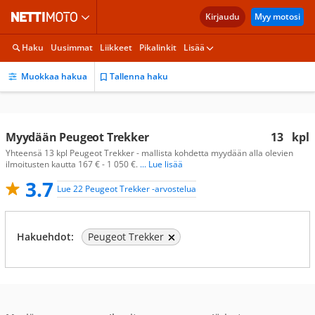
Kirjaudu
Myy motosi
Haku
Uusimmat
Liikkeet
Pikalinkit
Lisää
Muokkaa hakua
Tallenna haku
Myydään Peugeot Trekker
13
kpl
Yhteensä 13 kpl Peugeot Trekker - mallista kohdetta myydään alla olevien
ilmoitusten kautta 167 € - 1 050 €.
... Lue lisää
3.7
Lue 22 Peugeot Trekker -arvostelua
Hakuehdot:
Peugeot Trekker