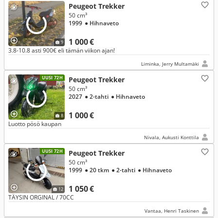
Peugeot Trekker
50 cm³
1999
● Hihnaveto
1 000 €
9
3.8-10.8 asti 900€ eli tämän viikon ajan!
Liminka, Jerry Multamäki
UUSI 72H
Peugeot Trekker
50 cm³
2027
● 2-tahti
● Hihnaveto
1 000 €
8
Luotto pösö kaupan
Nivala, Aukusti Konttila
UUSI 72H
Peugeot Trekker
50 cm³
1999
● 20 tkm
● 2-tahti
● Hihnaveto
1 050 €
12
TÄYSIN ORGINAL / 70CC
Vantaa, Henri Taskinen