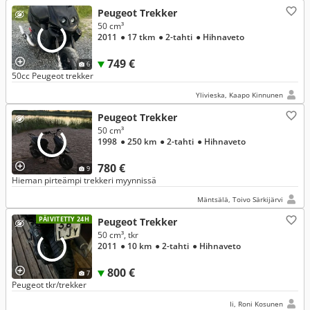
Peugeot Trekker
50 cm³
2011
● 17 tkm
● 2-tahti
● Hihnaveto
749 €
6
50cc Peugeot trekker
Ylivieska, Kaapo Kinnunen
Peugeot Trekker
50 cm³
1998
● 250 km
● 2-tahti
● Hihnaveto
780 €
9
Hieman pirteämpi trekkeri myynnissä
Mäntsälä, Toivo Särkijärvi
PÄIVITETTY 24H
Peugeot Trekker
50 cm³, tkr
2011
● 10 km
● 2-tahti
● Hihnaveto
800 €
7
Peugeot tkr/trekker
Ii, Roni Kosunen