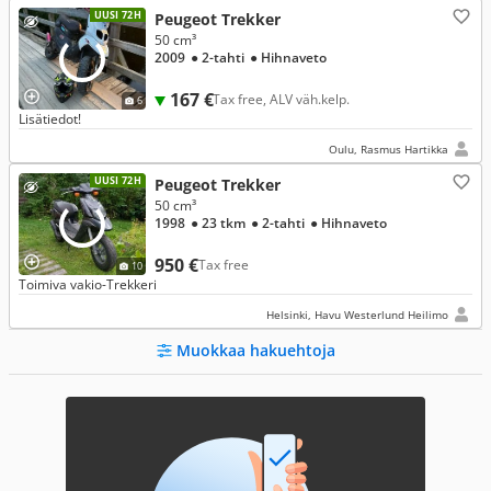
UUSI 72H
Peugeot Trekker
50 cm³
2009
● 2-tahti
● Hihnaveto
167 €
Tax free, ALV väh.kelp.
6
Lisätiedot!
Oulu, Rasmus Hartikka
UUSI 72H
Peugeot Trekker
50 cm³
1998
● 23 tkm
● 2-tahti
● Hihnaveto
950 €
Tax free
10
Toimiva vakio-Trekkeri
Helsinki, Havu Westerlund Heilimo
Muokkaa hakuehtoja