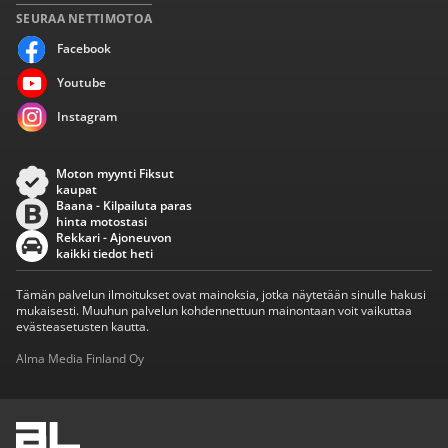
SEURAA NETTIMOTOA
Facebook
Youtube
Instagram
Moton myynti Fiksut
kaupat
Baana - Kilpailuta paras
hinta motostasi
Rekkari - Ajoneuvon
kaikki tiedot heti
Tämän palvelun ilmoitukset ovat mainoksia, jotka näytetään sinulle hakusi
mukaisesti. Muuhun palvelun kohdennettuun mainontaan voit vaikuttaa
evästeasetusten kautta.
Alma Media Finland Oy