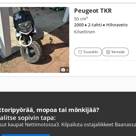
Peugeot TKR
50 cm³
2000
● 2-tahti
● Hihnaveto
Kilvellinen
Suosikki
Vertaile
4
oripyörää, mopoa tai mönkijää?
alitse sopivin tapa:
ksut kaupat Nettimotossa
3.
Kilpailuta ostajaliikkeet Baanass