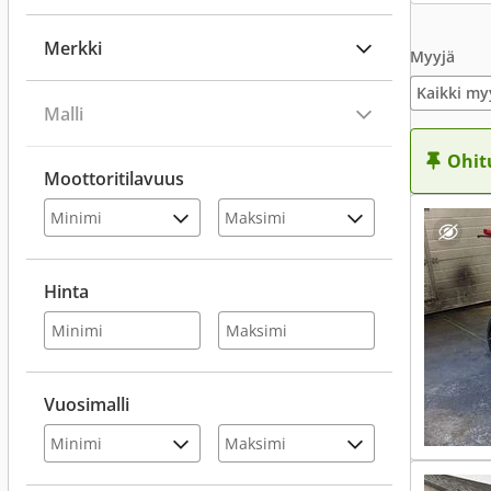
Merkki
Myyjä
Kaikki my
Malli
Ohit
Moottoritilavuus
Hinta
Vuosimalli