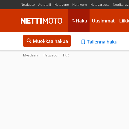
Nettiauto
Autotalli
Nettivene
Nettikone
Nettivaraosa
Nettikarav
Haku
Uusimmat
Liik
Muokkaa hakua
Tallenna haku
Myydään
Peugeot
TKR