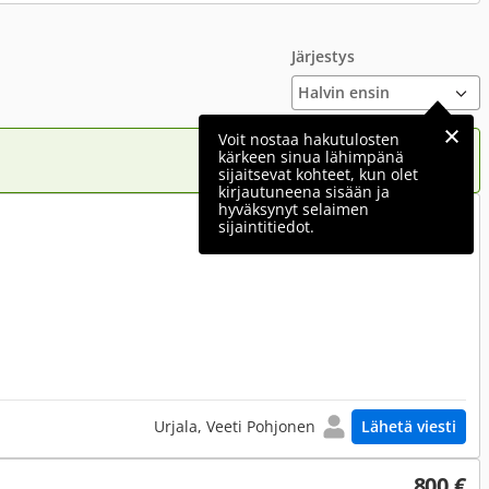
Järjestys
Voit nostaa hakutulosten
kärkeen sinua lähimpänä
sijaitsevat kohteet, kun olet
kirjautuneena sisään ja
hyväksynyt selaimen
500 €
sijaintitiedot.
Urjala, Veeti Pohjonen
Lähetä viesti
800 €