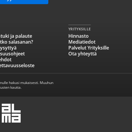
YRITYKSILLE
tuki ja palaute
Hinnasto
tko salasanan?
Mediatiedot
ysyttyä
Palvelut Yrityksille
isuusohjeet
Ota yhteyttä
ehdot
ettavuusseloste
inulle hakusi mukaisesti. Muuhun
usten kautta.