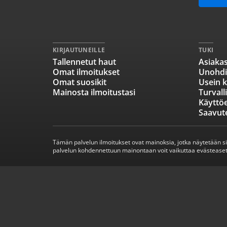
KIRJAUTUNEILLE
TUKI
Tallennetut haut
Asiakas
Omat ilmoitukset
Unohdi
Omat suosikit
Usein k
Mainosta ilmoitustasi
Turvall
Käyttö
Saavut
Tämän palvelun ilmoitukset ovat mainoksia, jotka näytetään s
palvelun kohdennettuun mainontaan voit vaikuttaa evästeaset