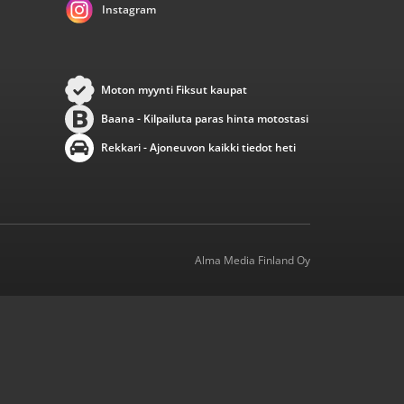
Instagram
Moton myynti Fiksut kaupat
Baana - Kilpailuta paras hinta motostasi
Rekkari - Ajoneuvon kaikki tiedot heti
Alma Media Finland Oy