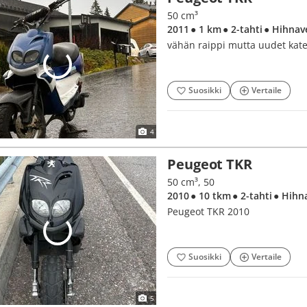
50 cm³
2011
● 1 km
● 2-tahti
● Hihnav
vähän raippi mutta uudet katee
Suosikki
Vertaile
4
Peugeot TKR
50 cm³, 50
2010
● 10 tkm
● 2-tahti
● Hihn
Peugeot TKR 2010
Suosikki
Vertaile
5