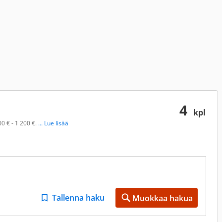
4
kpl
0 € - 1 200 €.
... Lue lisää
Tallenna haku
Muokkaa hakua