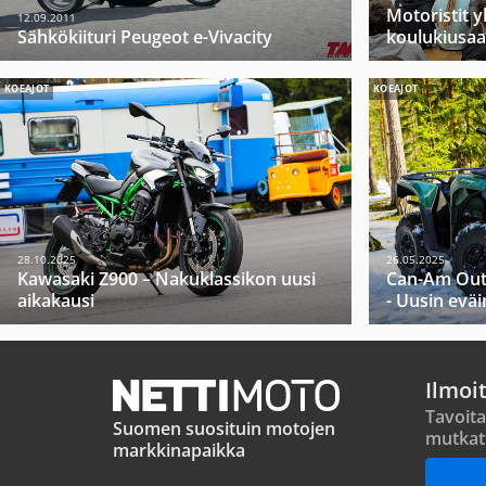
Motoristit 
12.09.2011
Sähkökiituri Peugeot e-Vivacity
koulukiusaa
KOEAJOT
KOEAJOT
28.10.2025
26.05.2025
Kawasaki Z900 – Nakuklassikon uusi
Can-Am Out
aikakausi
- Uusin evä
Ilmoi
Tavoita
Suomen suosituin motojen
mutkat
markkinapaikka