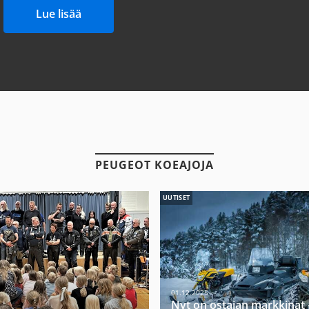
Lue lisää
PEUGEOT KOEAJOJA
UUTISET
01.12.2025
Nyt on ostajan markkinat 