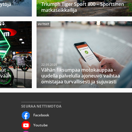
öytöjä
Triumph Tiger Sport 800 – Sporttinen
matkaseikkailija
UUTISET
22.05.2025
ut –
Vähän fiksumpaa motokauppaa -
evään
uudella palvelulla ajoneuvo vaihtaa
omistajaa turvallisesti ja sujuvasti
SEURAA NETTIMOTOA
Facebook
Youtube