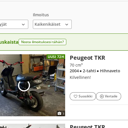
Ilmoitus
yjät
uskaista
Nosta ilmoituksesi tähän?
Peugeot TKR
UUSI 72H
70 cm³
2004
● 2-tahti
● Hihnaveto
Kilvellinen!
Suosikki
Vertaile
3
Peugeot TKR