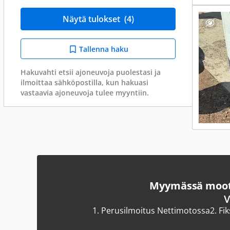
Näytä tulokset
(4)
Tallenna haku
Hakuvahti etsii ajoneuvoja puolestasi ja
ilmoittaa sähköpostilla, kun hakuasi
vastaavia ajoneuvoja tulee myyntiin.
Myymässä moott
V
1.
Perusilmoitus Nettimotossa
2.
Fi