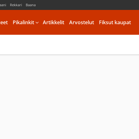
aani
Rekkari
Baana
keet
Pikalinkit
Artikkelit
Arvostelut
Fiksut kaupat