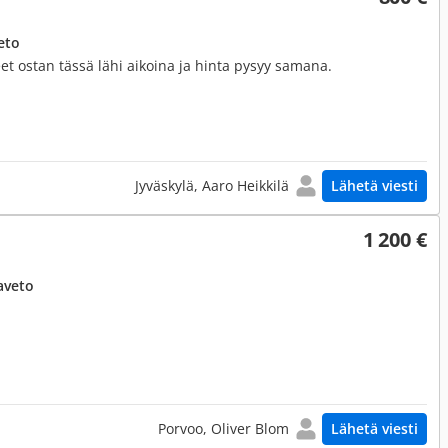
eto
t ostan tässä lähi aikoina ja hinta pysyy samana.
Jyväskylä, Aaro Heikkilä
Lähetä viesti
1 200 €
aveto
Porvoo, Oliver Blom
Lähetä viesti