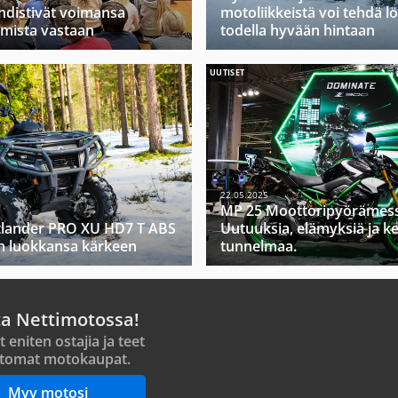
yhdistivät voimansa
motoliikkeistä voi tehdä l
mista vastaan
todella hyvään hintaan
UUTISET
22.05.2025
MP 25 Moottoripyörämess
lander PRO XU HD7 T ABS
Uutuuksia, elämyksiä ja k
in luokkansa kärkeen
tunnelmaa.
ta Nettimotossa!
t eniten ostajia ja teet
tomat motokaupat.
Myy motosi