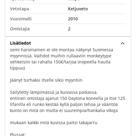
Vetotapa
Ketjuveto
Vuosimalli
2010
Omistajia
2
Lisätiedot
semi harvinainen ei ole montaa näkynyt Suomessa
myynnissä. Vaihdot muihin rullaaviin monkeytype
vehkeisiin tai rahalla 150€/tarjoa (nopeella haulla
tippuu)
Jäänyt turhaksi itselle siksi myyntiin
Säilytetty lämpimässä ja kuivassa paikassa.
entinen omistaja ajanut 150 Daytona koneella ja itse 125
lifanilla eli runko kestää kyllä paljon tehoa ja vääntöä
kunto on mitä on mutta ei suurempia/hankalia vikoja
mukaan kaikki mitä kuvissa paitsi takajarru
Plussat: