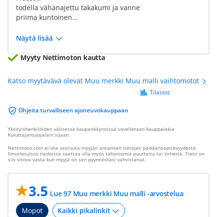
todella vähänajettu takakumi ja vanne
priima kuntoinen...
Näytä lisää
Myyty Nettimoton kautta
Katso myytävävä olevat Muu merkki Muu malli vaihtomotot
Tilastot
Ohjeita turvalliseen ajoneuvokauppaan
Yksityishenkilöiden välisessä kaupankäynnissä sovelletaan kauppalakia
Kuluttajansuojalain sijaan.
Nettimoto.com ei ota vastuuta myyjän antamien tietojen paikkansapitävyydestä.
Ilmoitetuissa tiedoissa saattaa olla myös tahattomia puutteita tai virheitä. Tieto on
siis sitova vasta kun myyjä on sen pyynnöstäsi vahvistanut.
3.5
Lue 97 Muu merkki Muu malli -arvostelua
Mopot