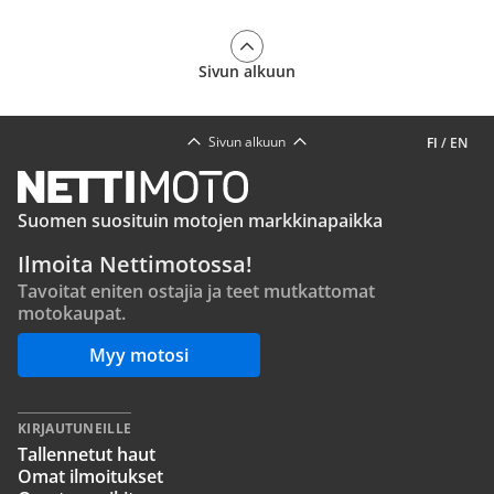
Sivun alkuun
Sivun alkuun
FI
/
EN
Suomen suosituin motojen markkinapaikka
Ilmoita Nettimotossa!
Tavoitat eniten ostajia ja teet mutkattomat
motokaupat.
Myy motosi
KIRJAUTUNEILLE
Tallennetut haut
Omat ilmoitukset