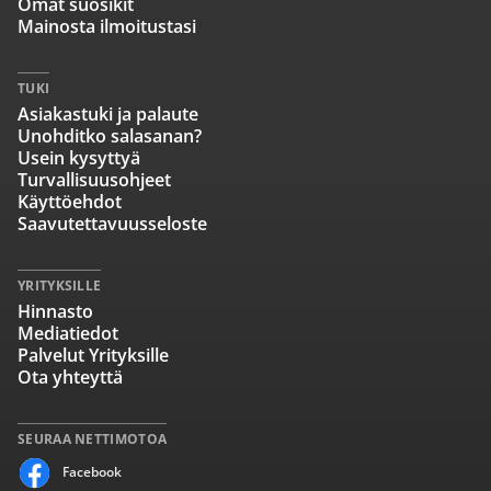
Omat suosikit
Mainosta ilmoitustasi
TUKI
Asiakastuki ja palaute
Unohditko salasanan?
Usein kysyttyä
Turvallisuusohjeet
Käyttöehdot
Saavutettavuusseloste
YRITYKSILLE
Hinnasto
Mediatiedot
Palvelut Yrityksille
Ota yhteyttä
SEURAA NETTIMOTOA
Facebook