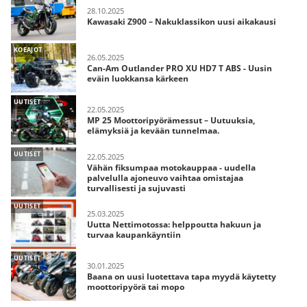
28.10.2025
Kawasaki Z900 – Nakuklassikon uusi aikakausi
KOEAJOT
26.05.2025
Can-Am Outlander PRO XU HD7 T ABS - Uusin
eväin luokkansa kärkeen
UUTISET
22.05.2025
MP 25 Moottoripyörämessut – Uutuuksia,
elämyksiä ja kevään tunnelmaa.
UUTISET
22.05.2025
Vähän fiksumpaa motokauppaa - uudella
palvelulla ajoneuvo vaihtaa omistajaa
turvallisesti ja sujuvasti
UUTISET
25.03.2025
Uutta Nettimotossa: helppoutta hakuun ja
turvaa kaupankäyntiin
UUTISET
30.01.2025
Baana on uusi luotettava tapa myydä käytetty
moottoripyörä tai mopo