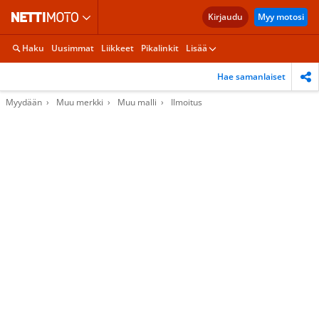
Kirjaudu
Myy motosi
Haku
Uusimmat
Liikkeet
Pikalinkit
Lisää
Hae samanlaiset
Myydään
Muu merkki
Muu malli
Ilmoitus