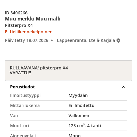
ID 3406266
Muu merkki Muu malli
Pitsterpro X4
Ei tieliikennekelpoinen
Päivitetty 18.07.2026
Lappeenranta, Etelä-Karjala
RULLAAVANA! pitsterpro X4
VARATTU!!
Perustiedot
Ilmoitustyyppi
Myydään
Mittarilukema
Ei ilmoitettu
Väri
Valkoinen
Moottori
125 cm³, 4-tahti
Ajoneuvolaji
Mopo