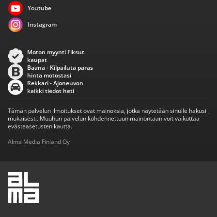
Youtube
Instagram
Moton myynti Fiksut
kaupat
Baana - Kilpailuta paras
hinta motostasi
Rekkari - Ajoneuvon
kaikki tiedot heti
Tämän palvelun ilmoitukset ovat mainoksia, jotka näytetään sinulle hakusi
mukaisesti. Muuhun palvelun kohdennettuun mainontaan voit vaikuttaa
evästeasetusten kautta.
Alma Media Finland Oy