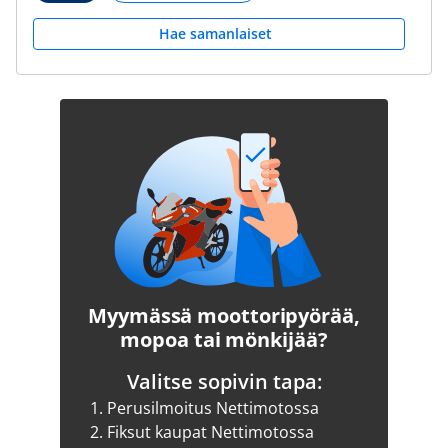
Hae samanlaiset
Myymässä moottoripyörää,
mopoa tai mönkijää?
Valitse sopivin tapa:
1.
Perusilmoitus Nettimotossa
2.
Fiksut kaupat Nettimotossa