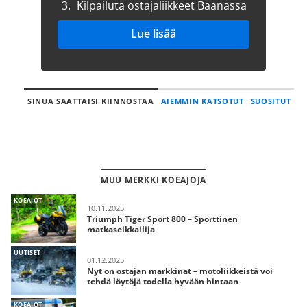
3.
Kilpailuta ostajaliikkeet Baanassa
Lue lisää
SINUA SAATTAISI KIINNOSTAA
AIEMMIN KATSOTUT
SUOSITUT
MUU MERKKI KOEAJOJA
KOEAJOT
10.11.2025
Triumph Tiger Sport 800 – Sporttinen
matkaseikkailija
UUTISET
01.12.2025
Nyt on ostajan markkinat – motoliikkeistä voi
tehdä löytöjä todella hyvään hintaan
KOEAJOT