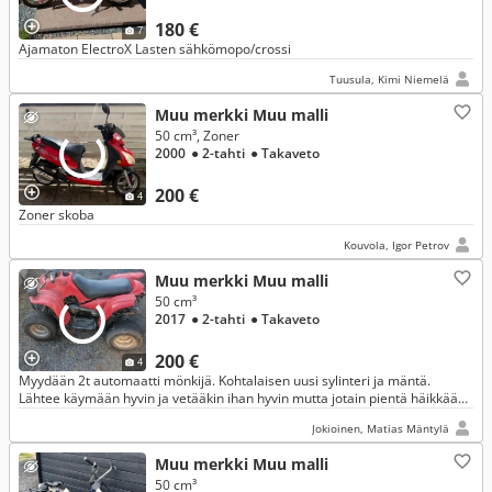
180 €
7
Ajamaton ElectroX Lasten sähkömopo/crossi
Tuusula, Kimi Niemelä
Muu merkki Muu malli
50 cm³, Zoner
2000
● 2-tahti
● Takaveto
200 €
4
Zoner skoba
Kouvola, Igor Petrov
Muu merkki Muu malli
50 cm³
2017
● 2-tahti
● Takaveto
200 €
4
Myydään 2t automaatti mönkijä. Kohtalaisen uusi sylinteri ja mäntä.
Lähtee käymään hyvin ja vetääkin ihan hyvin mutta jotain pientä häikkää
on kun sammuu välillä, olisiko kaasarissa roskaa.
Jokioinen, Matias Mäntylä
Muu merkki Muu malli
50 cm³