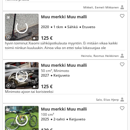
Mikkeli, Eemeli Mikkanen
Muu merkki Muu malli
2020
● 1 tkm
● Sähkö
● Etuveto
125 €
6
hyvin toiminut Xiaomi sähköpotkulauta myyntiin. Ei mitään vikaa kaikki
toimii niinkun kuuluukin. Ainoa vika on ettei taka lokasuojaa ole
Heinola, Rasmus Heikkinen
Muu merkki Muu malli
50 cm³, Minimoto
2027
● Ketjuveto
125 €
2
Minimoto ajoon tai koristeeksi
Salo, Elias Hjerp
Muu merkki Muu malli
100 cm³
2025
● 2-tahti
● Ketjuveto