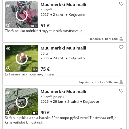
Muu merkki Muu malli
50 cm³
2027
● 2-tahti
● Ketjuveto
51 €
11
Tästä peikko mönkkäri myyntiin sitä tarvitsevalle
Janakkala, Roni Salo
Muu merkki Muu malli
50 cm³
2008
● 2-tahti
● Ketjuveto
75 €
4
Erikoinen minimoto myynnissä
Leppävirta, Luukas Pöllänen
Muu merkki Muu malli
50 cm³, prutku
2026
● 20 km
● 2-tahti
● Ketjuveto
90 €
4
Siitä niin pikku laitola hauska 50cc mopo pyörä vehe! Tinkivaraa on!! Ja
kans vaihdot kiinostaisi!!