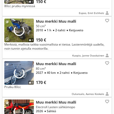
150 €
5
80cc prutku mynnissä
Espoo, Emil Eichholz
Muu merkki Muu malli
50 cm³
2010
● 1 h
● 2-tahti
● Ketjuveto
150 €
4
Merkistä, mallista taikka vuosimallista ei tietoa. Lastenmönkijä uudella,
noin tunnin ajetulla moottorilla.
Kuopio, Janne Ovaskainen
Muu merkki Muu malli
80 cm³
2027
● 40 km
● 2-tahti
● Ketjuveto
170 €
5
Prutku 80cc
Oulunsalo, Aamos Koskelo
Muu merkki Muu malli
ElectroX Lasten sähkömopo
2026
● Sähkö