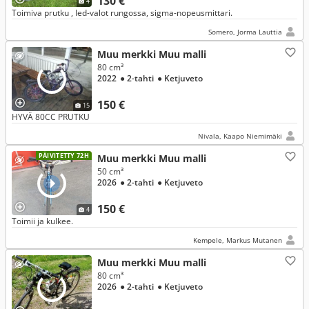
130 €
4
Toimiva prutku , led-valot rungossa, sigma-nopeusmittari.
Somero, Jorma Lauttia
Muu merkki Muu malli
80 cm³
2022
● 2-tahti
● Ketjuveto
150 €
15
HYVÄ 80CC PRUTKU
Nivala, Kaapo Niemimäki
PÄIVITETTY 72H
Muu merkki Muu malli
50 cm³
2026
● 2-tahti
● Ketjuveto
150 €
4
Toimii ja kulkee.
Kempele, Markus Mutanen
Muu merkki Muu malli
80 cm³
2026
● 2-tahti
● Ketjuveto