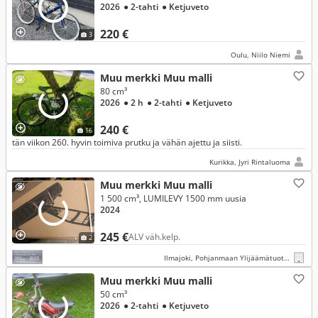
2026
● 2-tahti
● Ketjuveto
220 €
3
Oulu, Niilo Niemi
Muu merkki Muu malli
80 cm³
2026
● 2 h
● 2-tahti
● Ketjuveto
240 €
16
tän viikon 260. hyvin toimiva prutku ja vähän ajettu ja siisti.
Kurikka, Jyri Rintaluoma
Muu merkki Muu malli
1 500 cm³, LUMILEVY 1500 mm uusia
2024
245 €
ALV väh.kelp.
2
Ilmajoki, Pohjanmaan Ylijäämätuote Oy
Muu merkki Muu malli
50 cm³
2026
● 2-tahti
● Ketjuveto