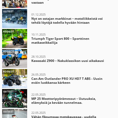
vastaan
UUTISET
01.12.2025
Nyt on ostajan markkinat – motoliikkeistä voi
tehdä löytöjä todella hyvään hintaan
KOEAJOT
10.11.2025
Triumph Tiger Sport 800 – Sporttinen
matkaseikkailija
KOEAJOT
28.10.2025
Kawasaki Z900 – Nakuklassikon uusi aikakausi
KOEAJOT
26.05.2025
Can-Am Outlander PRO XU HD7 T ABS - Uusin
eväin luokkansa kärkeen
UUTISET
22.05.2025
MP 25 Moottoripyörämessut – Uutuuksia,
elämyksiä ja kevään tunnelmaa.
UUTISET
22.05.2025
Vähän fiksumpaa motokauppaa - uudella