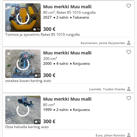
Muu merkki Muu malli
80 cm³, Raket 85 1010 rungolla
2027
● 2-tahti
● Takaveto
300 €
16
Toimiva ja ajovalmis Raket 85 1010 rungolla
Kauniainen, Janne Karjalainen
Muu merkki Muu malli
200 cm³
2000
● 4-tahti
● Ketjuveto
300 €
8
ostakaa kuvan karting auto
Luumäki, Tuukka Ovaska
Muu merkki Muu malli
80 cm³
1999
● 2-tahti
● Ketjuveto
300 €
9
Osta halvalla karting auto
Eura, Johan Koivisto