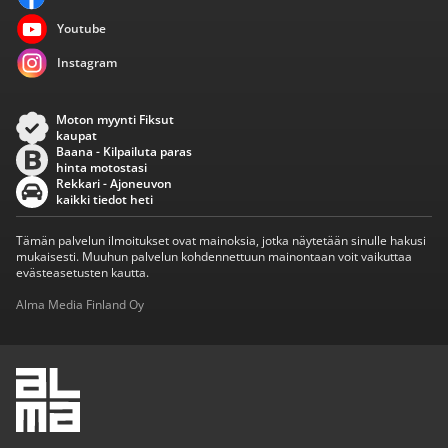
Youtube
Instagram
Moton myynti Fiksut
kaupat
Baana - Kilpailuta paras
hinta motostasi
Rekkari - Ajoneuvon
kaikki tiedot heti
Tämän palvelun ilmoitukset ovat mainoksia, jotka näytetään sinulle hakusi
mukaisesti. Muuhun palvelun kohdennettuun mainontaan voit vaikuttaa
evästeasetusten kautta.
Alma Media Finland Oy