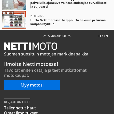
palvelulla ajoneuvo vaihtaa omistajaa turvallisesti
ja sujuvasti
UUTISET
25.03.2025
Uutta Nettimotossa: helppoutta hakuun ja turvaa
kaupankäyntiin
Sivun alkuun
FI
/
EN
Suomen suosituin motojen markkinapaikka
Ilmoita Nettimotossa!
Tavoitat eniten ostajia ja teet mutkattomat
motokaupat.
Myy motosi
KIRJAUTUNEILLE
Tallennetut haut
Omat ilmoitukset