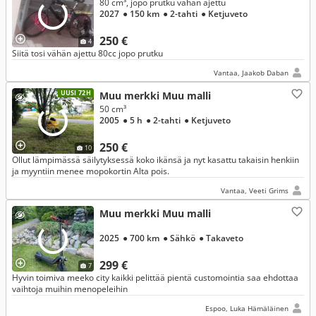
80 cm³, jopo prutku vähän ajettu
2027
● 150 km
● 2-tahti
● Ketjuveto
250 €
4
Siitä tosi vähän ajettu 80cc jopo prutku
Vantaa, Jaakob Daban
UUSI 72H
Muu merkki Muu malli
50 cm³
2005
● 5 h
● 2-tahti
● Ketjuveto
250 €
10
Ollut lämpimässä säilytyksessä koko ikänsä ja nyt kasattu takaisin henkiin
ja myyntiin menee mopokortin Alta pois.
Vantaa, Veeti Grims
Muu merkki Muu malli
2025
● 700 km
● Sähkö
● Takaveto
299 €
7
Hyvin toimiva meeko city kaikki pelittää pientä customointia saa ehdottaa
vaihtoja muihin menopeleihin
Espoo, Luka Hämäläinen