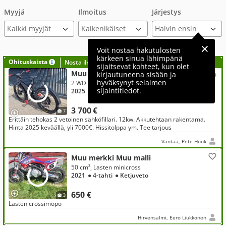
Myyjä
Ilmoitus
Järjestys
Kaikki myyjät
Voit nostaa hakutulosten
kärkeen sinua lähimpänä
Ohituskaista
Nosta ilmoituksesi tähän?
sijaitsevat kohteet, kun olet
Muu merkki Muu malli
kirjautuneena sisään ja
hyväksynyt selaimen
2 WD
sijaintitiedot.
2025
● 500 km
● Sähkö
3 700 €
7
Erittäin tehokas 2 vetoinen sähköfillari. 12kw. Akkutehtaan rakentama.
Hinta 2025 keväällä, yli 7000€. Hissitolppa ym. Tee tarjous
Vantaa, Pete Höök
Muu merkki Muu malli
50 cm³, Lasten minicross
2021
● 4-tahti
● Ketjuveto
650 €
3
Lasten crossimopo
Hirvensalmi, Eero Liukkonen