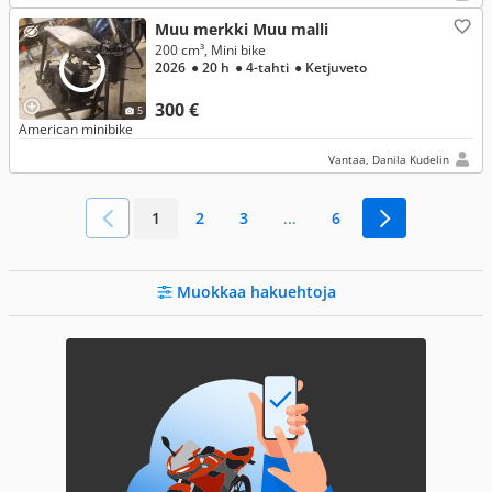
Muu merkki Muu malli
200 cm³, Mini bike
2026
● 20 h
● 4-tahti
● Ketjuveto
300 €
5
American minibike
Vantaa, Danila Kudelin
1
2
3
...
6
Muokkaa hakuehtoja