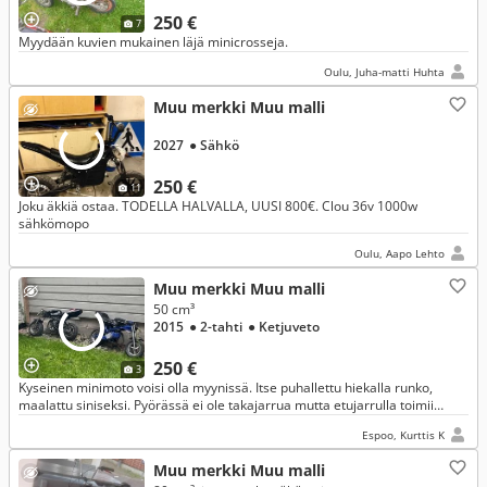
250 €
7
Myydään kuvien mukainen läjä minicrosseja.
Oulu, Juha-matti Huhta
Muu merkki Muu malli
2027
● Sähkö
250 €
11
Joku äkkiä ostaa. TODELLA HALVALLA, UUSI 800€. Clou 36v 1000w
sähkömopo
Oulu, Aapo Lehto
Muu merkki Muu malli
50 cm³
2015
● 2-tahti
● Ketjuveto
250 €
3
Kyseinen minimoto voisi olla myynissä. Itse puhallettu hiekalla runko,
maalattu siniseksi. Pyörässä ei ole takajarrua mutta etujarrulla toimii
täydellisesti! Kulkee tällä hetkellä 50.
Espoo, Kurttis K
Muu merkki Muu malli