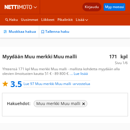
Kirjaudu
Myy motosi
Haku
Uusimmat
Liikkeet
Pikalinkit
Lisää
Muokkaa hakua
Tallenna haku
Myydään Muu merkki Muu malli
171
kpl
Sivu
1/6
Yhteensä 171 kpl Muu merkki Muu malli - mallista kohdetta myydään alla
olevien ilmoitusten kautta 51 € - 89 800 €.
... Lue lisää
3.5
Lue 97 Muu merkki Muu malli -arvostelua
Hakuehdot:
Muu merkki Muu malli