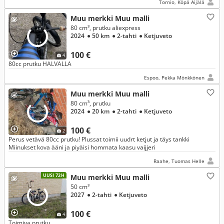
Tornio, Köpä Äijälä
Muu merkki Muu malli
80 cm³, prutku aliexpress
2024
● 50 km
● 2-tahti
● Ketjuveto
100 €
4
80cc prutku HALVALLA
Espoo, Pekka Mönkkönen
Muu merkki Muu malli
80 cm³, prutku
2024
● 20 km
● 2-tahti
● Ketjuveto
100 €
2
Perus vetävä 80cc prutku! Plussat toimii uudrt ketjut ja täys tankki
Miinukset kova ääni ja piyäisi hommata kaasu vaijjeri
Raahe, Tuomas Helle
UUSI 72H
Muu merkki Muu malli
50 cm³
2027
● 2-tahti
● Ketjuveto
100 €
4
Toimiva prutku