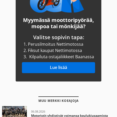
Myymässä moottoripyörää,
mopoa tai mönkijää?
Valitse sopivin tapa:
1.
Perusilmoitus Nettimotossa
2.
Fiksut kaupat Nettimotossa
3.
Kilpailuta ostajaliikkeet Baanassa
Lue lisää
MUU MERKKI KOEAJOJA
JUTUT
06.08.2026
Motoristit yhdistivät voimansa koulukiusaamista