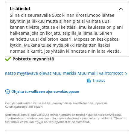
Lisätiedot
Siinä ois seuraavalle 50cc kiinan Krossi,mopo lähtee
käyntiin ja liikkuu mutta siihen pitäisi vaihtaa uusi
kannen tiiviste jotta se ei keittäisi, imu kaulassa on pieni
halkeama joka on korjattu teipillä ja liimalla. Siihen
vaihdettu uusi dellorton kasari. Moposs on keskipakos
kytkin. Mukana tulee myös piikki renkaitten lisäksi
normaalit kumit, jos yhtään kiinnostaa niin laita viestiä.
Poistettu myynnistä
Katso myytävävä olevat Muu merkki Muu malli vaihtomotot
Tilastot
Ohjeita turvalliseen ajoneuvokauppaan
Yksityishenkilöiden välisessä kaupankäynnissä sovelletaan kauppalakia
Kuluttajansuojalain sijaan.
Nettimoto.com ei ota vastuuta myyjän antamien tietojen paikkansapitävyydestä.
Ilmoitetuissa tiedoissa saattaa olla myös tahattomia puutteita tai virheitä. Tieto on
siis sitova vasta kun myyjä on sen pyynnöstäsi vahvistanut.