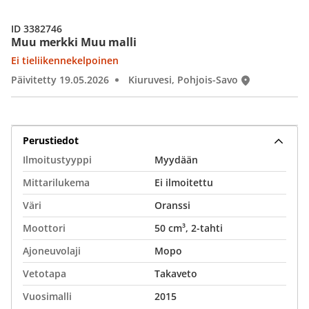
ID 3382746
Muu merkki Muu malli
Ei tieliikennekelpoinen
Päivitetty 19.05.2026
Kiuruvesi, Pohjois-Savo
Perustiedot
Ilmoitustyyppi
Myydään
Mittarilukema
Ei ilmoitettu
Väri
Oranssi
Moottori
50 cm³, 2-tahti
Ajoneuvolaji
Mopo
Vetotapa
Takaveto
Vuosimalli
2015