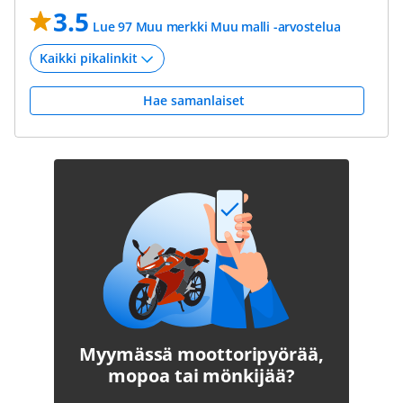
3.5
Lue 97 Muu merkki Muu malli -arvostelua
Hae samanlaiset
Myymässä moottoripyörää,
mopoa tai mönkijää?