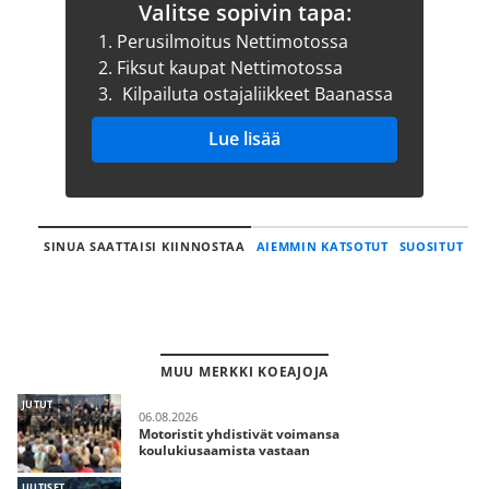
Valitse sopivin tapa:
1.
Perusilmoitus Nettimotossa
2.
Fiksut kaupat Nettimotossa
3.
Kilpailuta ostajaliikkeet Baanassa
Lue lisää
SINUA SAATTAISI KIINNOSTAA
AIEMMIN KATSOTUT
SUOSITUT
MUU MERKKI KOEAJOJA
JUTUT
06.08.2026
Motoristit yhdistivät voimansa
koulukiusaamista vastaan
UUTISET