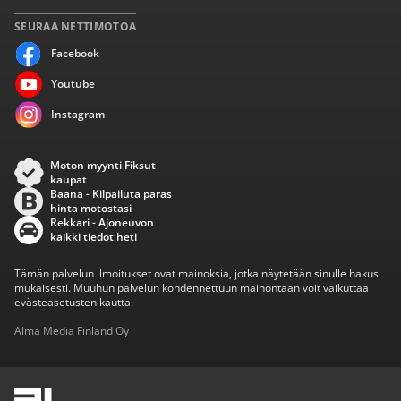
SEURAA NETTIMOTOA
Facebook
Youtube
Instagram
Moton myynti Fiksut
kaupat
Baana - Kilpailuta paras
hinta motostasi
Rekkari - Ajoneuvon
kaikki tiedot heti
Tämän palvelun ilmoitukset ovat mainoksia, jotka näytetään sinulle hakusi
mukaisesti. Muuhun palvelun kohdennettuun mainontaan voit vaikuttaa
evästeasetusten kautta.
Alma Media Finland Oy