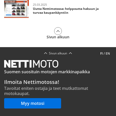
UUTISET
25.03.2025
Uutta Nettimotossa: helppoutta hakuun ja
turvaa kaupankäyntiin
Sivun alkuun
Sivun alkuun
FI
/
EN
Suomen suosituin motojen markkinapaikka
Ilmoita Nettimotossa!
Tavoitat eniten ostajia ja teet mutkattomat
motokaupat.
Myy motosi