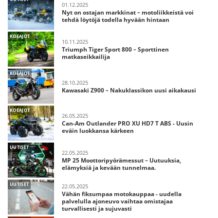
01.12.2025
Nyt on ostajan markkinat – motoliikkeistä voi
tehdä löytöjä todella hyvään hintaan
KOEAJOT
10.11.2025
Triumph Tiger Sport 800 – Sporttinen
matkaseikkailija
KOEAJOT
28.10.2025
Kawasaki Z900 – Nakuklassikon uusi aikakausi
KOEAJOT
26.05.2025
Can-Am Outlander PRO XU HD7 T ABS - Uusin
eväin luokkansa kärkeen
UUTISET
22.05.2025
MP 25 Moottoripyörämessut – Uutuuksia,
elämyksiä ja kevään tunnelmaa.
UUTISET
22.05.2025
Vähän fiksumpaa motokauppaa - uudella
palvelulla ajoneuvo vaihtaa omistajaa
turvallisesti ja sujuvasti