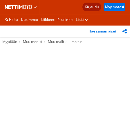
Kirjaudu
Myy motosi
Haku
Uusimmat
Liikkeet
Pikalinkit
Lisää
Hae samanlaiset
Myydään
Muu merkki
Muu malli
Ilmoitus