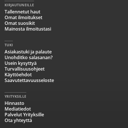
KIRJAUTUNEILLE
Tallennetut haut
Omat ilmoitukset
Omat suosikit
Mainosta ilmoitustasi
TUKI
Asiakastuki ja palaute
Unohditko salasanan?
Usein kysyttyä
Turvallisuusohjeet
Käyttöehdot
Saavutettavuusseloste
YRITYKSILLE
Hinnasto
Mediatiedot
Palvelut Yrityksille
Ota yhteyttä