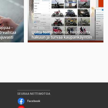
ppaa -
25.03.2025
o vaihtaa
Uutta Nettimotossa: helppoutta
ujuvasti
hakuun ja turvaa kaupankäyntiin
SEURAA NETTIMOTOA
Facebook