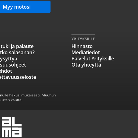
Myy motosi
YRITYKSILLE
tuki ja palaute
Hinnasto
tko salasanan?
Mediatiedot
ysyttyä
Palvelut Yrityksille
isuusohjeet
Ota yhteyttä
ehdot
ettavuusseloste
inulle hakusi mukaisesti. Muuhun
usten kautta.