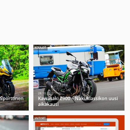
KOEAJOT
28.10.2025
 Sporttinen
Kawasaki Z900 – Nakuklassikon uusi
aikakausi
UUTISET