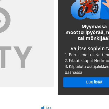
Myymässä
moottoripyörää,
tai mönkijää
Valitse sopivin t
1.
Perusilmoitus Nettim
2.
Fiksut kaupat Nettim
3.
Kilpailuta ostajaliikke
Baanassa
Lue lisää
Jaa