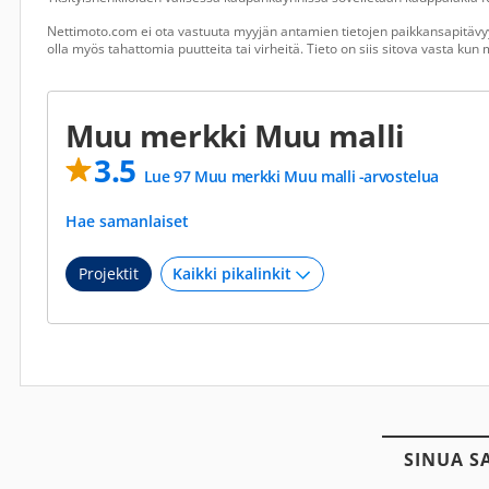
Nettimoto.com ei ota vastuuta myyjän antamien tietojen paikkansapitävyy
olla myös tahattomia puutteita tai virheitä. Tieto on siis sitova vasta ku
Muu merkki Muu malli
3.5
Lue 97 Muu merkki Muu malli -arvostelua
Hae samanlaiset
Projektit
SINUA S