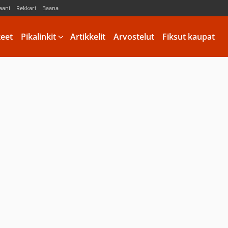
aani
Rekkari
Baana
keet
Pikalinkit
Artikkelit
Arvostelut
Fiksut kaupat