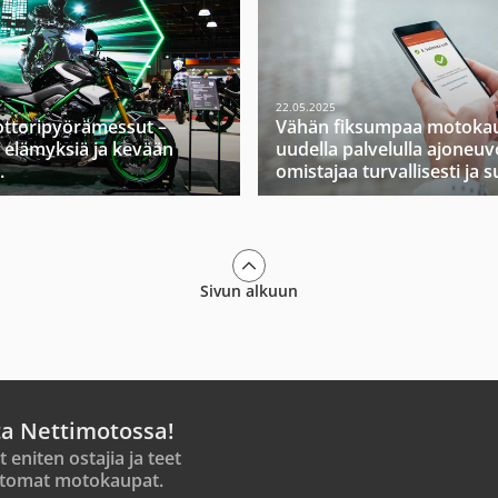
22.05.2025
ttoripyörämessut –
Vähän fiksumpaa motokau
 elämyksiä ja kevään
uudella palvelulla ajoneuv
.
omistajaa turvallisesti ja s
Sivun alkuun
ta Nettimotossa!
t eniten ostajia ja teet
tomat motokaupat.