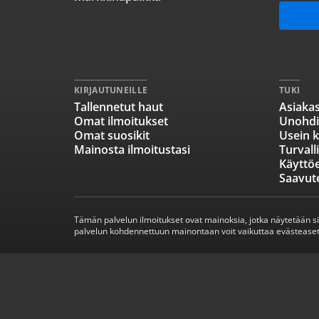
KIRJAUTUNEILLE
TUKI
Tallennetut haut
Asiakas
Omat ilmoitukset
Unohdi
Omat suosikit
Usein k
Mainosta ilmoitustasi
Turvall
Käyttö
Saavut
Tämän palvelun ilmoitukset ovat mainoksia, jotka näytetään s
palvelun kohdennettuun mainontaan voit vaikuttaa evästeaset