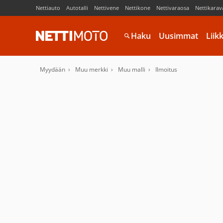
Nettiauto
Autotalli
Nettivene
Nettikone
Nettivaraosa
Nettikarav
Haku
Uusimmat
Liik
Myydään
Muu merkki
Muu malli
Ilmoitus