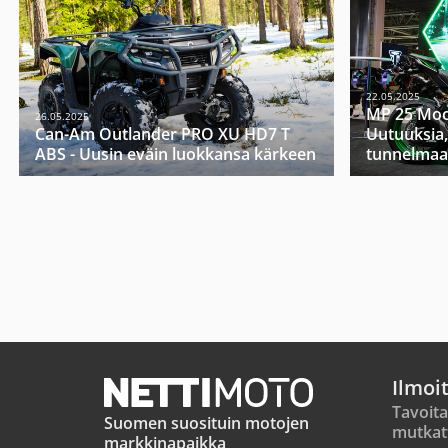
22.05.2025
MP 25 Moo
26.05.2025
Can-Am Outlander PRO XU HD7 T
Uutuuksia,
ABS - Uusin eväin luokkansa kärkeen
tunnelmaa
Ilmoi
Tavoita
Suomen suosituin motojen
mutkat
markkinapaikka