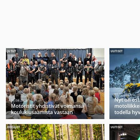
JUTUT
UUTISET
01.12.2025
Nyt on ost
06.08.2026
Motoristit yhdistivät voimansa
motoliikkei
koulukiusaamista vastaan
todella hy
KOEAJOT
UUTISET