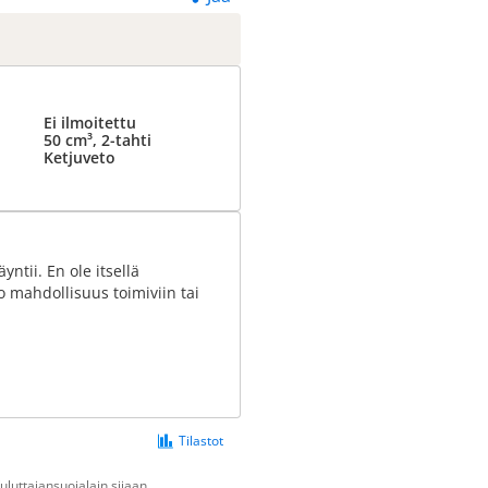
Ei ilmoitettu
50 cm³, 2-tahti
Ketjuveto
ntii. En ole itsellä
o mahdollisuus toimiviin tai
Tilastot
luttajansuojalain sijaan.