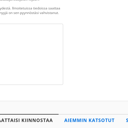
destä. Ilmoitetuissa tiedoissa saattaa
n myyjä on sen pyynnöstäsi vahvistanut.
AATTAISI KIINNOSTAA
AIEMMIN KATSOTUT