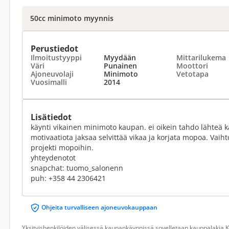
50cc minimoto myynnis
Perustiedot
Ilmoitustyyppi
Myydään
Mittarilukema
Väri
Punainen
Moottori
Ajoneuvolaji
Minimoto
Vetotapa
Vuosimalli
2014
Lisätiedot
käynti vikainen minimoto kaupan. ei oikein tahdo lähteä käy
motivaatiota jaksaa selvittää vikaa ja korjata mopoa. Vaiht
projekti mopoihin.
yhteydenotot
snapchat: tuomo_salonenn
puh: +358 44 2306421
Ohjeita turvalliseen ajoneuvokauppaan
Yksityishenkilöiden välisessä kaupankäynnissä sovelletaan kauppalakia Ku