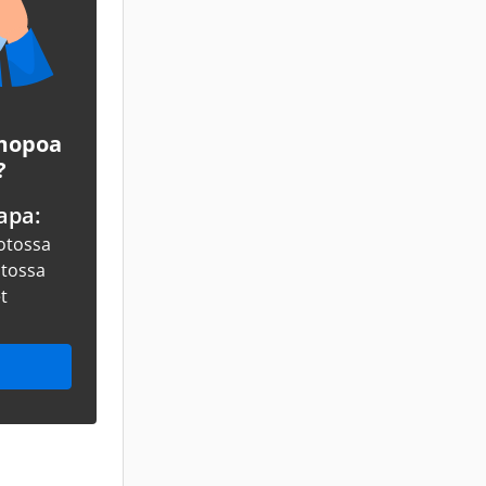
 mopoa
?
apa:
otossa
otossa
et