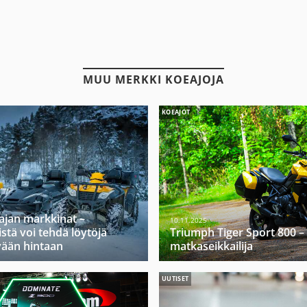
MUU MERKKI KOEAJOJA
KOEAJOT
ajan markkinat –
10.11.2025
stä voi tehdä löytöjä
Triumph Tiger Sport 800 –
vään hintaan
matkaseikkailija
UUTISET