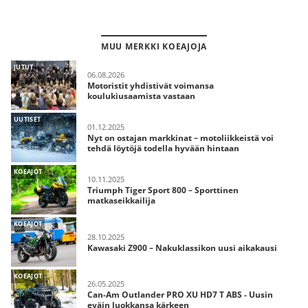
MUU MERKKI KOEAJOJA
JUTUT
06.08.2026
Motoristit yhdistivät voimansa
koulukiusaamista vastaan
UUTISET
01.12.2025
Nyt on ostajan markkinat – motoliikkeistä voi
tehdä löytöjä todella hyvään hintaan
KOEAJOT
10.11.2025
Triumph Tiger Sport 800 – Sporttinen
matkaseikkailija
KOEAJOT
28.10.2025
Kawasaki Z900 – Nakuklassikon uusi aikakausi
KOEAJOT
26.05.2025
Can-Am Outlander PRO XU HD7 T ABS - Uusin
eväin luokkansa kärkeen