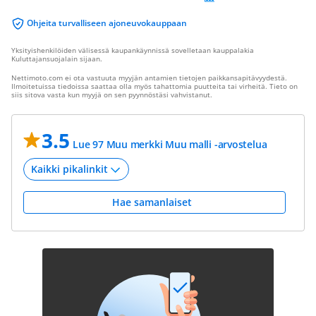
Ohjeita turvalliseen ajoneuvokauppaan
Yksityishenkilöiden välisessä kaupankäynnissä sovelletaan kauppalakia
Kuluttajansuojalain sijaan.
Nettimoto.com ei ota vastuuta myyjän antamien tietojen paikkansapitävyydestä.
Ilmoitetuissa tiedoissa saattaa olla myös tahattomia puutteita tai virheitä. Tieto on
siis sitova vasta kun myyjä on sen pyynnöstäsi vahvistanut.
3.5
Lue 97 Muu merkki Muu malli -arvostelua
Hae samanlaiset