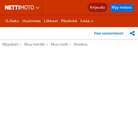
Kirjaudu
Myy motosi
Haku
Uusimmat
Liikkeet
Pikalinkit
Lisää
Hae samanlaiset
Myydään
Muu merkki
Muu malli
Ilmoitus