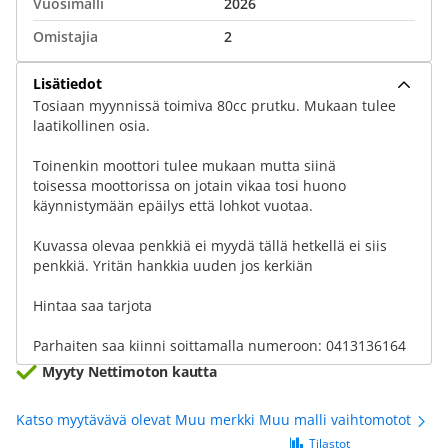
Vuosimalli
2026
Omistajia
2
Lisätiedot
Tosiaan myynnissä toimiva 80cc prutku. Mukaan tulee
laatikollinen osia.
Toinenkin moottori tulee mukaan mutta siinä
toisessa moottorissa on jotain vikaa tosi huono
käynnistymään epäilys että lohkot vuotaa.
Kuvassa olevaa penkkiä ei myydä tällä hetkellä ei siis
penkkiä. Yritän hankkia uuden jos kerkiän
Hintaa saa tarjota
Parhaiten saa kiinni soittamalla numeroon: 0413136164
Myyty Nettimoton kautta
Katso myytävävä olevat Muu merkki Muu malli vaihtomotot
Tilastot