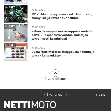
UUTISET
22.05.2025
MP 25 Moottoripyörämessut – Uutuuksia,
elämyksiä ja kevään tunnelmaa.
UUTISET
22.05.2025
Vähän fiksumpaa motokauppaa - uudella
palvelulla ajoneuvo vaihtaa omistajaa
turvallisesti ja sujuvasti
UUTISET
25.03.2025
Uutta Nettimotossa: helppoutta hakuun ja
turvaa kaupankäyntiin
Sivun alkuun
Sivun alkuun
FI
/
EN