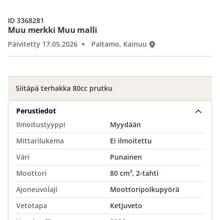
ID 3368281
Muu merkki Muu malli
Päivitetty 17.05.2026
Paltamo, Kainuu
Siitäpä terhakka 80cc prutku
Perustiedot
Ilmoitustyyppi
Myydään
Mittarilukema
Ei ilmoitettu
Väri
Punainen
Moottori
80 cm³, 2-tahti
Ajoneuvolaji
Moottoripolkupyörä
Vetotapa
Ketjuveto