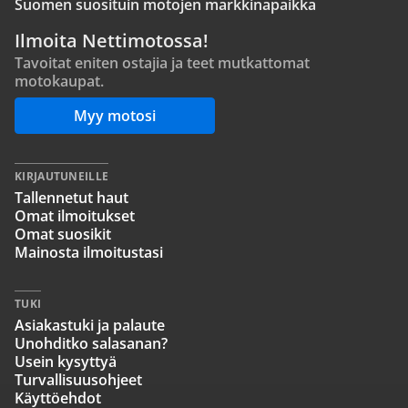
Suomen suosituin motojen markkinapaikka
Ilmoita Nettimotossa!
Tavoitat eniten ostajia ja teet mutkattomat
motokaupat.
Myy motosi
KIRJAUTUNEILLE
Tallennetut haut
Omat ilmoitukset
Omat suosikit
Mainosta ilmoitustasi
TUKI
Asiakastuki ja palaute
Unohditko salasanan?
Usein kysyttyä
Turvallisuusohjeet
Käyttöehdot