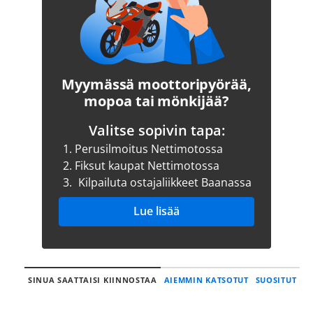
Myymässä moottoripyörää,
mopoa tai mönkijää?
Valitse sopivin tapa:
1.
Perusilmoitus Nettimotossa
2.
Fiksut kaupat Nettimotossa
3.
Kilpailuta ostajaliikkeet Baanassa
Lue lisää
SINUA SAATTAISI KIINNOSTAA
AIEMMIN KATSOTUT
SUOSITUT