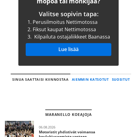
mopoa tai mönkijää?
Valitse sopivin tapa:
1.
Perusilmoitus Nettimotossa
2.
Fiksut kaupat Nettimotossa
3.
Kilpailuta ostajaliikkeet Baanassa
Lue lisää
SINUA SAATTAISI KIINNOSTAA
AIEMMIN KATSOTUT
SUOSITUT
MARANELLO KOEAJOJA
JUTUT
06.08.2026
Motoristit yhdistivät voimansa
koulukiusaamista vastaan