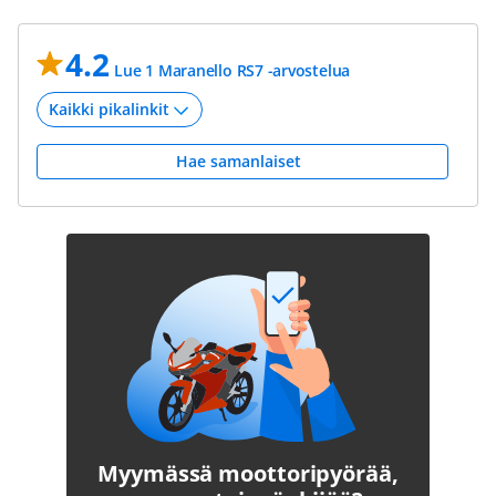
4.2
Lue 1 Maranello RS7 -arvostelua
Hae samanlaiset
Myymässä moottoripyörää,