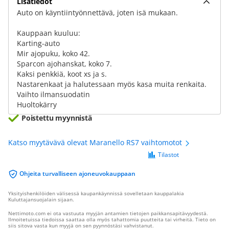
Lisätiedot
Auto on käyntiintyönnettävä, joten isä mukaan.
Kauppaan kuuluu:
Karting-auto
Mir ajopuku, koko 42.
Sparcon ajohanskat, koko 7.
Kaksi penkkiä, koot xs ja s.
Nastarenkaat ja halutessaan myös kasa muita renkaita.
Vaihto ilmansuodatin
Huoltokärry
Poistettu myynnistä
Katso myytävävä olevat Maranello RS7 vaihtomotot
Tilastot
Ohjeita turvalliseen ajoneuvokauppaan
Yksityishenkilöiden välisessä kaupankäynnissä sovelletaan kauppalakia
Kuluttajansuojalain sijaan.
Nettimoto.com ei ota vastuuta myyjän antamien tietojen paikkansapitävyydestä.
Ilmoitetuissa tiedoissa saattaa olla myös tahattomia puutteita tai virheitä. Tieto on
siis sitova vasta kun myyjä on sen pyynnöstäsi vahvistanut.