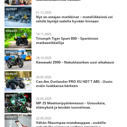
UUTISET
01.12.2025
Nyt on ostajan markkinat – motoliikkeistä voi
tehdä löytöjä todella hyvään hintaan
KOEAJOT
10.11.2025
Triumph Tiger Sport 800 – Sporttinen
matkaseikkailija
KOEAJOT
28.10.2025
Kawasaki Z900 – Nakuklassikon uusi aikakausi
KOEAJOT
26.05.2025
Can-Am Outlander PRO XU HD7 T ABS - Uusin
eväin luokkansa kärkeen
UUTISET
22.05.2025
MP 25 Moottoripyörämessut – Uutuuksia,
elämyksiä ja kevään tunnelmaa.
UUTISET
22.05.2025
Vähän fiksumpaa motokauppaa - uudella
palvelulla ajoneuvo vaihtaa omistajaa