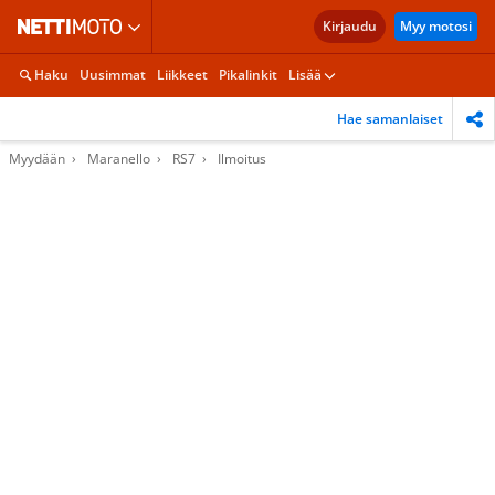
Kirjaudu
Myy motosi
Haku
Uusimmat
Liikkeet
Pikalinkit
Lisää
Hae samanlaiset
Myydään
Maranello
RS7
Ilmoitus