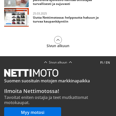
turvallisesti ja sujuvasti
UUTISET
25.03.2025
Uutta Nettimotossa: helppoutta hakuun ja
turvaa kaupankäyntiin
Sivun alkuun
Sivun alkuun
FI
/
EN
Suomen suosituin motojen markkinapaikka
Ilmoita Nettimotossa!
Tavoitat eniten ostajia ja teet mutkattomat
motokaupat.
Myy motosi