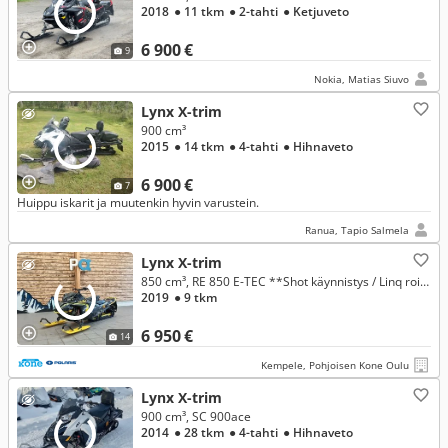
2018
● 11 tkm
● 2-tahti
● Ketjuveto
6 900 €
9
Nokia, Matias Siuvo
Lynx X-trim
900 cm³
2015
● 14 tkm
● 4-tahti
● Hihnaveto
6 900 €
7
Huippu iskarit ja muutenkin hyvin varustein.
Ranua, Tapio Salmela
Lynx X-trim
850 cm³, RE 850 E-TEC **Shot käynnistys / Linq roiskeläppä / Lisäsäiliö iskarit ** Toimitus / Vaihto / Rahoit
2019
● 9 tkm
6 950 €
14
Kempele, Pohjoisen Kone Oulu
Lynx X-trim
900 cm³, SC 900ace
2014
● 28 tkm
● 4-tahti
● Hihnaveto