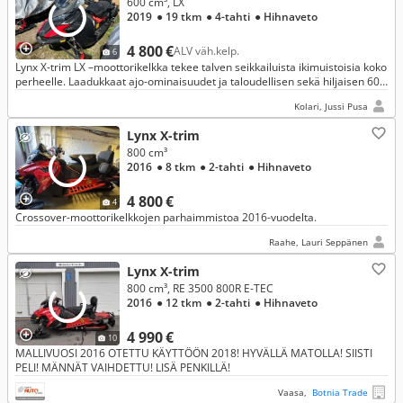
600 cm³, LX
2019
● 19 tkm
● 4-tahti
● Hihnaveto
4 800 €
ALV väh.kelp.
6
Lynx X-trim LX –moottorikelkka tekee talven seikkailuista ikimuistoisia koko
perheelle. Laadukkaat ajo-ominaisuudet ja taloudellisen sekä hiljaisen 600
ACE –nelitahtimoottori.
Kolari, Jussi Pusa
Lynx X-trim
800 cm³
2016
● 8 tkm
● 2-tahti
● Hihnaveto
4 800 €
4
Crossover-moottorikelkkojen parhaimmistoa 2016-vuodelta.
Raahe, Lauri Seppänen
Lynx X-trim
800 cm³, RE 3500 800R E-TEC
2016
● 12 tkm
● 2-tahti
● Hihnaveto
4 990 €
10
MALLIVUOSI 2016 OTETTU KÄYTTÖÖN 2018! HYVÄLLÄ MATOLLA! SIISTI
PELI! MÄNNÄT VAIHDETTU! LISÄ PENKILLÄ!
Vaasa,
Botnia Trade