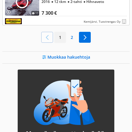
2016
● 12 tkm
● 2-tahti
● Hihnaveto
7 300 €
11
Kemijärvi, Tuovirengas Oy
1
2
Muokkaa hakuehtoja