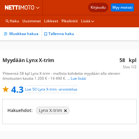
Kirjaudu
Myy motosi
Haku
Uusimmat
Liikkeet
Pikalinkit
Lisää
Muokkaa hakua
Tallenna haku
Myydään Lynx X-trim
58
kpl
Sivu
1/2
Yhteensä 58 kpl Lynx X-trim - mallista kohdetta myydään alla olevien
ilmoitusten kautta 1 200 € - 14 490 €.
... Lue lisää
4.3
Lue 50 Lynx X-trim -arvostelua
Hakuehdot:
Lynx X-trim