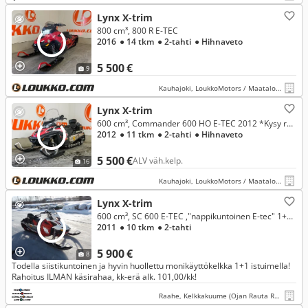
Lynx X-trim
800 cm³, 800 R E-TEC
2016
● 14 tkm
● 2-tahti
● Hihnaveto
5 500 €
9
Kauhajoki, LoukkoMotors / Maatalous Kauhajoki
Lynx X-trim
600 cm³, Commander 600 HO E-TEC 2012 *Kysy rahoitukset jopa 0% korolla* Siisti - kahdenistuttava!
2012
● 11 tkm
● 2-tahti
● Hihnaveto
5 500 €
ALV väh.kelp.
16
Kauhajoki, LoukkoMotors / Maatalous Kauhajoki
Lynx X-trim
600 cm³, SC 600 E-TEC ,"nappikuntoinen E-tec" 1+1 istuimella! Rahoitus ILMAN käsirahaa, kk-erä alk. 101,00/kk ja kelkka he
2011
● 10 tkm
● 2-tahti
5 900 €
8
Todella siistikuntoinen ja hyvin huollettu monikäyttökelkka 1+1 istuimella!
Rahoitus ILMAN käsirahaa, kk-erä alk. 101,00/kk!
Raahe, Kelkkakuume (Ojan Rauta Raahe)