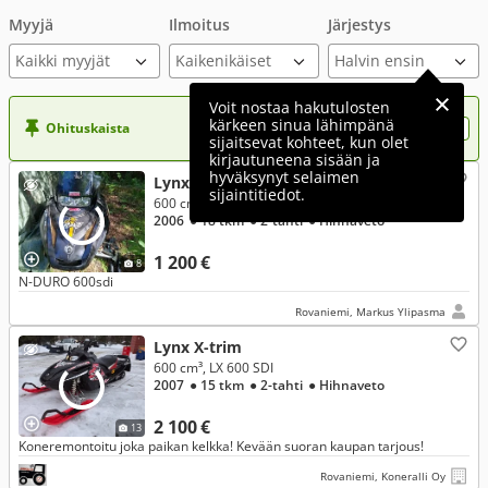
Myyjä
Ilmoitus
Järjestys
Kaikki myyjät
Voit nostaa hakutulosten
kärkeen sinua lähimpänä
Ohituskaista
Nosta ilmoituksesi tähän?
sijaitsevat kohteet, kun olet
kirjautuneena sisään ja
hyväksynyt selaimen
Lynx X-trim
sijaintitiedot.
600 cm³, 600sdi n-duro
2006
● 18 tkm
● 2-tahti
● Hihnaveto
1 200 €
8
N-DURO 600sdi
Rovaniemi, Markus Ylipasma
Lynx X-trim
600 cm³, LX 600 SDI
2007
● 15 tkm
● 2-tahti
● Hihnaveto
2 100 €
13
Koneremontoitu joka paikan kelkka! Kevään suoran kaupan tarjous!
Rovaniemi, Koneralli Oy