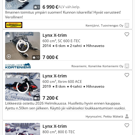
6 990 €
ALV väh.kelp.
9
Ilmainen toimitus ympäri suomen! Kunnon iskareilla! Hyvät varusteet!
Verollinen!
Kemijärvi, Tuovirengas Oy
Lynx X-trim
600 cm³, SC 600 E-TEC
2014
● 6 tkm
● 2-tahti
● Hihnaveto
7 000 €
10
Rovaniemi, Koneliike Korteniemi Oy
Lynx X-trim
600 cm³, Xtrim 600 ACE
2019
● 8 tkm
● 4-tahti
● Hihnaveto
7 200 €
6
Liikkeestä ostettu 2026 Helmikuussa. Huollettu hyvin ennen kauppaa.
Ajettu n.50km sen jälkeen. Käyttö jäi vähäiseksi loukkaantumisen vuoksi.
Hyrynsalmi, Pekka Mäkelä
Lynx X-trim
800 cm³, 800 E-TEC