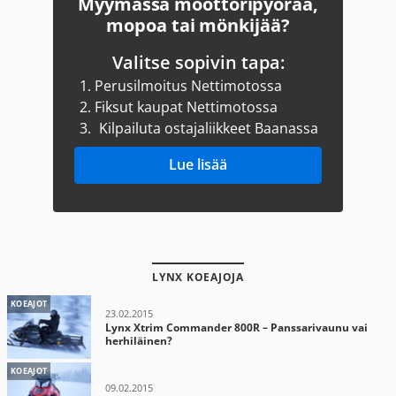
Myymässä moottoripyörää,
mopoa tai mönkijää?
Valitse sopivin tapa:
1.
Perusilmoitus Nettimotossa
2.
Fiksut kaupat Nettimotossa
3.
Kilpailuta ostajaliikkeet Baanassa
Lue lisää
LYNX KOEAJOJA
KOEAJOT
23.02.2015
Lynx Xtrim Commander 800R – Panssarivaunu vai
herhiläinen?
KOEAJOT
09.02.2015