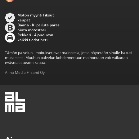
Moton myynti Fiksut
kaupat
Baana - Kilpailuta paras
hinta motostasi
Rekkari - Ajoneuvon
kaikki tiedot heti
Tämän palvelun ilmoitukset ovat mainoksia, jotka näytetään sinulle hakusi
mukaisesti. Muuhun palvelun kohdennettuun mainontaan voit vaikuttaa
evästeasetusten kautta.
Alma Media Finland Oy