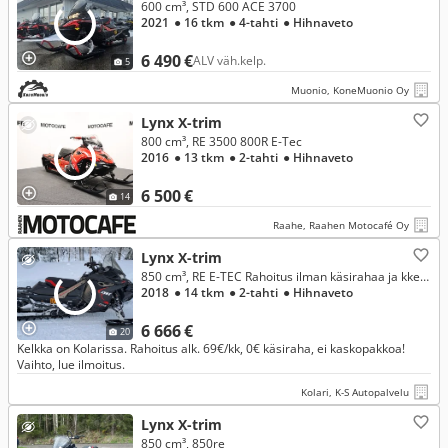
600 cm³, STD 600 ACE 3700
2021
● 16 tkm
● 4-tahti
● Hihnaveto
6 490 €
ALV väh.kelp.
5
Muonio, KoneMuonio Oy
Lynx X-trim
800 cm³, RE 3500 800R E-Tec
2016
● 13 tkm
● 2-tahti
● Hihnaveto
6 500 €
14
Raahe, Raahen Motocafé Oy
Lynx X-trim
850 cm³, RE E-TEC Rahoitus ilman käsirahaa ja kkerä alkaen 69€ eikä kaskopakkoa. Myös vaihto, lue ilmoitus
2018
● 14 tkm
● 2-tahti
● Hihnaveto
6 666 €
20
Kelkka on Kolarissa. Rahoitus alk. 69€/kk, 0€ käsiraha, ei kaskopakkoa!
Vaihto, lue ilmoitus.
Kolari, K-S Autopalvelu
Lynx X-trim
850 cm³, 850re