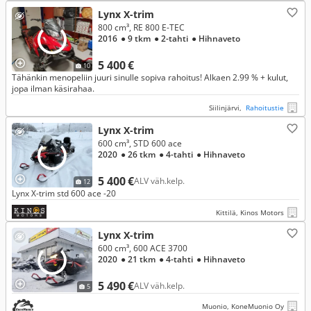
Lynx X-trim
800 cm³, RE 800 E-TEC
2016
● 9 tkm
● 2-tahti
● Hihnaveto
5 400 €
10
Tähänkin menopeliin juuri sinulle sopiva rahoitus! Alkaen 2.99 % + kulut,
jopa ilman käsirahaa.
Siilinjärvi,
Rahoitustie
Lynx X-trim
600 cm³, STD 600 ace
2020
● 26 tkm
● 4-tahti
● Hihnaveto
5 400 €
ALV väh.kelp.
12
Lynx X-trim std 600 ace -20
Kittilä, Kinos Motors
Lynx X-trim
600 cm³, 600 ACE 3700
2020
● 21 tkm
● 4-tahti
● Hihnaveto
5 490 €
ALV väh.kelp.
5
Muonio, KoneMuonio Oy