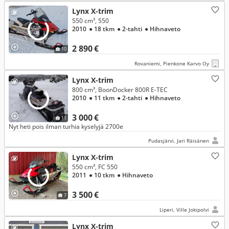
Lynx X-trim
550 cm³, 550
2010
● 18 tkm
● 2-tahti
● Hihnaveto
2 890 €
10
Rovaniemi, Pienkone Karvo Oy
Lynx X-trim
800 cm³, BoonDocker 800R E-TEC
2010
● 11 tkm
● 2-tahti
● Hihnaveto
3 000 €
11
Nyt heti pois ilman turhia kyselyjä 2700e
Pudasjärvi, Jari Räisänen
Lynx X-trim
550 cm³, FC 550
2011
● 10 tkm
● Hihnaveto
3 500 €
7
Liperi, Ville Jokipolvi
Lynx X-trim