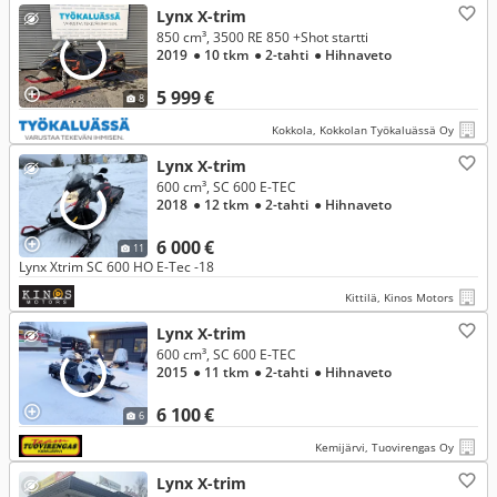
Lynx X-trim
850 cm³, 3500 RE 850 +Shot startti
2019
● 10 tkm
● 2-tahti
● Hihnaveto
5 999 €
8
Kokkola, Kokkolan Työkaluässä Oy
Lynx X-trim
600 cm³, SC 600 E-TEC
2018
● 12 tkm
● 2-tahti
● Hihnaveto
6 000 €
11
Lynx Xtrim SC 600 HO E-Tec -18
Kittilä, Kinos Motors
Lynx X-trim
600 cm³, SC 600 E-TEC
2015
● 11 tkm
● 2-tahti
● Hihnaveto
6 100 €
6
Kemijärvi, Tuovirengas Oy
Lynx X-trim