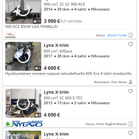
900 cm³, SC SC 900 ACE
2014
● 29 tkm
● 4-tahti
● Hihnaveto
3 990 €
ALV väh.kelp.
10
900 ACE 85HV! LISÄ PENKILLÄ!
Vaasa,
Botnia Trade
Lynx X-trim
600 cm³, 600ace
2017
● 28 tkm
● 4-tahti
● Hihnaveto
4 600 €
6
Hyväkuntoinen moneen taipuva taloudellisella 600 Ace 4-tahti moottorilla
Rovaniemi, Pasi Ahola
Lynx X-trim
600 cm³, SC 600 E-TEC
2013
● 13 tkm
● 2-tahti
● Hihnaveto
4 690 €
8
Vaasa, Kone Nygård Maskin
Lynx X-trim