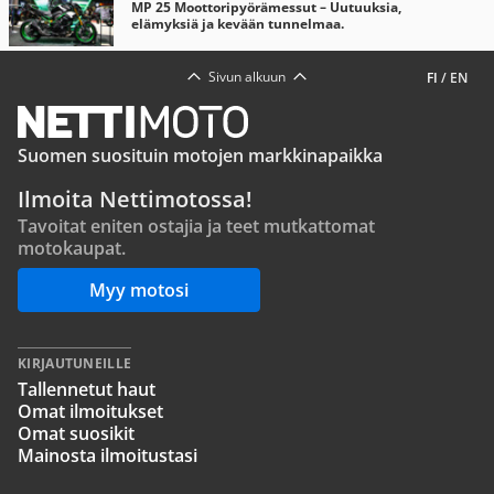
MP 25 Moottoripyörämessut – Uutuuksia,
elämyksiä ja kevään tunnelmaa.
Sivun alkuun
FI
/
EN
Suomen suosituin motojen markkinapaikka
Ilmoita Nettimotossa!
Tavoitat eniten ostajia ja teet mutkattomat
motokaupat.
Myy motosi
KIRJAUTUNEILLE
Tallennetut haut
Omat ilmoitukset
Omat suosikit
Mainosta ilmoitustasi