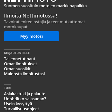
Suomen suosituin motojen markkinapaikka
Ilmoita Nettimotossa!
Tavoitat eniten ostajia ja teet mutkattomat
motokaupat.
Myy motosi
KIRJAUTUNEILLE
Tallennetut haut
Omat ilmoitukset
Omat suosikit
Mainosta ilmoitustasi
TUKI
Asiakastuki ja palaute
Unohditko salasanan?
Usein kysyttyä
Turvallisuusohjeet