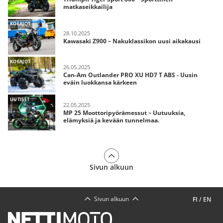
matkaseikkailija
KOEAJOT
28.10.2025
Kawasaki Z900 – Nakuklassikon uusi aikakausi
KOEAJOT
26.05.2025
Can-Am Outlander PRO XU HD7 T ABS - Uusin
eväin luokkansa kärkeen
UUTISET
22.05.2025
MP 25 Moottoripyörämessut – Uutuuksia,
elämyksiä ja kevään tunnelmaa.
Sivun alkuun
Sivun alkuun
FI
/
EN