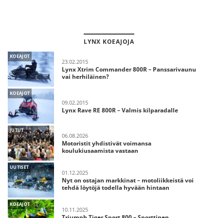
LYNX KOEAJOJA
KOEAJOT
23.02.2015
Lynx Xtrim Commander 800R – Panssarivaunu
vai herhiläinen?
KOEAJOT
09.02.2015
Lynx Rave RE 800R – Valmis kilparadalle
JUTUT
06.08.2026
Motoristit yhdistivät voimansa
koulukiusaamista vastaan
UUTISET
01.12.2025
Nyt on ostajan markkinat – motoliikkeistä voi
tehdä löytöjä todella hyvään hintaan
KOEAJOT
10.11.2025
Triumph Tiger Sport 800 – Sporttinen