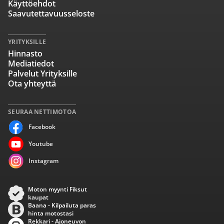
Käyttöehdot
Saavutettavuusseloste
YRITYKSILLE
Hinnasto
Mediatiedot
Palvelut Yrityksille
Ota yhteyttä
SEURAA NETTIMOTOA
Facebook
Youtube
Instagram
Moton myynti Fiksut
kaupat
Baana - Kilpailuta paras
hinta motostasi
Rekkari - Ajoneuvon