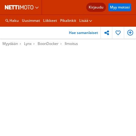
Kirjaudu
Myy motosi
Haku
Uusimmat
Liikkeet
Pikalinkit
Lisää
Hae samanlaiset
Myydään
Lynx
BoonDocker
Ilmoitus