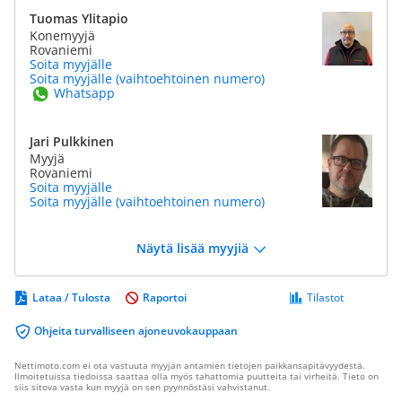
Tuomas Ylitapio
Konemyyjä
Rovaniemi
Soita myyjälle
Soita myyjälle (vaihtoehtoinen numero)
Whatsapp
Jari Pulkkinen
Myyjä
Rovaniemi
Soita myyjälle
Soita myyjälle (vaihtoehtoinen numero)
Näytä lisää myyjiä
Lataa / Tulosta
Raportoi
Tilastot
Ohjeita turvalliseen ajoneuvokauppaan
Nettimoto.com ei ota vastuuta myyjän antamien tietojen paikkansapitävyydestä.
Ilmoitetuissa tiedoissa saattaa olla myös tahattomia puutteita tai virheitä. Tieto on
siis sitova vasta kun myyjä on sen pyynnöstäsi vahvistanut.