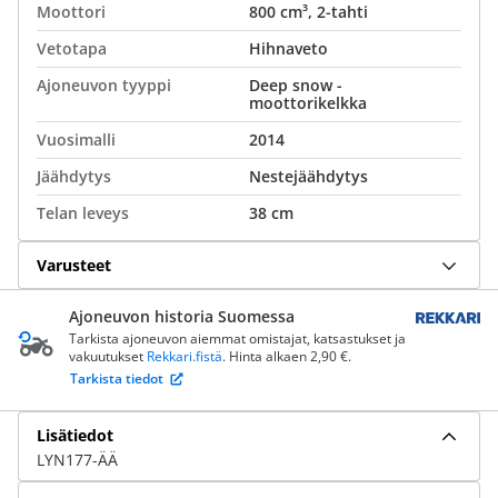
Moottori
800 cm³, 2-tahti
Vetotapa
Hihnaveto
Ajoneuvon tyyppi
Deep snow -
moottorikelkka
Vuosimalli
2014
Jäähdytys
Nestejäähdytys
Telan leveys
38 cm
Varusteet
Ajoneuvon historia Suomessa
Tarkista ajoneuvon aiemmat omistajat, katsastukset ja
vakuutukset
Rekkari.fistä
. Hinta alkaen 2,90 €.
Tarkista tiedot
Lisätiedot
LYN177-ÄÄ