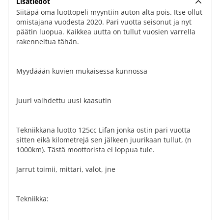
Lisätiedot
Siitäpä oma luottopeli myyntiin auton alta pois. Itse ollut
omistajana vuodesta 2020. Pari vuotta seisonut ja nyt
päätin luopua. Kaikkea uutta on tullut vuosien varrella
rakenneltua tähän.
Myydäään kuvien mukaisessa kunnossa
Juuri vaihdettu uusi kaasutin
Tekniikkana luotto 125cc Lifan jonka ostin pari vuotta
sitten eikä kilometrejä sen jälkeen juurikaan tullut, (n
1000km). Tästä moottorista ei loppua tule.
Jarrut toimii, mittari, valot, jne
Tekniikka: