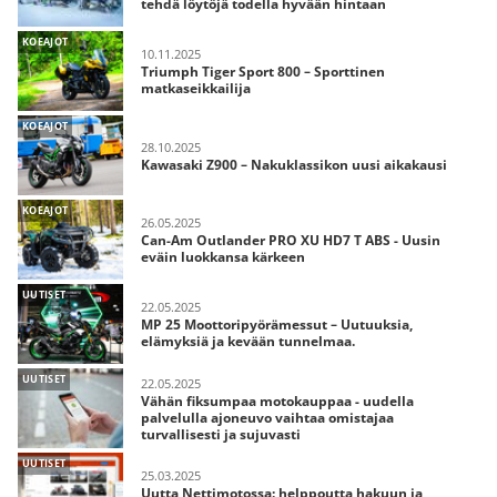
tehdä löytöjä todella hyvään hintaan
KOEAJOT
10.11.2025
Triumph Tiger Sport 800 – Sporttinen
matkaseikkailija
KOEAJOT
28.10.2025
Kawasaki Z900 – Nakuklassikon uusi aikakausi
KOEAJOT
26.05.2025
Can-Am Outlander PRO XU HD7 T ABS - Uusin
eväin luokkansa kärkeen
UUTISET
22.05.2025
MP 25 Moottoripyörämessut – Uutuuksia,
elämyksiä ja kevään tunnelmaa.
UUTISET
22.05.2025
Vähän fiksumpaa motokauppaa - uudella
palvelulla ajoneuvo vaihtaa omistajaa
turvallisesti ja sujuvasti
UUTISET
25.03.2025
Uutta Nettimotossa: helppoutta hakuun ja