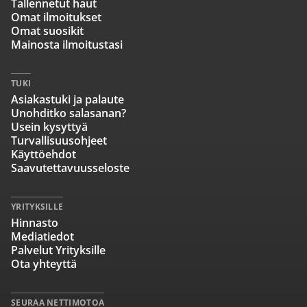
Tallennetut haut
Omat ilmoitukset
Omat suosikit
Mainosta ilmoitustasi
TUKI
Asiakastuki ja palaute
Unohditko salasanan?
Usein kysyttyä
Turvallisuusohjeet
Käyttöehdot
Saavutettavuusseloste
YRITYKSILLE
Hinnasto
Mediatiedot
Palvelut Yrityksille
Ota yhteyttä
SEURAA NETTIMOTOA