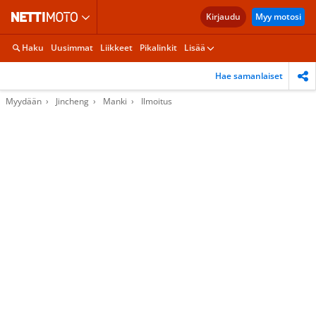
Kirjaudu
Myy motosi
Haku
Uusimmat
Liikkeet
Pikalinkit
Lisää
Hae samanlaiset
Myydään
Jincheng
Manki
Ilmoitus