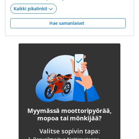
Hae samanlaiset
Myymässä moottoripyörää,
mopoa tai mönkijää?
Valitse sopivin tapa: