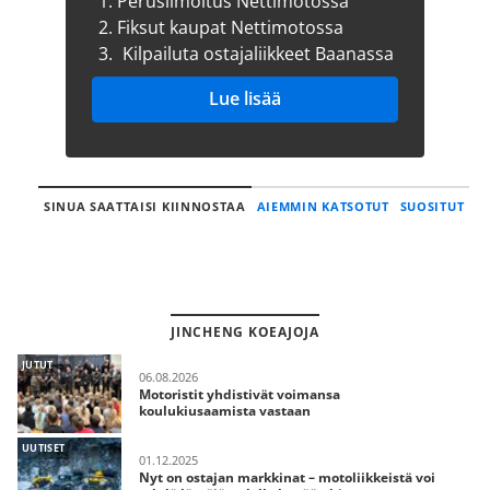
1.
Perusilmoitus Nettimotossa
2.
Fiksut kaupat Nettimotossa
3.
Kilpailuta ostajaliikkeet Baanassa
Lue lisää
SINUA SAATTAISI KIINNOSTAA
AIEMMIN KATSOTUT
SUOSITUT
JINCHENG KOEAJOJA
JUTUT
06.08.2026
Motoristit yhdistivät voimansa
koulukiusaamista vastaan
UUTISET
01.12.2025
Nyt on ostajan markkinat – motoliikkeistä voi