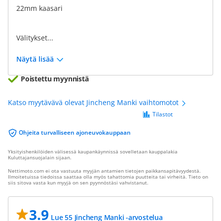
22mm kaasari
Välitykset...
Näytä lisää
Poistettu myynnistä
Katso myytävävä olevat Jincheng Manki vaihtomotot
Tilastot
Ohjeita turvalliseen ajoneuvokauppaan
Yksityishenkilöiden välisessä kaupankäynnissä sovelletaan kauppalakia
Kuluttajansuojalain sijaan.
Nettimoto.com ei ota vastuuta myyjän antamien tietojen paikkansapitävyydestä.
Ilmoitetuissa tiedoissa saattaa olla myös tahattomia puutteita tai virheitä. Tieto on
siis sitova vasta kun myyjä on sen pyynnöstäsi vahvistanut.
3.9
Lue 55 Jincheng Manki -arvostelua