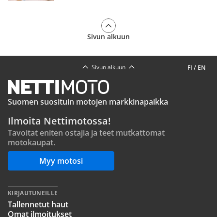
Sivun alkuun
Sivun alkuun
FI
/
EN
Suomen suosituin motojen markkinapaikka
Ilmoita Nettimotossa!
Tavoitat eniten ostajia ja teet mutkattomat
motokaupat.
Myy motosi
KIRJAUTUNEILLE
Tallennetut haut
Omat ilmoitukset