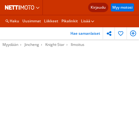
Kirjaudu
Myy motosi
Haku
Uusimmat
Liikkeet
Pikalinkit
Lisää
Hae samanlaiset
Myydään
Jincheng
Knight-Star
Ilmoitus