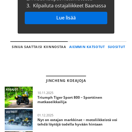
3.
Kilpailuta ostajaliikkeet Baanassa
Lue lisää
SINUA SAATTAISI KIINNOSTAA
AIEMMIN KATSOTUT
SUOSITUT
JINCHENG KOEAJOJA
KOEAJOT
10.11.2025
Triumph Tiger Sport 800 – Sporttinen
matkaseikkailija
UUTISET
01.12.2025
Nyt on ostajan markkinat – motoliikkeistä voi
tehdä löytöjä todella hyvään hintaan