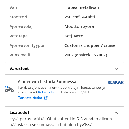
Väri
Hopea metalliväri
Moottori
250 cm³, 4-tahti
Ajoneuvolaji
Moottoripyörä
Vetotapa
Ketjuveto
Ajoneuvon tyyppi
Custom / chopper / cruiser
Vuosimalli
2007 (ensirek. 7-2007)
Varusteet
Ajoneuvon historia Suomessa
Tarkista ajoneuvon aiemmat omistajat, katsastukset ja
vakuutukset
Rekkari.fistä
. Hinta alkaen 2,90 €.
Tarkista tiedot
Lisätiedot
Hyvä perus prätkä! Ollut kuitenkin 5-6 vuoden aikana
pääasiassa seisonnassa, ollut aina hyvässä