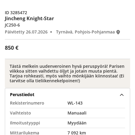
ID 3285472
Jincheng Knight-Star
JC250-6
Päivitetty 26.07.2026
Tyrnävä, Pohjois-Pohjanmaa
850 €
Tästä melkein uudenveroinen hyvä peruspyörä! Parisen
viikkoa sitten vaihdettu öljyt ja jotain muuta pientä.
Tarjoa rohkeasti, myös vaihto mönkijään kiinnostaa! (Ei
tarvitse olla tieliikennekelpoinen!)
Perustiedot
Rekisterinumero
WL-143
Vaihteisto
Manuaali
Ilmoitustyyppi
Myydään
Mittarilukema
7 092 km