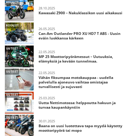
KOEAJOT
28.10.2025
Kawasaki Z900 – Nakuklassikon uusi aikakausi
KOEAJOT
26.05.2025
Can-Am Outlander PRO XU HD7 T ABS - Uusin
eväin luokkansa kärkeen
UUTISET
22.05.2025
MP 25 Moottoripyörämessut – Uutuuksia,
elämyksiä ja kevään tunnelmaa.
UUTISET
22.05.2025
Vähän fiksumpaa motokauppaa - uudella
palvelulla ajoneuvo vaihtaa omistajaa
turvallisesti ja sujuvasti
UUTISET
25.03.2025
Uutta Nettimotossa: helppoutta hakuun ja
turvaa kaupankäyntiin
UUTISET
30.01.2025
Baana on uusi luotettava tapa myydä käytetty
moottoripyörä tai mopo