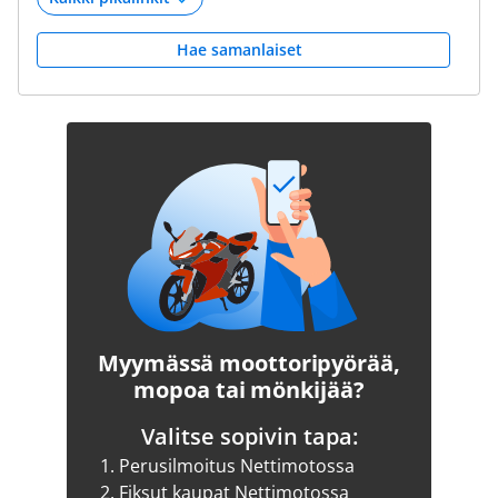
Hae samanlaiset
Myymässä moottoripyörää,
mopoa tai mönkijää?
Valitse sopivin tapa:
1.
Perusilmoitus Nettimotossa
2.
Fiksut kaupat Nettimotossa