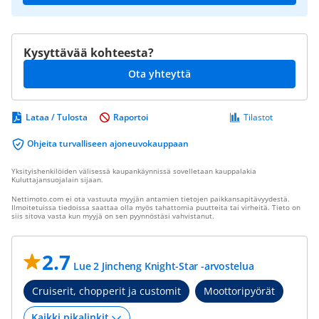
Kysyttävää kohteesta?
Ota yhteyttä
Lataa / Tulosta
Raportoi
Tilastot
Ohjeita turvalliseen ajoneuvokauppaan
Yksityishenkilöiden välisessä kaupankäynnissä sovelletaan kauppalakia
Kuluttajansuojalain sijaan.
Nettimoto.com ei ota vastuuta myyjän antamien tietojen paikkansapitävyydestä.
Ilmoitetuissa tiedoissa saattaa olla myös tahattomia puutteita tai virheitä. Tieto on
siis sitova vasta kun myyjä on sen pyynnöstäsi vahvistanut.
2.7
Lue 2 Jincheng Knight-Star -arvostelua
Cruiserit, chopperit ja customit
Moottoripyörät