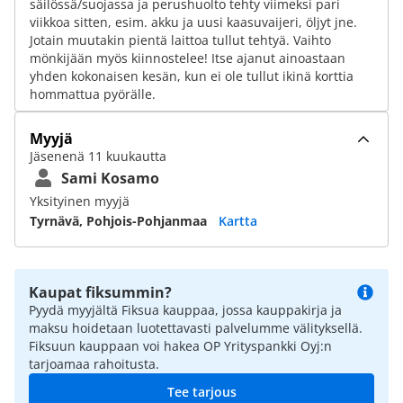
säilössä/suojassa ja perushuolto tehty viimeksi pari
viikkoa sitten, esim. akku ja uusi kaasuvaijeri, öljyt jne.
Jotain muutakin pientä laittoa tullut tehtyä. Vaihto
mönkijään myös kiinnostelee! Itse ajanut ainoastaan
yhden kokonaisen kesän, kun ei ole tullut ikinä korttia
hommattua pyörälle.
Myyjä
Jäsenenä 11 kuukautta
Sami Kosamo
Yksityinen myyjä
Tyrnävä, Pohjois-Pohjanmaa
Kartta
Kaupat fiksummin?
Pyydä myyjältä Fiksua kauppaa, jossa kauppakirja ja
maksu hoidetaan luotettavasti palvelumme välityksellä.
Fiksuun kauppaan voi hakea OP Yrityspankki Oyj:n
tarjoamaa rahoitusta.
Tee tarjous