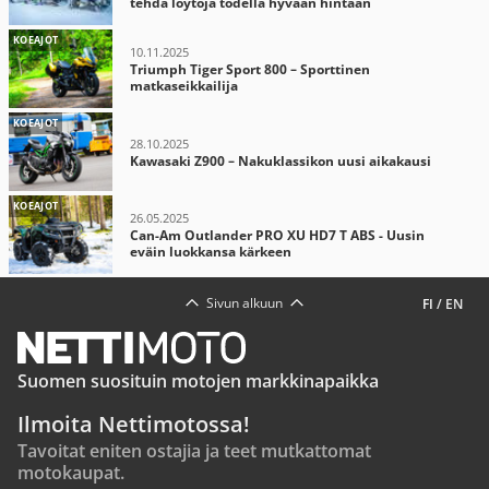
tehdä löytöjä todella hyvään hintaan
KOEAJOT
10.11.2025
Triumph Tiger Sport 800 – Sporttinen
matkaseikkailija
KOEAJOT
28.10.2025
Kawasaki Z900 – Nakuklassikon uusi aikakausi
KOEAJOT
26.05.2025
Can-Am Outlander PRO XU HD7 T ABS - Uusin
eväin luokkansa kärkeen
Sivun alkuun
FI
/
EN
Suomen suosituin motojen markkinapaikka
Ilmoita Nettimotossa!
Tavoitat eniten ostajia ja teet mutkattomat
motokaupat.