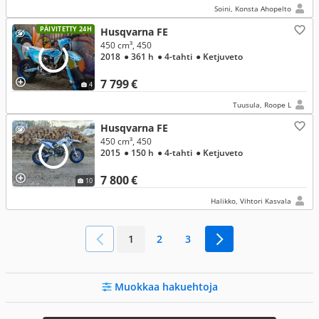
Soini, Konsta Ahopelto
PÄIVITETTY 24H
Husqvarna FE
450 cm³, 450
2018
● 361 h
● 4-tahti
● Ketjuveto
7 799 €
4
Tuusula, Roope L
Husqvarna FE
450 cm³, 450
2015
● 150 h
● 4-tahti
● Ketjuveto
7 800 €
10
Halikko, Vihtori Kasvala
1
2
3
Muokkaa hakuehtoja