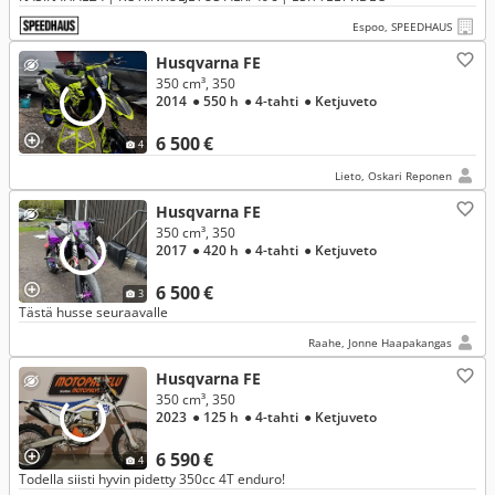
Espoo, SPEEDHAUS
Husqvarna FE
350 cm³, 350
2014
● 550 h
● 4-tahti
● Ketjuveto
6 500 €
4
Lieto, Oskari Reponen
Husqvarna FE
350 cm³, 350
2017
● 420 h
● 4-tahti
● Ketjuveto
6 500 €
3
Tästä husse seuraavalle
Raahe, Jonne Haapakangas
Husqvarna FE
350 cm³, 350
2023
● 125 h
● 4-tahti
● Ketjuveto
6 590 €
4
Todella siisti hyvin pidetty 350cc 4T enduro!