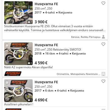
Husqvarna FE
250 cm³, 250
2017
● 4-tahti
● Ketjuveto
3 900 €
7
Siistikuntoinen Husqvarna FE 250. Ollut viimeiset 3 vuotta erittäin
vähäisellä käytöllä. Toimiva ja luotettava valkokilpinen enduro seuraavalle
omistajalle.
Kerava, Raikku Pärnapuu
Husqvarna FE
250 cm³, 250 Rekisteröity SMOTO!
2018
● 16 tkm
● 4-tahti
● Ketjuveto
4 590 €
9
Nätti A2 supermoto Akran sliparilla!
Orimattila, Motopalvelu Niemitalo Oy
Husqvarna FE
250 cm³, 250
2017
● 6 tkm
● 4-tahti
● Ketjuveto
4 690 €
6
Asiallinen pikunelari !