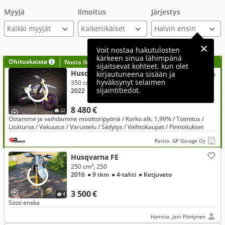
Myyjä
Ilmoitus
Järjestys
Kaikki myyjät
Voit nostaa hakutulosten
kärkeen sinua lähimpänä
Ohituskaista
Nosta ilmoituksesi tähän?
sijaitsevat kohteet, kun olet
Husqvarna FE
kirjautuneena sisään ja
hyväksynyt selaimen
350 cm³, 350 A2 / Tämä kannattaa katsoa!
sijaintitiedot.
2022
● 220 h
● 4-tahti
● Ketjuveto
8 480 €
22
Ostamme ja vaihdamme moottoripyöriä / Korko alk. 1,99% / Toimitus /
Lisäturva / Vakuutus / Varustelu / Säilytys / Vaihtokaupat / Pinnoitukset
Raisio, GP Garage Oy
Husqvarna FE
250 cm³, 250
2016
● 9 tkm
● 4-tahti
● Ketjuveto
3 500 €
4
Siisti enska
Hamina, Jani Pöntynen