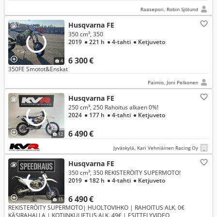
Raasepori, Robin Sjölund
Husqvarna FE
350 cm³, 350
2019
● 221 h
● 4-tahti
● Ketjuveto
6 300 €
4
350FE Smotot&Enskat
Paimio, Joni Pelkonen
Husqvarna FE
250 cm³, 250 Rahoitus alkaen 0%!
2024
● 177 h
● 4-tahti
● Ketjuveto
6 490 €
12
Jyväskylä, Kari Vehniäinen Racing Oy
Husqvarna FE
350 cm³, 350 REKISTERÖITY SUPERMOTO!
2019
● 182 h
● 4-tahti
● Ketjuveto
6 490 €
15
REKISTERÖITY SUPERMOTO| HUOLTOVIHKO | RAHOITUS ALK. 0€
KÄSIRAHALLA | KOTIINKULJETUS ALK. 49€ | ESITTELYVIDEO