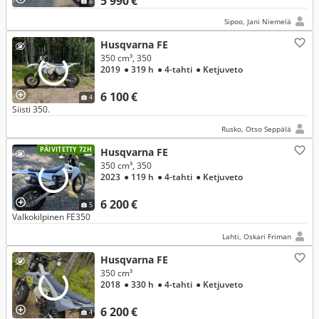
5 990 €
6
Sipoo, Jani Niemelä
Husqvarna FE
350 cm³, 350
2019
● 319 h
● 4-tahti
● Ketjuveto
6 100 €
4
Siisti 350.
Rusko, Otso Seppälä
PÄIVITETTY 72H
Husqvarna FE
350 cm³, 350
2023
● 119 h
● 4-tahti
● Ketjuveto
6 200 €
5
Valkokilpinen FE350
Lahti, Oskari Friman
Husqvarna FE
350 cm³
2018
● 330 h
● 4-tahti
● Ketjuveto
6 200 €
4