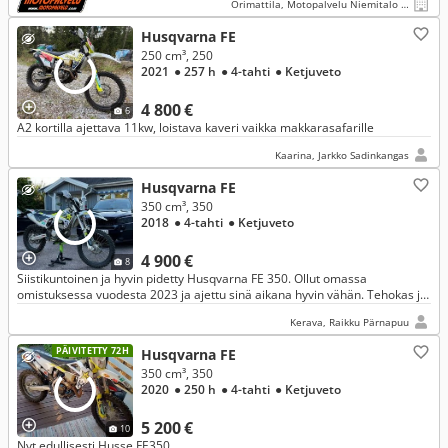
Orimattila, Motopalvelu Niemitalo Oy
Husqvarna FE
250 cm³, 250
2021
● 257 h
● 4-tahti
● Ketjuveto
4 800 €
6
A2 kortilla ajettava 11kw, loistava kaveri vaikka makkarasafarille
Kaarina, Jarkko Sadinkangas
Husqvarna FE
350 cm³, 350
2018
● 4-tahti
● Ketjuveto
4 900 €
8
Siistikuntoinen ja hyvin pidetty Husqvarna FE 350. Ollut omassa
omistuksessa vuodesta 2023 ja ajettu sinä aikana hyvin vähän. Tehokas ja
monipuolinen valkokilpinen enduro niin metsään kuin siirtymille
Kerava, Raikku Pärnapuu
PÄIVITETTY 72H
Husqvarna FE
350 cm³, 350
2020
● 250 h
● 4-tahti
● Ketjuveto
5 200 €
10
Nyt edullisesti Husse FE350