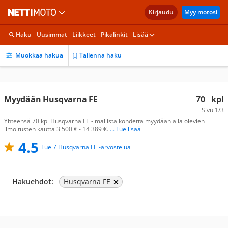
Kirjaudu
Myy motosi
Haku
Uusimmat
Liikkeet
Pikalinkit
Lisää
Muokkaa hakua
Tallenna haku
Myydään Husqvarna FE
70
kpl
Sivu
1/3
Yhteensä 70 kpl Husqvarna FE - mallista kohdetta myydään alla olevien
ilmoitusten kautta 3 500 € - 14 389 €.
... Lue lisää
4.5
Lue 7 Husqvarna FE -arvostelua
Hakuehdot:
Husqvarna FE