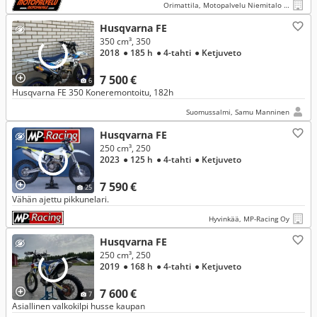
Orimattila, Motopalvelu Niemitalo Oy
Husqvarna FE
350 cm³, 350
2018
● 185 h
● 4-tahti
● Ketjuveto
7 500 €
6
Husqvarna FE 350 Koneremontoitu, 182h
Suomussalmi, Samu Manninen
Husqvarna FE
250 cm³, 250
2023
● 125 h
● 4-tahti
● Ketjuveto
7 590 €
25
Vähän ajettu pikkunelari.
Hyvinkää, MP-Racing Oy
Husqvarna FE
250 cm³, 250
2019
● 168 h
● 4-tahti
● Ketjuveto
7 600 €
7
Asiallinen valkokilpi husse kaupan