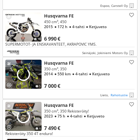
Espoo, Carstell Oy
Husqvarna FE
450 cm³, 450
2015
● 172 h
● 4-tahti
● Ketjuveto
6 990 €
14
SUPERMOTOT- JA ENSKAVANTEET, AKRAPOVIC YMS.
Seinäjoki, Jokiniemi Motors Oy
Husqvarna FE
350 cm³, 350
2014
● 550 km
● 4-tahti
● Ketjuveto
7 000 €
5
Lieto,
Rahoitustie
Husqvarna FE
350 cm³, 350 Rekisteröity!
2023
● 75 h
● 4-tahti
● Ketjuveto
7 490 €
4
Rekisteröity 350 4T enduro!