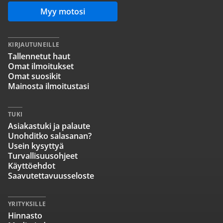
Myy motosi
KIRJAUTUNEILLE
Tallennetut haut
Omat ilmoitukset
Omat suosikit
Mainosta ilmoitustasi
TUKI
Asiakastuki ja palaute
Unohditko salasanan?
Usein kysyttyä
Turvallisuusohjeet
Käyttöehdot
Saavutettavuusseloste
YRITYKSILLE
Hinnasto