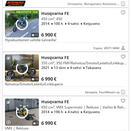
Orimattila, Motopalvelu Niemitalo Oy
PÄIVITETTY 72H
Husqvarna FE
450 cm³, 450
2014
● 100 h
● 4-tahti
● Ketjuveto
6 900 €
11
Hyväkuntoinen vähillä tunneilla!
Espoo, VEETI MÄKI
Husqvarna FE
350 cm³, 350 FMF/Rahoitus/Smoto/Laiteltu/Linkkuperä
2021
● 13 tkm
● 4-tahti
● Takaveto
6 990 €
10
Rahoitus/Smoto/Laiteltu/Linkkuperä
Kempele, FourWheels oy
Husqvarna FE
450 cm³, VMX Supermoto | Rekluse | Vaihto & Rahoitus!
2014
● 196 h
● 4-tahti
● Ketjuveto
6 990 €
9
VMX | Rekluse