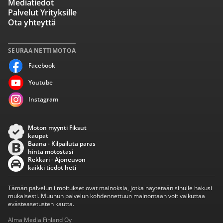
Mediatiedot
Palvelut Yrityksille
Ota yhteyttä
SEURAA NETTIMOTOA
Facebook
Youtube
Instagram
Moton myynti Fiksut
kaupat
Baana - Kilpailuta paras
hinta motostasi
Rekkari - Ajoneuvon
kaikki tiedot heti
Tämän palvelun ilmoitukset ovat mainoksia, jotka näytetään sinulle hakusi
mukaisesti. Muuhun palvelun kohdennettuun mainontaan voit vaikuttaa
evästeasetusten kautta.
Alma Media Finland Oy