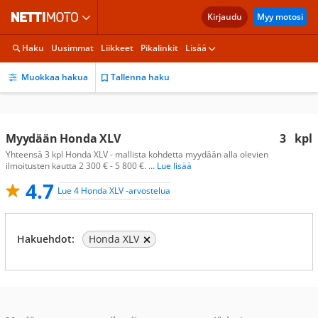
Kirjaudu
Myy motosi
Haku
Uusimmat
Liikkeet
Pikalinkit
Lisää
Muokkaa hakua
Tallenna haku
Myydään Honda XLV
3
kpl
Yhteensä 3 kpl Honda XLV - mallista kohdetta myydään alla olevien
ilmoitusten kautta 2 300 € - 5 800 €.
... Lue lisää
4.7
Lue 4 Honda XLV -arvostelua
Hakuehdot:
Honda XLV