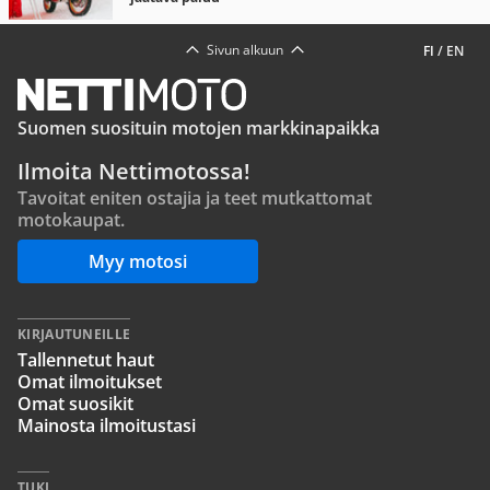
Sivun alkuun
FI
/
EN
Suomen suosituin motojen markkinapaikka
Ilmoita Nettimotossa!
Tavoitat eniten ostajia ja teet mutkattomat
motokaupat.
Myy motosi
KIRJAUTUNEILLE
Tallennetut haut
Omat ilmoitukset
Omat suosikit
Mainosta ilmoitustasi
TUKI