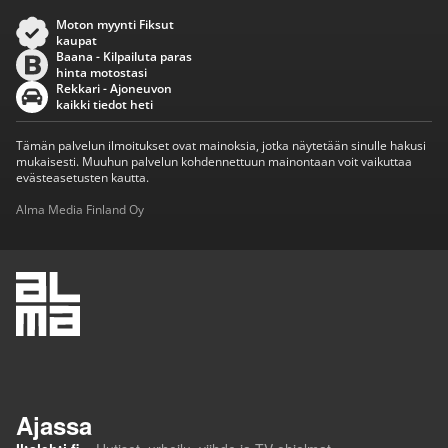
Moton myynti Fiksut
kaupat
Baana - Kilpailuta paras
hinta motostasi
Rekkari - Ajoneuvon
kaikki tiedot heti
Tämän palvelun ilmoitukset ovat mainoksia, jotka näytetään sinulle hakusi
mukaisesti. Muuhun palvelun kohdennettuun mainontaan voit vaikuttaa
evästeasetusten kautta.
Alma Media Finland Oy