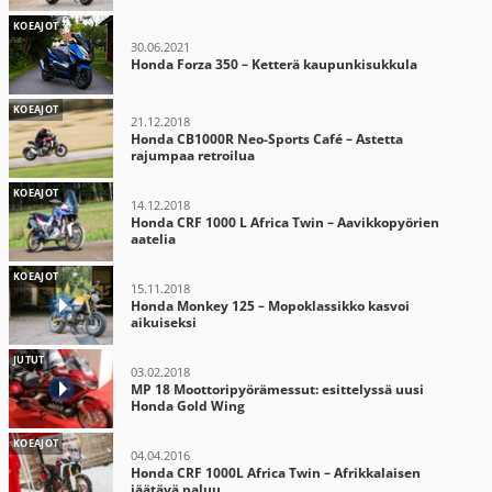
KOEAJOT
30.06.2021
Honda Forza 350 – Ketterä kaupunkisukkula
KOEAJOT
21.12.2018
Honda CB1000R Neo-Sports Café – Astetta
rajumpaa retroilua
KOEAJOT
14.12.2018
Honda CRF 1000 L Africa Twin – Aavikkopyörien
aatelia
KOEAJOT
15.11.2018
Honda Monkey 125 – Mopoklassikko kasvoi
aikuiseksi
JUTUT
03.02.2018
MP 18 Moottoripyörämessut: esittelyssä uusi
Honda Gold Wing
KOEAJOT
04.04.2016
Honda CRF 1000L Africa Twin – Afrikkalaisen
jäätävä paluu