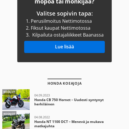
mopoa tai mönkijää?
Valitse sopivin tapa:
1.
Perusilmoitus Nettimotossa
2.
Fiksut kaupat Nettimotossa
3.
Kilpailuta ostajaliikkeet Baanassa
Lue lisää
HONDA KOEAJOJA
KOEAJOT
04.09.2023
Honda CB 750 Hornet – Uudesti syntynyt
herhiläinen
KOEAJOT
04.08.2022
Honda NT 1100 DCT – Menevä ja mukava
matkajuhta