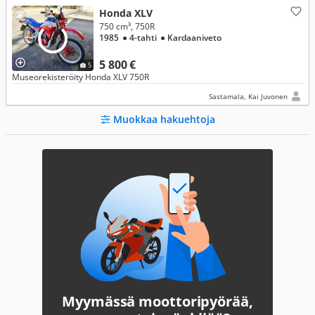
Honda XLV
750 cm³, 750R
1985
● 4-tahti
● Kardaaniveto
5 800 €
5
Museorekisteröity Honda XLV 750R
Sastamala, Kai Juvonen
Muokkaa hakuehtoja
Myymässä moottoripyörää,