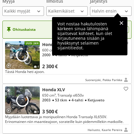
Myyjä
Ilmoitus
Järjestys
Kaikki myyjät
Voit nostaa hakutulosten
kärkeen sinua lähimpänä
Ohituskaista
Nosta ilmoituksesi tähän?
sijaitsevat kohteet, kun olet
kirjautuneena sisään ja
hyväksynyt selaimen
UUSI 24H
Honda XLV
sijaintitiedot.
600 cm³, Transalp
2000
● 4-tahti
● Ketjuveto
2 300 €
4
Tästä Honda heti ajoon.
Suonenjoki, Pekka Parikka
Honda XLV
650 cm³, Transalp xl650v
2003
● 53 tkm
● 4-tahti
● Ketjuveto
3 500 €
4
Myydään luotettava ja monipuolinen Honda Transalp XL650V.
Erinomainen niin maantieajoon, sorateille kuin pidemmillekin matkoille.
Hailuoto, Kaarle Pereira