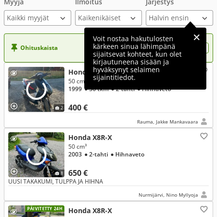
Myyjä
Ilmoitus
Järjestys
Kaikki myyjät
Voit nostaa hakutulosten
kärkeen sinua lähimpänä
Ohituskaista
Nosta ilmoituksesi tähän?
sijaitsevat kohteet, kun olet
kirjautuneena sisään ja
hyväksynyt selaimen
Honda X8R-X
sijaintitiedot.
50 cm³
1999
● 36 tkm
● 2-tahti
● Hihnaveto
400 €
2
Rauma, Jakke Mankavaara
Honda X8R-X
50 cm³
2003
● 2-tahti
● Hihnaveto
650 €
8
UUSI TAKAKUMI, TULPPA JA HIHNA
Nurmijärvi, Nino Myllyoja
PÄIVITETTY 24H
Honda X8R-X