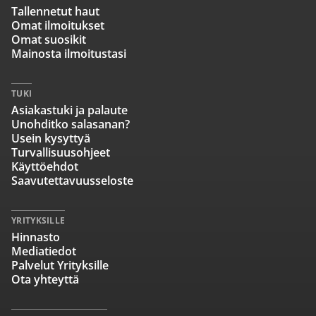
Tallennetut haut
Omat ilmoitukset
Omat suosikit
Mainosta ilmoitustasi
TUKI
Asiakastuki ja palaute
Unohditko salasanan?
Usein kysyttyä
Turvallisuusohjeet
Käyttöehdot
Saavutettavuusseloste
YRITYKSILLE
Hinnasto
Mediatiedot
Palvelut Yrityksille
Ota yhteyttä