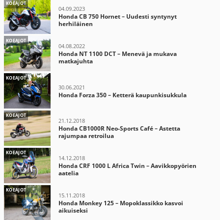
KOEAJOT
04.09.2023
Honda CB 750 Hornet – Uudesti syntynyt
herhiläinen
KOEAJOT
04.08.2022
Honda NT 1100 DCT – Menevä ja mukava
matkajuhta
KOEAJOT
30.06.2021
Honda Forza 350 – Ketterä kaupunkisukkula
KOEAJOT
21.12.2018
Honda CB1000R Neo-Sports Café – Astetta
rajumpaa retroilua
KOEAJOT
14.12.2018
Honda CRF 1000 L Africa Twin – Aavikkopyörien
aatelia
KOEAJOT
15.11.2018
Honda Monkey 125 – Mopoklassikko kasvoi
aikuiseksi