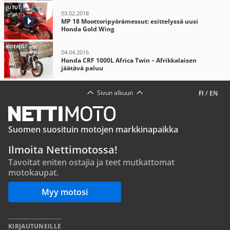
JUTUT
03.02.2018
MP 18 Moottoripyörämessut: esittelyssä uusi
Honda Gold Wing
KOEAJOT
04.04.2016
Honda CRF 1000L Africa Twin – Afrikkalaisen
jäätävä paluu
Sivun alkuun
FI
/
EN
Suomen suosituin motojen markkinapaikka
Ilmoita Nettimotossa!
Tavoitat eniten ostajia ja teet mutkattomat
motokaupat.
Myy motosi
KIRJAUTUNEILLE