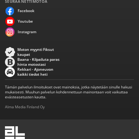
SEURAA NETTIMOTOA
Facebook
Youtube
Instagram
Moton myynti Fiksut
kaupat
Baana - Kilpailuta paras
hinta motostasi
Rekkari - Ajoneuvon
kaikki tiedot heti
Tämän palvelun ilmoitukset ovat mainoksia, jotka näytetään sinulle hakusi
mukaisesti. Muuhun palvelun kohdennettuun mainontaan voit vaikuttaa
evästeasetusten kautta.
Alma Media Finland Oy