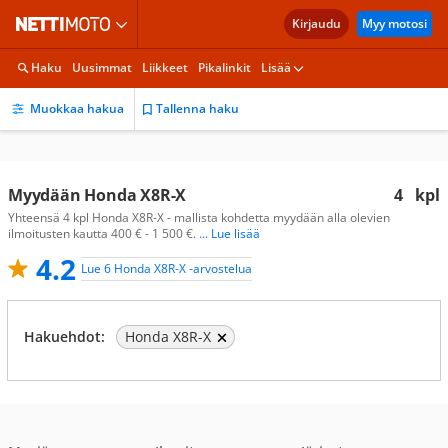
Kirjaudu
Myy motosi
Haku
Uusimmat
Liikkeet
Pikalinkit
Lisää
Muokkaa hakua
Tallenna haku
Myydään Honda X8R-X
4
kpl
Yhteensä 4 kpl Honda X8R-X - mallista kohdetta myydään alla olevien
ilmoitusten kautta 400 € - 1 500 €.
... Lue lisää
4.2
Lue 6 Honda X8R-X -arvostelua
Hakuehdot:
Honda X8R-X