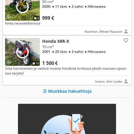
50 cm³
2000
● 11 tkm
● 2-tahti
● Hihnaveto
999 €
9
hinta neuvoteltavissa
Ikaalinen, Mikael Rajasalo
Honda X8R-X
70 cm³
2001
● 20 tkm
● 2-tahti
● Hihnaveto
1 500 €
18
Siitä harvinainen ja vetävä muista hondista erottuva yksilö suoraan ajoon
saa tarjota!
Imatra, Simi Liukka
Muokkaa hakuehtoja