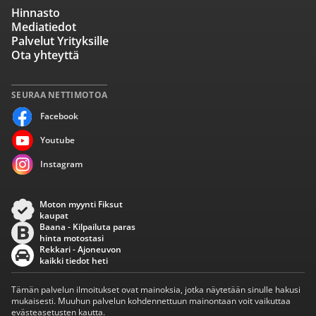
Hinnasto
Mediatiedot
Palvelut Yrityksille
Ota yhteyttä
SEURAA NETTIMOTOA
Facebook
Youtube
Instagram
Moton myynti Fiksut
kaupat
Baana - Kilpailuta paras
hinta motostasi
Rekkari - Ajoneuvon
kaikki tiedot heti
Tämän palvelun ilmoitukset ovat mainoksia, jotka näytetään sinulle hakusi
mukaisesti. Muuhun palvelun kohdennettuun mainontaan voit vaikuttaa
evästeasetusten kautta.