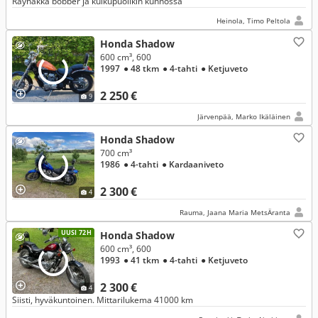
Räyhäkkä bobber ja kulkupuolikin kunnossa
Heinola, Timo Peltola
Honda Shadow
600 cm³, 600
1997
● 48 tkm
● 4-tahti
● Ketjuveto
2 250 €
9
Järvenpää, Marko Ikäläinen
Honda Shadow
700 cm³
1986
● 4-tahti
● Kardaaniveto
2 300 €
4
Rauma, Jaana Maria MetsÄranta
UUSI 72H
Honda Shadow
600 cm³, 600
1993
● 41 tkm
● 4-tahti
● Ketjuveto
2 300 €
4
Siisti, hyväkuntoinen. Mittarilukema 41000 km