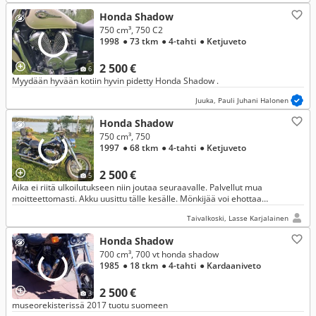
Honda Shadow
750 cm³, 750 C2
1998
● 73 tkm
● 4-tahti
● Ketjuveto
2 500 €
6
Myydään hyvään kotiin hyvin pidetty Honda Shadow .
Juuka, Pauli Juhani Halonen
Honda Shadow
750 cm³, 750
1997
● 68 tkm
● 4-tahti
● Ketjuveto
2 500 €
5
Aika ei riitä ulkoilutukseen niin joutaa seuraavalle. Palvellut mua
moitteettomasti. Akku uusittu tälle kesälle. Mönkijää voi ehottaa
vaihdossa.
Taivalkoski, Lasse Karjalainen
Honda Shadow
700 cm³, 700 vt honda shadow
1985
● 18 tkm
● 4-tahti
● Kardaaniveto
2 500 €
3
museorekisterissä 2017 tuotu suomeen