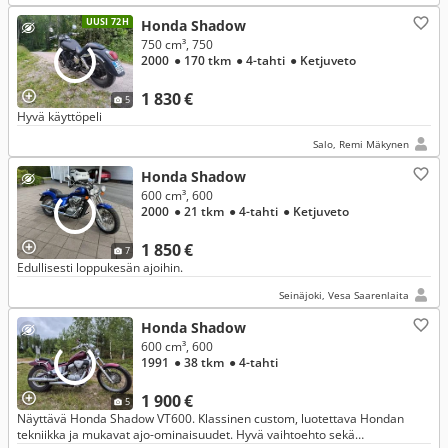
UUSI 72H
Honda Shadow
750 cm³, 750
2000
● 170 tkm
● 4-tahti
● Ketjuveto
1 830 €
5
Hyvä käyttöpeli
Salo, Remi Mäkynen
Honda Shadow
600 cm³, 600
2000
● 21 tkm
● 4-tahti
● Ketjuveto
1 850 €
7
Edullisesti loppukesän ajoihin.
Seinäjoki, Vesa Saarenlaita
Honda Shadow
600 cm³, 600
1991
● 38 tkm
● 4-tahti
1 900 €
5
Näyttävä Honda Shadow VT600. Klassinen custom, luotettava Hondan
tekniikka ja mukavat ajo-ominaisuudet. Hyvä vaihtoehto sekä