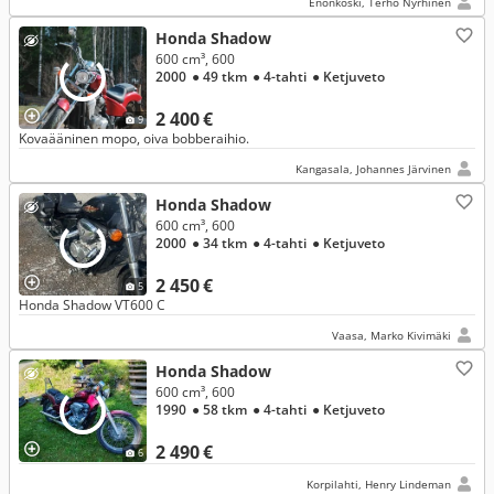
Enonkoski, Terho Nyrhinen
Honda Shadow
600 cm³, 600
2000
● 49 tkm
● 4-tahti
● Ketjuveto
2 400 €
9
Kovaääninen mopo, oiva bobberaihio.
Kangasala, Johannes Järvinen
Honda Shadow
600 cm³, 600
2000
● 34 tkm
● 4-tahti
● Ketjuveto
2 450 €
5
Honda Shadow VT600 C
Vaasa, Marko Kivimäki
Honda Shadow
600 cm³, 600
1990
● 58 tkm
● 4-tahti
● Ketjuveto
2 490 €
6
Korpilahti, Henry Lindeman