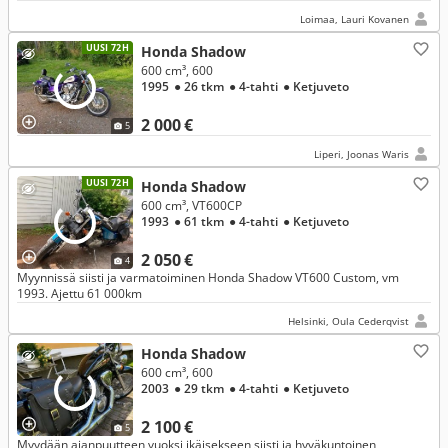
Loimaa, Lauri Kovanen
UUSI 72H
Honda Shadow
600 cm³, 600
1995
● 26 tkm
● 4-tahti
● Ketjuveto
2 000 €
5
Liperi, Joonas Waris
UUSI 72H
Honda Shadow
600 cm³, VT600CP
1993
● 61 tkm
● 4-tahti
● Ketjuveto
2 050 €
4
Myynnissä siisti ja varmatoiminen Honda Shadow VT600 Custom, vm
1993. Ajettu 61 000km
Helsinki, Oula Cederqvist
Honda Shadow
600 cm³, 600
2003
● 29 tkm
● 4-tahti
● Ketjuveto
2 100 €
5
Myydään ajanpuutteen vuoksi ikäisekseen siisti ja hyväkuntoinen