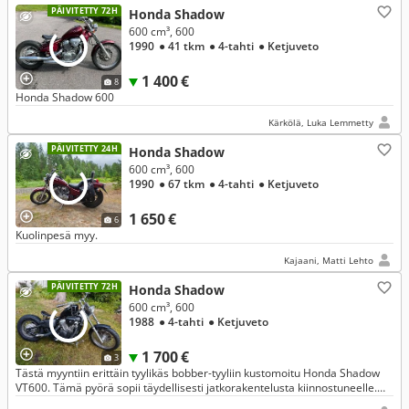
PÄIVITETTY 72H
Honda Shadow
600 cm³, 600
1990
● 41 tkm
● 4-tahti
● Ketjuveto
1 400 €
8
Honda Shadow 600
Kärkölä, Luka Lemmetty
PÄIVITETTY 24H
Honda Shadow
600 cm³, 600
1990
● 67 tkm
● 4-tahti
● Ketjuveto
1 650 €
6
Kuolinpesä myy.
Kajaani, Matti Lehto
PÄIVITETTY 72H
Honda Shadow
600 cm³, 600
1988
● 4-tahti
● Ketjuveto
1 700 €
3
Tästä myyntiin erittäin tyylikäs bobber-tyyliin kustomoitu Honda Shadow
VT600. Tämä pyörä sopii täydellisesti jatkorakentelusta kiinnostuneelle.
Halutessaan kaupan päälle saa jotain ajokampetta.