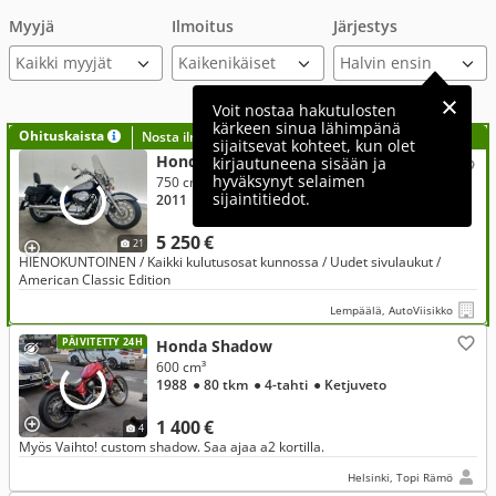
Myyjä
Ilmoitus
Järjestys
Kaikki myyjät
Voit nostaa hakutulosten
kärkeen sinua lähimpänä
Ohituskaista
Nosta ilmoituksesi tähän?
sijaitsevat kohteet, kun olet
Honda Shadow
kirjautuneena sisään ja
hyväksynyt selaimen
750 cm³, 750
sijaintitiedot.
2011
● 23 tkm
● 4-tahti
● Kardaaniveto
5 250 €
21
HIENOKUNTOINEN / Kaikki kulutusosat kunnossa / Uudet sivulaukut /
American Classic Edition
Lempäälä, AutoViisikko
PÄIVITETTY 24H
Honda Shadow
600 cm³
1988
● 80 tkm
● 4-tahti
● Ketjuveto
1 400 €
4
Myös Vaihto! custom shadow. Saa ajaa a2 kortilla.
Helsinki, Topi Rämö