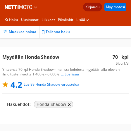
Kirjaudu
Myy motosi
Haku
Uusimmat
Liikkeet
Pikalinkit
Lisää
Muokkaa hakua
Tallenna haku
Myydään Honda Shadow
70
kpl
Sivu
1/3
Yhteensä 70 kpl Honda Shadow - mallista kohdetta myydään alla olevien
ilmoitusten kautta 1 400 € - 6 600 €.
... Lue lisää
4.2
Lue 89 Honda Shadow -arvostelua
Hakuehdot:
Honda Shadow