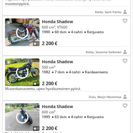
moottoripyörä.
Kotka, Sami Palmu
Honda Shadow
600 cm³, VT600
1990
● 60 tkm
● 4-tahti
● Ketjuveto
2 200 €
5
Kotka, Susanna Valkonen
Honda Shadow
500 cm³
1982
● 7 tkm
● 4-tahti
● Kardaaniveto
2 200 €
7
Museokatsastettu, upea hyväkuntoinen pyörä.
Oulu, Marjo Hevosmaa
Honda Shadow
600 cm³
1995
● 63 tkm
● 4-tahti
● Ketjuveto
2 200 €
8