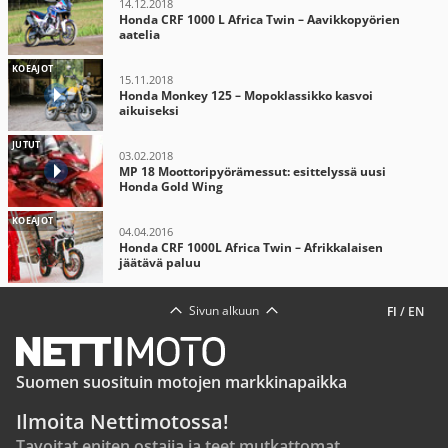
14.12.2018
Honda CRF 1000 L Africa Twin – Aavikkopyörien
aatelia
KOEAJOT
15.11.2018
Honda Monkey 125 – Mopoklassikko kasvoi
aikuiseksi
JUTUT
03.02.2018
MP 18 Moottoripyörämessut: esittelyssä uusi
Honda Gold Wing
KOEAJOT
04.04.2016
Honda CRF 1000L Africa Twin – Afrikkalaisen
jäätävä paluu
Sivun alkuun
FI
/
EN
Suomen suosituin motojen markkinapaikka
Ilmoita Nettimotossa!
Tavoitat eniten ostajia ja teet mutkattomat