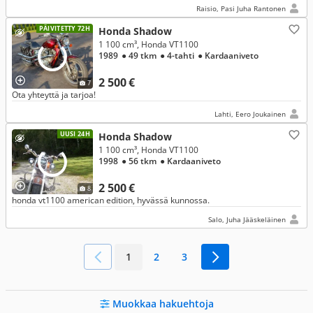
Raisio, Pasi Juha Rantonen
PÄIVITETTY 72H
Honda Shadow
1 100 cm³, Honda VT1100
1989
● 49 tkm
● 4-tahti
● Kardaaniveto
2 500 €
7
Ota yhteyttä ja tarjoa!
Lahti, Eero Joukainen
UUSI 24H
Honda Shadow
1 100 cm³, Honda VT1100
1998
● 56 tkm
● Kardaaniveto
2 500 €
8
honda vt1100 american edition, hyvässä kunnossa.
Salo, Juha Jääskeläinen
1
2
3
Muokkaa hakuehtoja