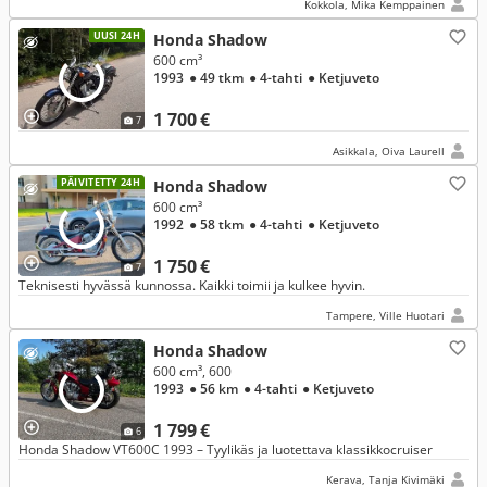
Kokkola, Mika Kemppainen
UUSI 24H
Honda Shadow
600 cm³
1993
● 49 tkm
● 4-tahti
● Ketjuveto
1 700 €
7
Asikkala, Oiva Laurell
PÄIVITETTY 24H
Honda Shadow
600 cm³
1992
● 58 tkm
● 4-tahti
● Ketjuveto
1 750 €
7
Teknisesti hyvässä kunnossa. Kaikki toimii ja kulkee hyvin.
Tampere, Ville Huotari
Honda Shadow
600 cm³, 600
1993
● 56 km
● 4-tahti
● Ketjuveto
1 799 €
6
Honda Shadow VT600C 1993 – Tyylikäs ja luotettava klassikkocruiser
Kerava, Tanja Kivimäki