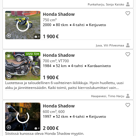
ensimmäiseksi custom-pyöräksi että kokeneemmalle harrastajalle.
Punkaharju, Sonja Kaisko
Honda Shadow
750 cm³
2000
● 80 tkm
● 4-tahti
● Ketjuveto
1 900 €
4
Juva, Vili Pilvesmaa
UUSI 72H
Honda Shadow
700 cm³, VT700
1984
● 52 km
● 4-tahti
● Kardaaniveto
1 900 €
Luotettava ja taloudellinen 6-vaihteinen ikiliikkuja. Hyvin huollettu, uusi
akku ja jännitteensäädin. Kaiki toimii, paitsi kierroslukumittari vain
toisinaan.
Haapavesi, Timo Harju
Honda Shadow
600 cm³, 600
1997
● 52 tkm
● 4-tahti
● Ketjuveto
2 000 €
4
Siistissä kunossa oleva Honda Shadow myytiin.