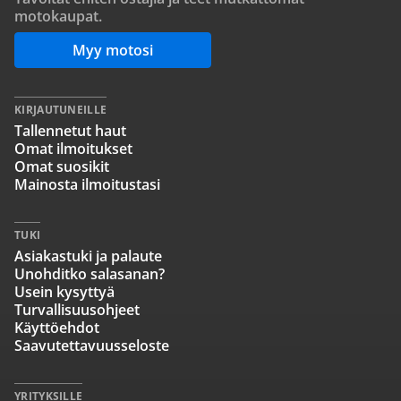
motokaupat.
Myy motosi
KIRJAUTUNEILLE
Tallennetut haut
Omat ilmoitukset
Omat suosikit
Mainosta ilmoitustasi
TUKI
Asiakastuki ja palaute
Unohditko salasanan?
Usein kysyttyä
Turvallisuusohjeet
Käyttöehdot
Saavutettavuusseloste
YRITYKSILLE