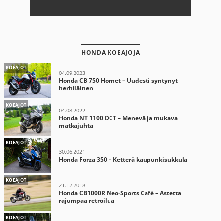
HONDA KOEAJOJA
KOEAJOT
04.09.2023
Honda CB 750 Hornet – Uudesti syntynyt
herhiläinen
KOEAJOT
04.08.2022
Honda NT 1100 DCT – Menevä ja mukava
matkajuhta
KOEAJOT
30.06.2021
Honda Forza 350 – Ketterä kaupunkisukkula
KOEAJOT
21.12.2018
Honda CB1000R Neo-Sports Café – Astetta
rajumpaa retroilua
KOEAJOT