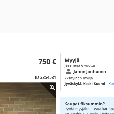
750 €
Myyjä
Jäsenenä 6 vuotta
Janne Janhonen
ID 3354531
Yksityinen myyjä
Jyväskylä, Keski-Suomi
Kar
Kaupat fiksummin?
Pyydä myyjältä Fiksua kauppa
kauppakirja ja maksu hoidet