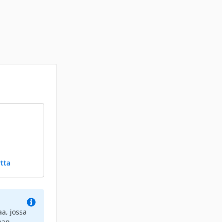
tta
a, jossa
aan