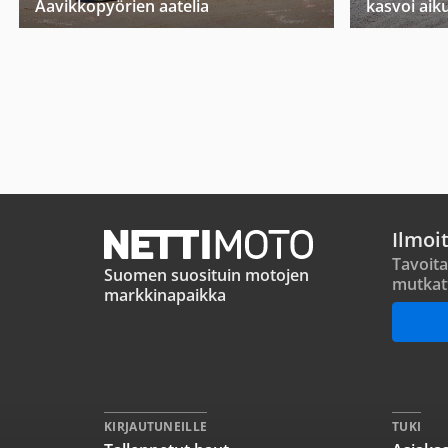
Aavikkopyörien aatelia
kasvoi aiku
Ilmoi
Tavoita
Suomen suosituin motojen
mutkat
markkinapaikka
KIRJAUTUNEILLE
TUKI