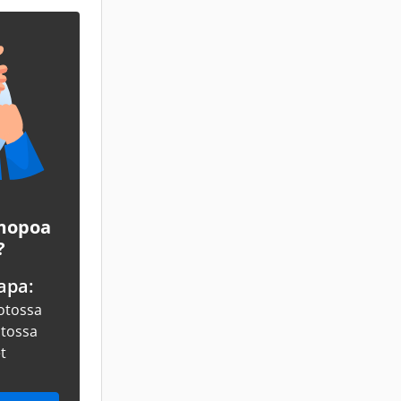
 mopoa
?
apa:
otossa
otossa
et