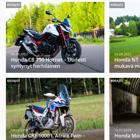
KOEAJOT
KOEAJOT
04.09.2023
04.08.2022
Honda CB 750 Hornet – Uudesti
Honda NT 
syntynyt herhiläinen
mukava ma
KOEAJOT
KOEAJOT
14.12.2018
15.11.2018
Honda CRF 1000 L Africa Twin –
Honda Mon