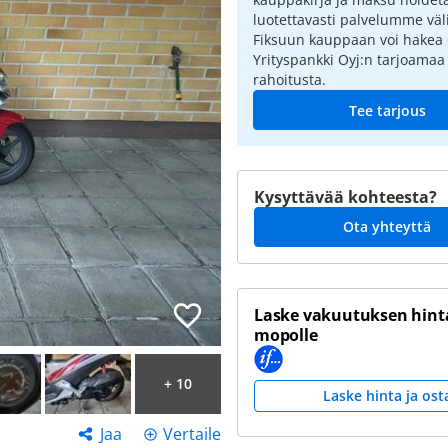
luotettavasti palvelumme väli
Fiksuun kauppaan voi hakea
Yrityspankki Oyj:n tarjoamaa
rahoitusta.
Tee tarjous
Kysyttävää kohteesta?
Ota yhteyttä
Laske vakuutuksen hinta
mopolle
+ 10
Laske hinta ja ost
Jaa
Vertaile