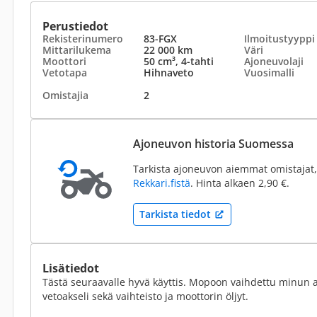
Perustiedot
Rekisterinumero
83-FGX
Ilmoitustyyppi
Mittarilukema
22 000 km
Väri
Moottori
50 cm³, 4-tahti
Ajoneuvolaji
Vetotapa
Hihnaveto
Vuosimalli
Omistajia
2
Ajoneuvon historia Suomessa
Tarkista ajoneuvon aiemmat omistajat,
Rekkari.fistä
. Hinta alkaen 2,90 €.
Tarkista tiedot
Lisätiedot
Tästä seuraavalle hyvä käyttis. Mopoon vaihdettu minun ai
vetoakseli sekä vaihteisto ja moottorin öljyt.