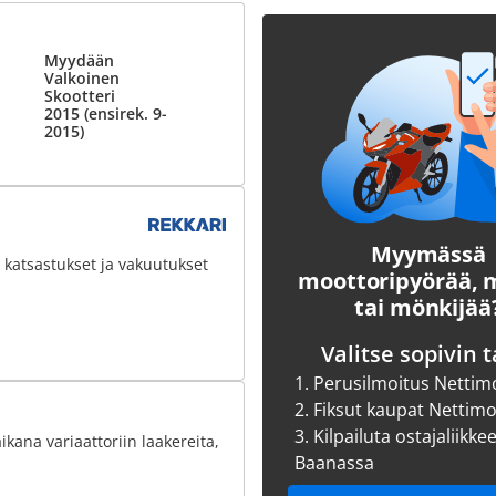
Myydään
Valkoinen
Skootteri
2015 (ensirek. 9-
2015)
Myymässä
 katsastukset ja vakuutukset
moottoripyörää,
tai mönkijää
Valitse sopivin t
1.
Perusilmoitus Nettim
2.
Fiksut kaupat Nettim
3.
Kilpailuta ostajaliikke
kana variaattoriin laakereita,
Baanassa