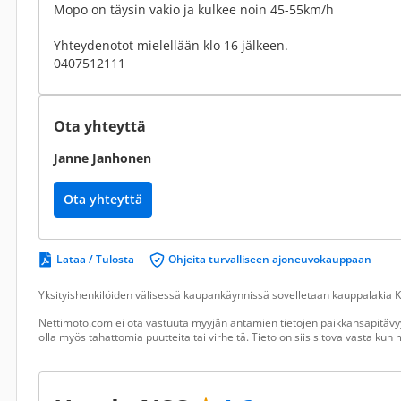
Mopo on täysin vakio ja kulkee noin 45-55km/h
Yhteydenotot mielellään klo 16 jälkeen.
0407512111
Ota yhteyttä
Janne Janhonen
Ota yhteyttä
Lataa / Tulosta
Ohjeita turvalliseen ajoneuvokauppaan
Yksityishenkilöiden välisessä kaupankäynnissä sovelletaan kauppalakia Ku
Nettimoto.com ei ota vastuuta myyjän antamien tietojen paikkansapitävyy
olla myös tahattomia puutteita tai virheitä. Tieto on siis sitova vasta ku