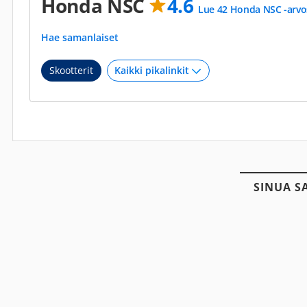
Honda NSC
4.6
Lue 42 Honda NSC -arvo
Hae samanlaiset
Skootterit
SINUA S