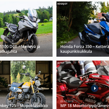
KOEAJOT
30.06.2021
1100 DCT – Menevä ja
Honda Forza 350 – Ketter
tkajuhta
kaupunkisukkula
JUTUT
03.02.2018
key 125 – Mopoklassikko
MP 18 Moottoripyörämess