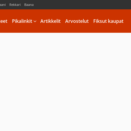
aani
Rekkari
Baana
keet
Pikalinkit
Artikkelit
Arvostelut
Fiksut kaupat