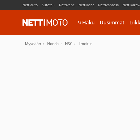
Nettiauto
Autotalli
Nettivene
Nettikone
Nettivaraosa
Nettikarav
Haku
Uusimmat
Liik
Myydään
Honda
NSC
Ilmoitus