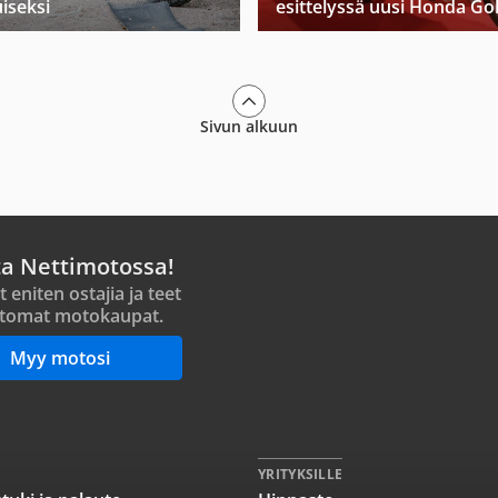
iseksi
esittelyssä uusi Honda Go
Sivun alkuun
ta Nettimotossa!
t eniten ostajia ja teet
tomat motokaupat.
Myy motosi
YRITYKSILLE