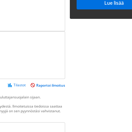
Lue lisää
Tilastot
Raportoi ilmoitus
luttajansuojalain sijaan.
destä. Ilmoitetuissa tiedoissa saattaa
n myyjä on sen pyynnöstäsi vahvistanut.