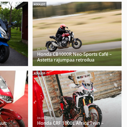
KOEAJOT
21.12.2018
ä
Honda CB1000R Neo-Sports Café –
Astetta rajumpaa retroilua
KOEAJOT
04.04.2016
ut:
Honda CRF 1000L Africa Twin –