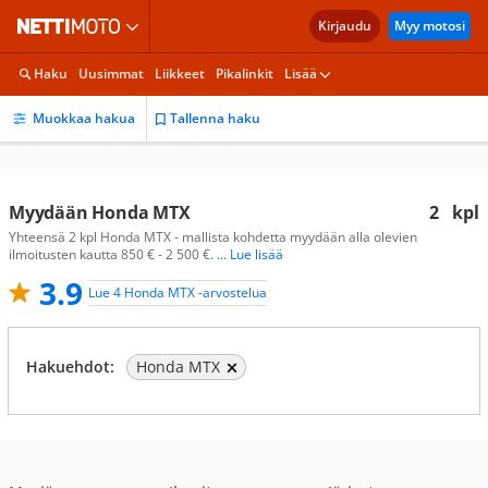
Kirjaudu
Myy motosi
Haku
Uusimmat
Liikkeet
Pikalinkit
Lisää
Muokkaa hakua
Tallenna haku
Myydään Honda MTX
2
kpl
Yhteensä 2 kpl Honda MTX - mallista kohdetta myydään alla olevien
ilmoitusten kautta 850 € - 2 500 €.
... Lue lisää
3.9
Lue 4 Honda MTX -arvostelua
Hakuehdot:
Honda MTX