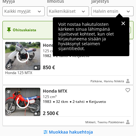
Myyjä
Ilmoitus
Järjestys
Kaikki myyjät
Voit nostaa hakutulosten
kärkeen sinua lähimpänä
Ohituskaista
Nosta ilmoituksesi tähän?
sijaitsevat kohteet, kun olet
kirjautuneena sisään ja
hyväksynyt selaimen
Honda MTX
sijaintitiedot.
125 cm³, 125
1982
● 2-tahti
● Ketjuveto
850 €
7
Honda 125 MTX
Pälkäne, Hannu Nikkilä
Honda MTX
125 cm³
1983
● 32 tkm
● 2-tahti
● Ketjuveto
2 500 €
3
Mikkeli, Teemu Pääkkönen
Muokkaa hakuehtoja