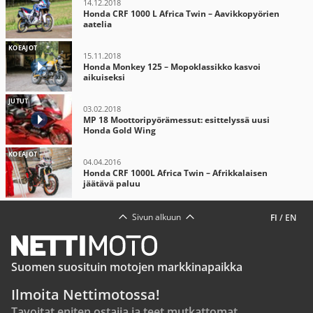
14.12.2018
Honda CRF 1000 L Africa Twin – Aavikkopyörien
aatelia
KOEAJOT
15.11.2018
Honda Monkey 125 – Mopoklassikko kasvoi
aikuiseksi
JUTUT
03.02.2018
MP 18 Moottoripyörämessut: esittelyssä uusi
Honda Gold Wing
KOEAJOT
04.04.2016
Honda CRF 1000L Africa Twin – Afrikkalaisen
jäätävä paluu
Sivun alkuun
FI
/
EN
Suomen suosituin motojen markkinapaikka
Ilmoita Nettimotossa!
Tavoitat eniten ostajia ja teet mutkattomat