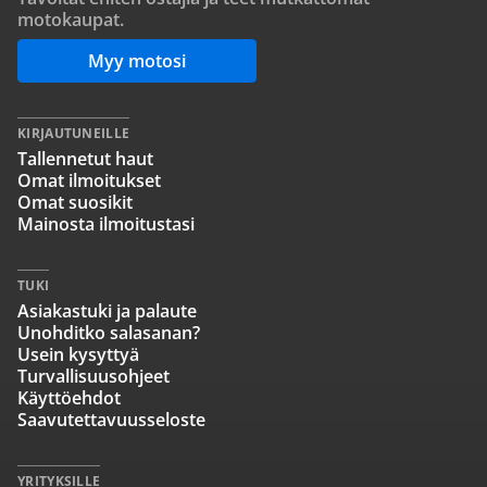
motokaupat.
Myy motosi
KIRJAUTUNEILLE
Tallennetut haut
Omat ilmoitukset
Omat suosikit
Mainosta ilmoitustasi
TUKI
Asiakastuki ja palaute
Unohditko salasanan?
Usein kysyttyä
Turvallisuusohjeet
Käyttöehdot
Saavutettavuusseloste
YRITYKSILLE