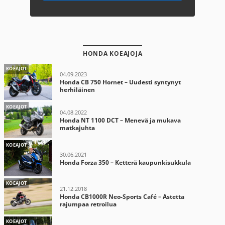
HONDA KOEAJOJA
KOEAJOT
04.09.2023
Honda CB 750 Hornet – Uudesti syntynyt
herhiläinen
KOEAJOT
04.08.2022
Honda NT 1100 DCT – Menevä ja mukava
matkajuhta
KOEAJOT
30.06.2021
Honda Forza 350 – Ketterä kaupunkisukkula
KOEAJOT
21.12.2018
Honda CB1000R Neo-Sports Café – Astetta
rajumpaa retroilua
KOEAJOT