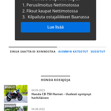
1.
Perusilmoitus Nettimotossa
2.
Fiksut kaupat Nettimotossa
3.
Kilpailuta ostajaliikkeet Baanassa
Lue lisää
SINUA SAATTAISI KIINNOSTAA
AIEMMIN KATSOTUT
SUOSITUT
HONDA KOEAJOJA
KOEAJOT
04.09.2023
Honda CB 750 Hornet – Uudesti syntynyt
herhiläinen
KOEAJOT
04.08.2022