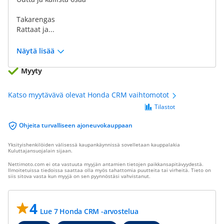
Takarengas
Rattaat ja...
Näytä lisää
Myyty
Katso myytävävä olevat Honda CRM vaihtomotot
Tilastot
Ohjeita turvalliseen ajoneuvokauppaan
Yksityishenkilöiden välisessä kaupankäynnissä sovelletaan kauppalakia
Kuluttajansuojalain sijaan.
Nettimoto.com ei ota vastuuta myyjän antamien tietojen paikkansapitävyydestä.
Ilmoitetuissa tiedoissa saattaa olla myös tahattomia puutteita tai virheitä. Tieto on
siis sitova vasta kun myyjä on sen pyynnöstäsi vahvistanut.
4
Lue 7 Honda CRM -arvostelua