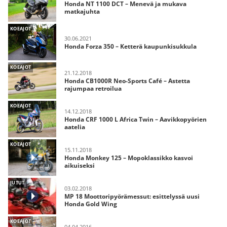
Honda NT 1100 DCT – Menevä ja mukava
matkajuhta
KOEAJOT
30.06.2021
Honda Forza 350 – Ketterä kaupunkisukkula
KOEAJOT
21.12.2018
Honda CB1000R Neo-Sports Café – Astetta
rajumpaa retroilua
KOEAJOT
14.12.2018
Honda CRF 1000 L Africa Twin – Aavikkopyörien
aatelia
KOEAJOT
15.11.2018
Honda Monkey 125 – Mopoklassikko kasvoi
aikuiseksi
JUTUT
03.02.2018
MP 18 Moottoripyörämessut: esittelyssä uusi
Honda Gold Wing
KOEAJOT
04.04.2016