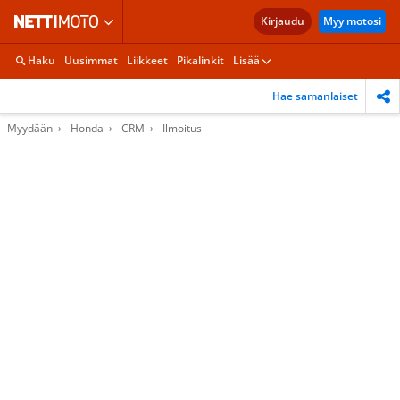
Kirjaudu
Myy motosi
Haku
Uusimmat
Liikkeet
Pikalinkit
Lisää
Hae samanlaiset
Myydään
Honda
CRM
Ilmoitus