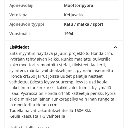
Ajoneuvolaji
Moottoripyörä
Vetotapa
Ketjuveto
Ajoneuvon tyyppi
Katu / matka / sport
Vuosimalli
1994
Lisätiedot
Siitä myyntiin näyttävä ja juuri projektoitu Honda crm.
Pyörään tehty aivan kaikki. Runko maalattu pulverilla,
koko moottori remontoitu stefat, tiivisteet, laakerit,
sylinteri, mäntä, vaihdeakseli jne… pyörään asennettu
Honda crf250 jarrut joissa uudet palat ja nesteet
vaihdettu. Edestä löytyy suurempi levy ja usd keula.
Lukollinen tankin korkki, kaikki valot toimii. Kysymällä
lisää. Pyörässä on Honda crf450 katteet ja penkki. Pyörä
ei ole minkään lainen runkoräpellys vain ihan rungolta
ja moottorilta Honda crm.
Todella halvat vakuutukset itsellä 160€ 3kk
Keulii kaasusta 1-3 vaihteella
Uutta ja kallista osaa