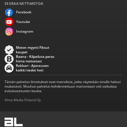
SEURAA NETTIMOTOA
Facebook
Youtube
Instagram
Moton myynti Fiksut
kaupat
Baana - Kilpailuta paras
hinta motostasi
Rekkari - Ajoneuvon
kaikki tiedot heti
Tämän palvelun ilmoitukset ovat mainoksia, jotka näytetään sinulle hakusi
mukaisesti. Muuhun palvelun kohdennettuun mainontaan voit vaikuttaa
evästeasetusten kautta.
Alma Media Finland Oy