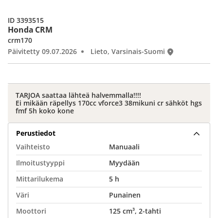
ID 3393515
Honda CRM
crm170
Päivitetty 09.07.2026
Lieto, Varsinais-Suomi
TARJOA saattaa lähteä halvemmalla!!!!
Ei mikään räpellys 170cc vforce3 38mikuni cr sähköt hgs
fmf 5h koko kone
Perustiedot
Vaihteisto
Manuaali
Ilmoitustyyppi
Myydään
Mittarilukema
5 h
Väri
Punainen
Moottori
125 cm³, 2-tahti