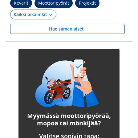
Kevarit
Moottoripyörät
Projektit
Hae samanlaiset
Myymässä moottoripyörää,
mopoa tai mönkijää?
Valitse sopivin tapa: