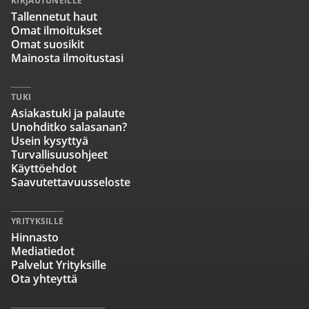
KIRJAUTUNEILLE
Tallennetut haut
Omat ilmoitukset
Omat suosikit
Mainosta ilmoitustasi
TUKI
Asiakastuki ja palaute
Unohditko salasanan?
Usein kysyttyä
Turvallisuusohjeet
Käyttöehdot
Saavutettavuusseloste
YRITYKSILLE
Hinnasto
Mediatiedot
Palvelut Yrityksille
Ota yhteyttä