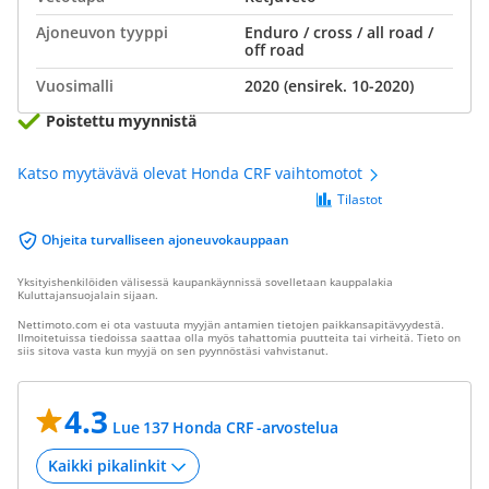
Ajoneuvon tyyppi
Enduro / cross / all road /
off road
Vuosimalli
2020 (ensirek. 10-2020)
Poistettu myynnistä
Katso myytävävä olevat Honda CRF vaihtomotot
Tilastot
Ohjeita turvalliseen ajoneuvokauppaan
Yksityishenkilöiden välisessä kaupankäynnissä sovelletaan kauppalakia
Kuluttajansuojalain sijaan.
Nettimoto.com ei ota vastuuta myyjän antamien tietojen paikkansapitävyydestä.
Ilmoitetuissa tiedoissa saattaa olla myös tahattomia puutteita tai virheitä. Tieto on
siis sitova vasta kun myyjä on sen pyynnöstäsi vahvistanut.
4.3
Lue 137 Honda CRF -arvostelua