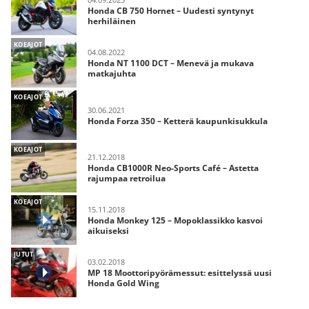
Honda CB 750 Hornet – Uudesti syntynyt
herhiläinen
KOEAJOT
04.08.2022
Honda NT 1100 DCT – Menevä ja mukava
matkajuhta
KOEAJOT
30.06.2021
Honda Forza 350 – Ketterä kaupunkisukkula
KOEAJOT
21.12.2018
Honda CB1000R Neo-Sports Café – Astetta
rajumpaa retroilua
KOEAJOT
15.11.2018
Honda Monkey 125 – Mopoklassikko kasvoi
aikuiseksi
JUTUT
03.02.2018
MP 18 Moottoripyörämessut: esittelyssä uusi
Honda Gold Wing