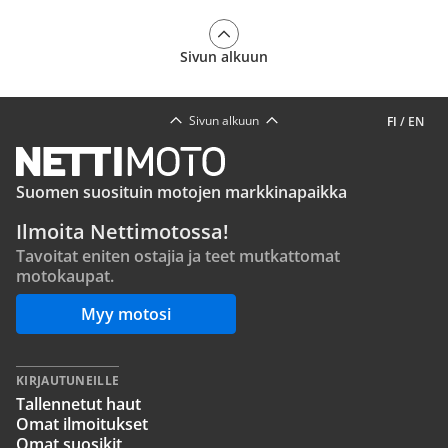
Sivun alkuun
Sivun alkuun
FI
/
EN
Suomen suosituin motojen markkinapaikka
Ilmoita Nettimotossa!
Tavoitat eniten ostajia ja teet mutkattomat
motokaupat.
Myy motosi
KIRJAUTUNEILLE
Tallennetut haut
Omat ilmoitukset
Omat suosikit