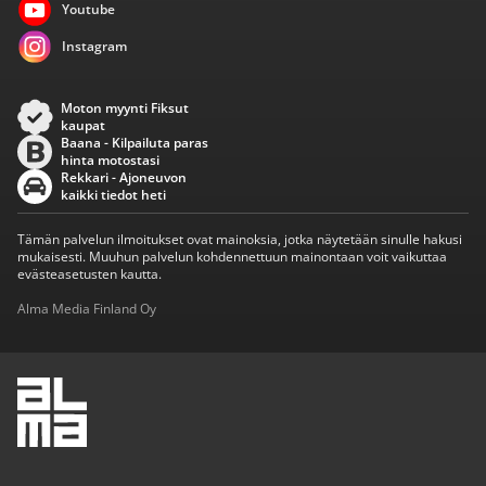
Youtube
Instagram
Moton myynti Fiksut
kaupat
Baana - Kilpailuta paras
hinta motostasi
Rekkari - Ajoneuvon
kaikki tiedot heti
Tämän palvelun ilmoitukset ovat mainoksia, jotka näytetään sinulle hakusi
mukaisesti. Muuhun palvelun kohdennettuun mainontaan voit vaikuttaa
evästeasetusten kautta.
Alma Media Finland Oy