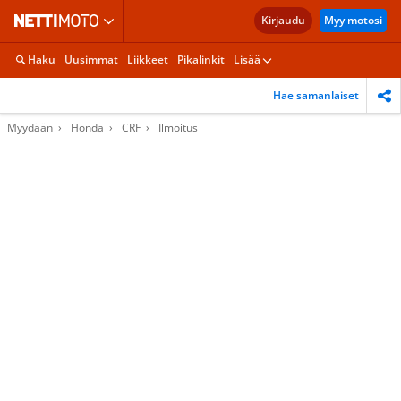
Kirjaudu
Myy motosi
Haku
Uusimmat
Liikkeet
Pikalinkit
Lisää
Hae samanlaiset
Myydään
Honda
CRF
Ilmoitus