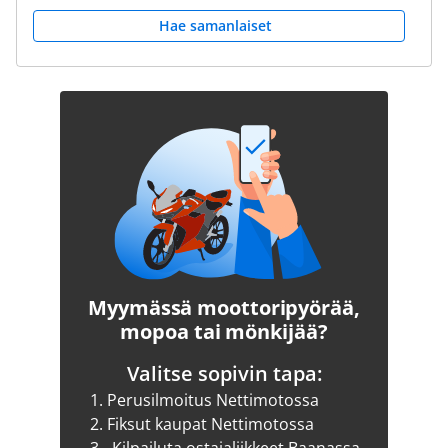
Hae samanlaiset
Myymässä moottoripyörää,
mopoa tai mönkijää?
Valitse sopivin tapa:
1.
Perusilmoitus Nettimotossa
2.
Fiksut kaupat Nettimotossa