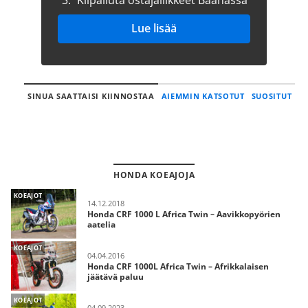
3.
Kilpailuta ostajaliikkeet Baanassa
Lue lisää
SINUA SAATTAISI KIINNOSTAA
AIEMMIN KATSOTUT
SUOSITUT
HONDA KOEAJOJA
KOEAJOT
14.12.2018
Honda CRF 1000 L Africa Twin – Aavikkopyörien
aatelia
KOEAJOT
04.04.2016
Honda CRF 1000L Africa Twin – Afrikkalaisen
jäätävä paluu
KOEAJOT
04.09.2023