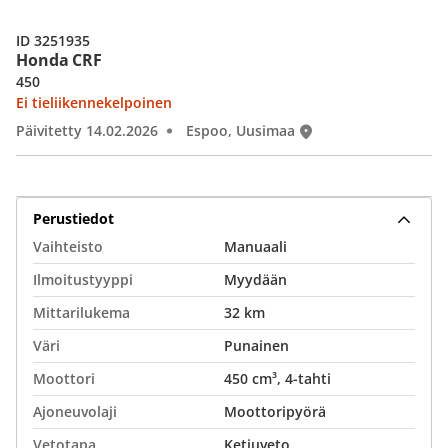
ID 3251935
Honda CRF
450
Ei tieliikennekelpoinen
Päivitetty 14.02.2026
Espoo, Uusimaa
Perustiedot
Vaihteisto
Manuaali
Ilmoitustyyppi
Myydään
Mittarilukema
32 km
Väri
Punainen
Moottori
450 cm³, 4-tahti
Ajoneuvolaji
Moottoripyörä
Vetotapa
Ketjuveto