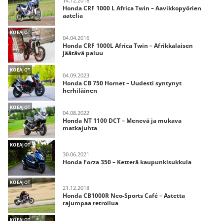
14.12.2018
Honda CRF 1000 L Africa Twin – Aavikkopyörien
aatelia
KOEAJOT
04.04.2016
Honda CRF 1000L Africa Twin – Afrikkalaisen
jäätävä paluu
KOEAJOT
04.09.2023
Honda CB 750 Hornet – Uudesti syntynyt
herhiläinen
KOEAJOT
04.08.2022
Honda NT 1100 DCT – Menevä ja mukava
matkajuhta
KOEAJOT
30.06.2021
Honda Forza 350 – Ketterä kaupunkisukkula
KOEAJOT
21.12.2018
Honda CB1000R Neo-Sports Café – Astetta
rajumpaa retroilua
KOEAJOT