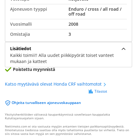
Ajoneuvon tyyppi
Enduro / cross / all road /
off road
Vuosimalli
2008
Omistajia
3
Lisätiedot
Kaikki toimii!! Alla uudet piikkipyörät toiset vanteet
mukaan ja katteet
Poistettu myynnistä
Katso myytävävä olevat Honda CRF vaihtomotot
Tilastot
Ohjeita turvalliseen ajoneuvokauppaan
Yksityishenkilöiden välisessä kaupankäynnissä sovelletaan kauppalakia
Kuluttajansuojalain sijaan.
Nettimoto.com ei ota vastuuta myyjän antamien tietojen paikkansapitävyydestä.
Ilmoitetuissa tiedoissa saattaa olla myös tahattomia puutteita tai virheitä. Tieto on
siis sitova vasta kun myyjä on sen pyynnöstäsi vahvistanut.