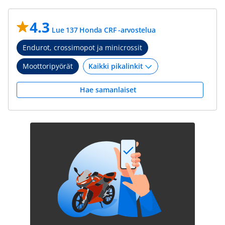
4.3
Lue 137 Honda CRF -arvostelua
Endurot, crossimopot ja minicrossit
Moottoripyörät
Hae samanlaiset