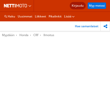
Kirjaudu
Myy motosi
Haku
Uusimmat
Liikkeet
Pikalinkit
Lisää
Hae samanlaiset
Myydään
Honda
CRF
Ilmoitus