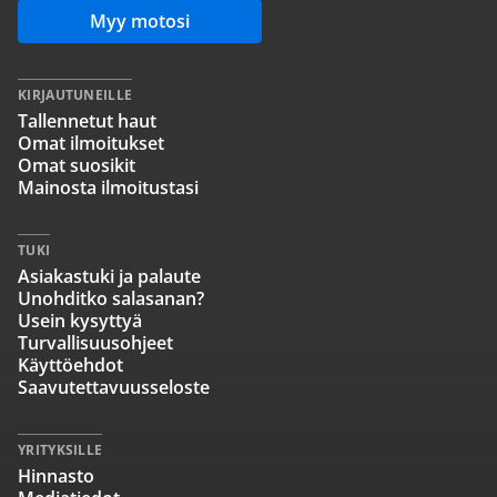
Myy motosi
KIRJAUTUNEILLE
Tallennetut haut
Omat ilmoitukset
Omat suosikit
Mainosta ilmoitustasi
TUKI
Asiakastuki ja palaute
Unohditko salasanan?
Usein kysyttyä
Turvallisuusohjeet
Käyttöehdot
Saavutettavuusseloste
YRITYKSILLE
Hinnasto