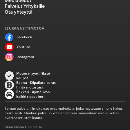
Mediatiedot
Palvelut Yrityksille
Ota yhteyttä
SEURAA NETTIMOTOA
Facebook
Youtube
Instagram
Moton myynti Fiksut
kaupat
Baana - Kilpailuta paras
hinta motostasi
Rekkari - Ajoneuvon
kaikki tiedot heti
Tämän palvelun ilmoitukset ovat mainoksia, jotka näytetään sinulle hakusi
mukaisesti. Muuhun palvelun kohdennettuun mainontaan voit vaikuttaa
evästeasetusten kautta.
Alma Media Finland Oy