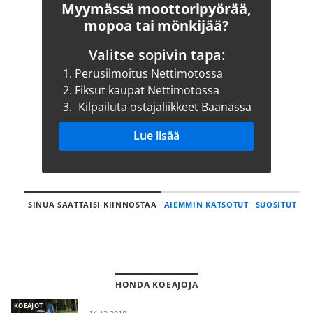
Myymässä moottoripyörää,
mopoa tai mönkijää?
Valitse sopivin tapa:
1.
Perusilmoitus Nettimotossa
2.
Fiksut kaupat Nettimotossa
3.
Kilpailuta ostajaliikkeet Baanassa
Lue lisää
SINUA SAATTAISI KIINNOSTAA
AIEMMIN KATSOTUT
SUOSITUT
HONDA KOEAJOJA
KOEAJOT