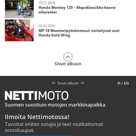
15.11.2018
Honda Monkey 125 – Mopoklassikko kasvoi
aikuiseksi
JUTUT
03.02.2018
MP 18 Moottoripyörämessut: esittelyssä uusi
Honda Gold Wing
Sivun alkuun
Sivun alkuun
FI
/
EN
Suomen suosituin motojen markkinapaikka
Ilmoita Nettimotossa!
Tavoitat eniten ostajia ja teet mutkattomat
motokaupat.