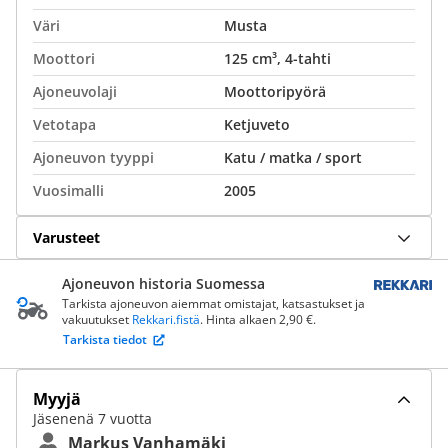
Väri
Musta
Moottori
125 cm³, 4-tahti
Ajoneuvolaji
Moottoripyörä
Vetotapa
Ketjuveto
Ajoneuvon tyyppi
Katu / matka / sport
Vuosimalli
2005
Varusteet
Ajoneuvon historia Suomessa
Tarkista ajoneuvon aiemmat omistajat, katsastukset ja
vakuutukset
Rekkari.fistä
. Hinta alkaen 2,90 €.
Tarkista tiedot
Myyjä
Jäsenenä 7 vuotta
Markus Vanhamäki