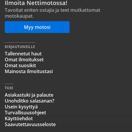
Ilmoita Nettimotossa!
Tavoitat eniten ostajia ja teet mutkattomat
motokaupat.
Myy motosi
KIRJAUTUNEILLE
Tallennetut haut
Omat ilmoitukset
Omat suosikit
Mainosta ilmoitustasi
TUKI
Asiakastuki ja palaute
Unohditko salasanan?
Usein kysyttyä
Turvallisuusohjeet
Käyttöehdot
Saavutettavuusseloste