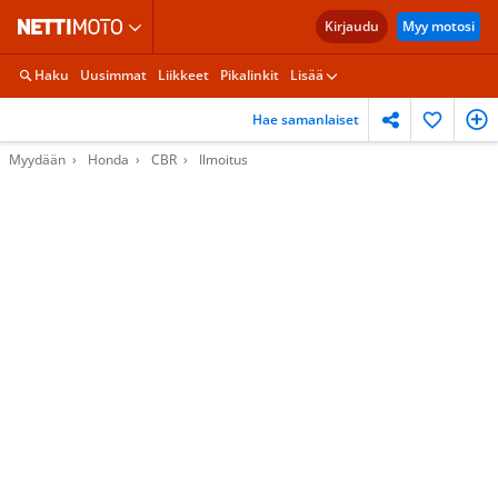
Kirjaudu
Myy motosi
Haku
Uusimmat
Liikkeet
Pikalinkit
Lisää
Hae samanlaiset
Myydään
Honda
CBR
Ilmoitus