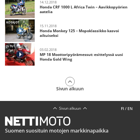
14.12.2018
Honda CRF 1000 L Africa Twin – Aavikkopyörien
aatelia
KOEAJOT
15.11.2018
Honda Monkey 125 – Mopoklassikko kasvoi
aikuiseksi
JUTUT
03.02.2018
MP 18 Moottoripyörämessut: esittelyssä uusi
Honda Gold Wing
Sivun alkuun
Sivun alkuun
FI
/
EN
Suomen suosituin motojen markkinapaikka