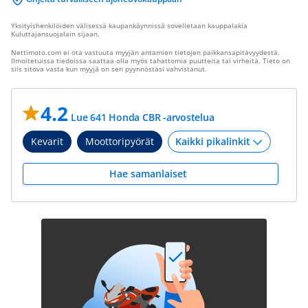
Yksityishenkilöiden välisessä kaupankäynnissä sovelletaan kauppalakia
Kuluttajansuojalain sijaan.
Nettimoto.com ei ota vastuuta myyjän antamien tietojen paikkansapitävyydestä.
Ilmoitetuissa tiedoissa saattaa olla myös tahattomia puutteita tai virheitä. Tieto on
siis sitova vasta kun myyjä on sen pyynnöstäsi vahvistanut.
4.2
Lue 641 Honda CBR -arvostelua
Kevarit
Moottoripyörät
Hae samanlaiset