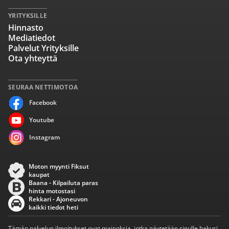
YRITYKSILLE
Hinnasto
Mediatiedot
Palvelut Yrityksille
Ota yhteyttä
SEURAA NETTIMOTOA
Facebook
Youtube
Instagram
Moton myynti Fiksut
kaupat
Baana - Kilpailuta paras
hinta motostasi
Rekkari - Ajoneuvon
kaikki tiedot heti
Tämän palvelun ilmoitukset ovat mainoksia, jotka näytetään sinulle hakusi