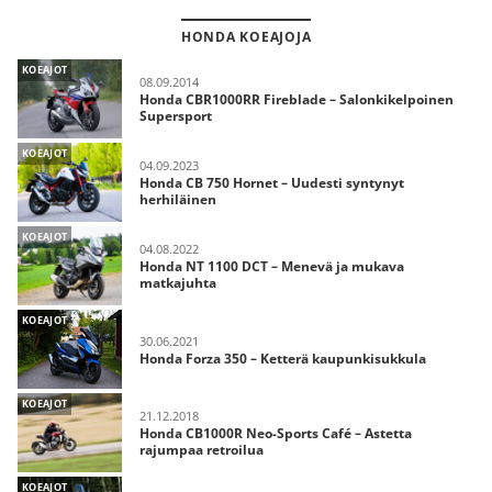
HONDA KOEAJOJA
KOEAJOT
08.09.2014
Honda CBR1000RR Fireblade – Salonkikelpoinen
Supersport
KOEAJOT
04.09.2023
Honda CB 750 Hornet – Uudesti syntynyt
herhiläinen
KOEAJOT
04.08.2022
Honda NT 1100 DCT – Menevä ja mukava
matkajuhta
KOEAJOT
30.06.2021
Honda Forza 350 – Ketterä kaupunkisukkula
KOEAJOT
21.12.2018
Honda CB1000R Neo-Sports Café – Astetta
rajumpaa retroilua
KOEAJOT