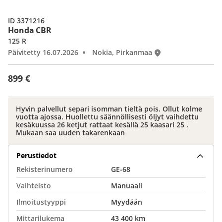
ID 3371216
Honda CBR
125 R
Päivitetty 16.07.2026
Nokia, Pirkanmaa
899 €
Hyvin palvellut separi isomman tieltä pois. Ollut kolme
vuotta ajossa. Huollettu säännöllisesti öljyt vaihdettu
kesäkuussa 26 ketjut rattaat kesällä 25 kaasari 25 .
Mukaan saa uuden takarenkaan
Perustiedot
Rekisterinumero
GE-68
Vaihteisto
Manuaali
Ilmoitustyyppi
Myydään
Mittarilukema
43 400 km