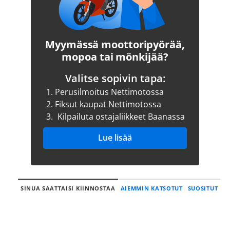
Myymässä moottoripyörää,
mopoa tai mönkijää?
Valitse sopivin tapa:
1.
Perusilmoitus Nettimotossa
2.
Fiksut kaupat Nettimotossa
3.
Kilpailuta ostajaliikkeet Baanassa
Lue lisää
SINUA SAATTAISI KIINNOSTAA
AIEMMIN KATSOTUT
SUOSITUT