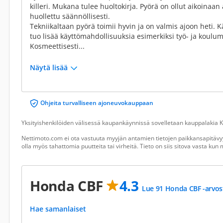
killeri. Mukana tulee huoltokirja. Pyörä on ollut aikoinaan
huollettu säännöllisesti.
Tekniikaltaan pyörä toimii hyvin ja on valmis ajoon heti. 
tuo lisää käyttömahdollisuuksia esimerkiksi työ- ja koulum
Kosmeettisesti...
Näytä lisää
Ohjeita turvalliseen ajoneuvokauppaan
Yksityishenkilöiden välisessä kaupankäynnissä sovelletaan kauppalakia Ku
Nettimoto.com ei ota vastuuta myyjän antamien tietojen paikkansapitävyy
olla myös tahattomia puutteita tai virheitä. Tieto on siis sitova vasta ku
Honda CBF
4.3
Lue 91 Honda CBF -arvos
Hae samanlaiset