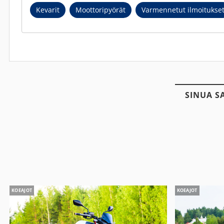
Kevarit
Moottoripyörät
Varmennetut ilmoitukse
SINUA S
KOEAJOT
KOEAJOT