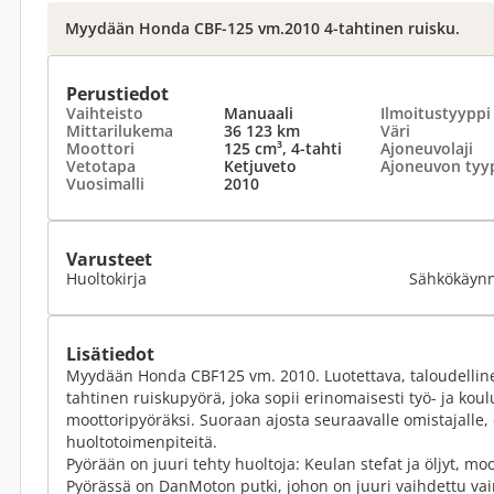
Myydään Honda CBF-125 vm.2010 4-tahtinen ruisku.
Perustiedot
Vaihteisto
Manuaali
Ilmoitustyyppi
Mittarilukema
36 123 km
Väri
Moottori
125 cm³, 4-tahti
Ajoneuvolaji
Vetotapa
Ketjuveto
Ajoneuvon tyy
Vuosimalli
2010
Varusteet
Huoltokirja
Sähkökäynn
Lisätiedot
Myydään Honda CBF125 vm. 2010. Luotettava, taloudelline
tahtinen ruiskupyörä, joka sopii erinomaisesti työ- ja ko
moottoripyöräksi. Suoraan ajosta seuraavalle omistajalle, 
huoltotoimenpiteitä.
Pyörään on juuri tehty huoltoja: Keulan stefat ja öljyt, moot
Pyörässä on DanMoton putki, johon on juuri vaihdettu vaim