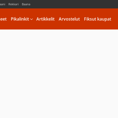
aani
Rekkari
Baana
keet
Pikalinkit
Artikkelit
Arvostelut
Fiksut kaupat