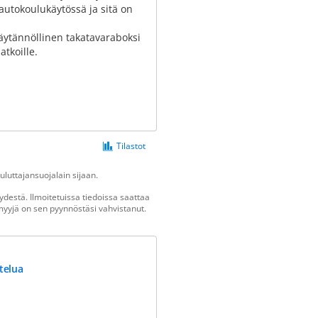
 autokoulukäytössä ja sitä on
Käytännöllinen takatavaraboksi
atkoille.
Tilastot
luttajansuojalain sijaan.
destä. Ilmoitetuissa tiedoissa saattaa
n myyjä on sen pyynnöstäsi vahvistanut.
telua