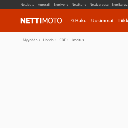
Nettiauto
Autotalli
Nettivene
Nettikone
Nettivaraosa
Nettikarav
Haku
Uusimmat
Liik
Myydään
Honda
CBF
Ilmoitus