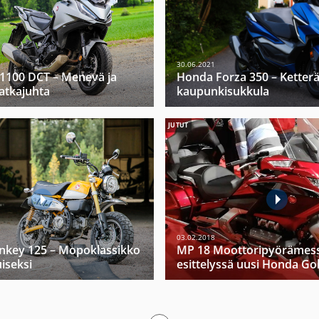
30.06.2021
1100 DCT – Menevä ja
Honda Forza 350 – Ketter
tkajuhta
kaupunkisukkula
JUTUT
03.02.2018
key 125 – Mopoklassikko
MP 18 Moottoripyörämess
iseksi
esittelyssä uusi Honda Go