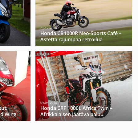
21.12.2018
ä
Honda CB1000R Neo-Sports Café –
Astetta rajumpaa retroilua
KOEAJOT
04.04.2016
ut:
Honda CRF 1000L Africa Twin –
ld Wing
Afrikkalaisen jäätävä paluu