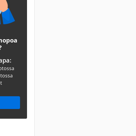
 mopoa
?
apa:
otossa
otossa
et