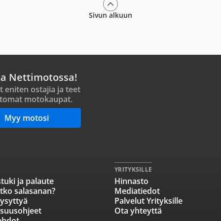
Sivun alkuun
ta Nettimotossa!
t eniten ostajia ja teet
tomat motokaupat.
Myy motosi
YRITYKSILLE
tuki ja palaute
Hinnasto
tko salasanan?
Mediatiedot
ysyttyä
Palvelut Yrityksille
isuusohjeet
Ota yhteyttä
ehdot