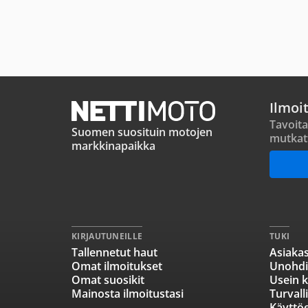
Ilmoi
Tavoita
Suomen suosituin motojen
mutkat
markkinapaikka
KIRJAUTUNEILLE
TUKI
Tallennetut haut
Asiakas
Omat ilmoitukset
Unohdi
Omat suosikit
Usein k
Mainosta ilmoitustasi
Turvall
Käyttö