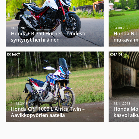
04.09.2023
04.08.2022
Honda CB 750 Hornet – Uudesti
Honda NT 
syntynyt herhiläinen
mukava ma
KOEAJOT
KOEAJOT
14.12.2018
15.11.2018
Honda CRF 1000 L Africa Twin –
Honda Mon
Aavikkopyörien aatelia
kasvoi aiku