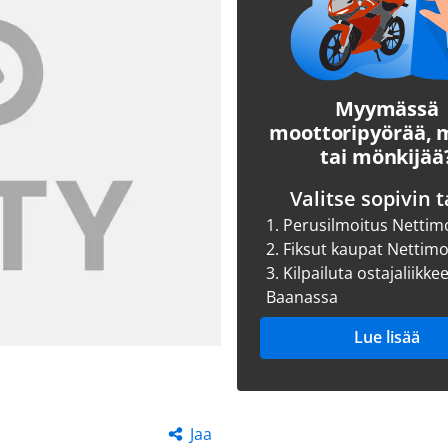
Myymässä
moottoripyörää,
tai mönkijää
Valitse sopivin t
1.
Perusilmoitus Nettim
2.
Fiksut kaupat Nettim
3.
Kilpailuta ostajaliikke
Baanassa
Lue lisää
Jaa