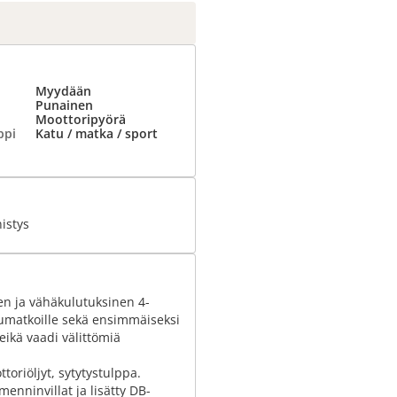
Myydään
Punainen
Moottoripyörä
ppi
Katu / matka / sport
istys
n ja vähäkulutuksinen 4-
ulumatkoille sekä ensimmäiseksi
eikä vaadi välittömiä
toriöljyt, sytytystulppa.
enninvillat ja lisätty DB-