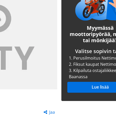
Myymässä
moottoripyörää,
tai mönkijää
Valitse sopivin t
1.
Perusilmoitus Nettim
2.
Fiksut kaupat Nettim
3.
Kilpailuta ostajaliikke
Baanassa
Lue lisää
Jaa