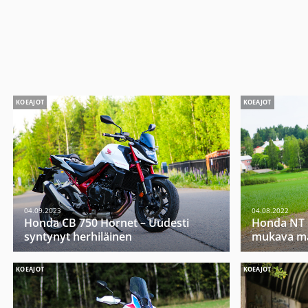
KOEAJOT
KOEAJOT
04.09.2023
04.08.2022
Honda CB 750 Hornet – Uudesti
Honda NT 
syntynyt herhiläinen
mukava ma
KOEAJOT
KOEAJOT