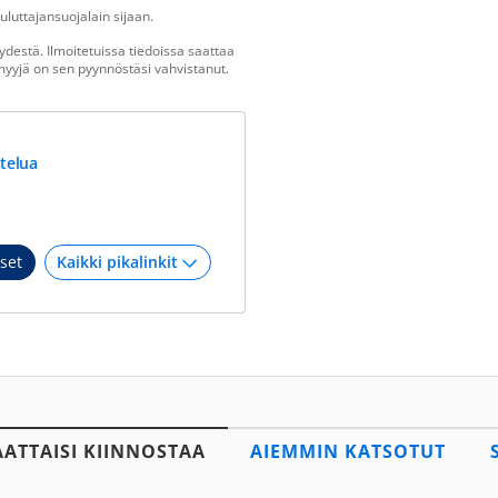
luttajansuojalain sijaan.
destä. Ilmoitetuissa tiedoissa saattaa
n myyjä on sen pyynnöstäsi vahvistanut.
telua
set
AATTAISI KIINNOSTAA
AIEMMIN KATSOTUT