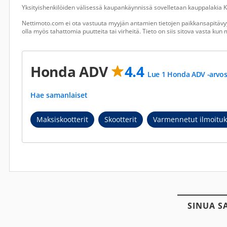
Yksityishenkilöiden välisessä kaupankäynnissä sovelletaan kauppalakia Ku
Nettimoto.com ei ota vastuuta myyjän antamien tietojen paikkansapitävyy
olla myös tahattomia puutteita tai virheitä. Tieto on siis sitova vasta ku
Honda ADV
4.4
Lue 1 Honda ADV -arvos
Hae samanlaiset
Maksiskootterit
Skootterit
Varmennetut ilmoituk
SINUA S