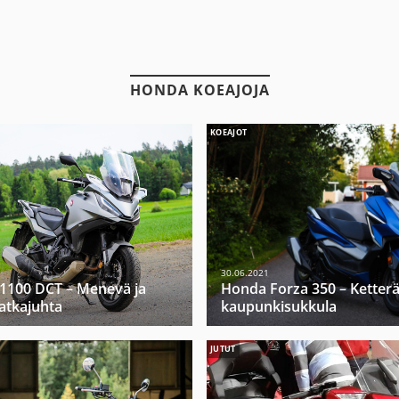
HONDA KOEAJOJA
KOEAJOT
30.06.2021
1100 DCT – Menevä ja
Honda Forza 350 – Ketter
tkajuhta
kaupunkisukkula
JUTUT