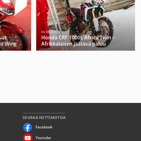
04.04.2016
ut:
Honda CRF 1000L Africa Twin –
ld Wing
Afrikkalaisen jäätävä paluu
SEURAA NETTIMOTOA
Facebook
Youtube