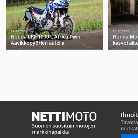
14.12.2018
15.11.2018
Honda CRF 1000 L Africa Twin –
Honda Mon
Aavikkopyörien aatelia
kasvoi aiku
Ilmoi
Tavoita
Suomen suosituin motojen
mutkat
markkinapaikka