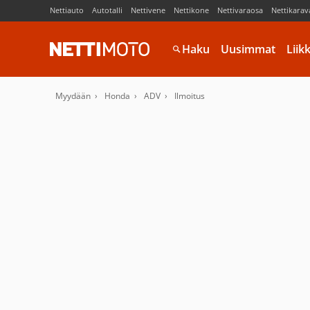
Nettiauto
Autotalli
Nettivene
Nettikone
Nettivaraosa
Nettikarav
Haku
Uusimmat
Liik
Myydään
Honda
ADV
Ilmoitus