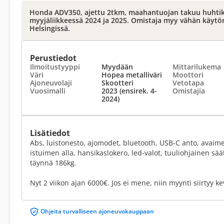
Honda ADV350, ajettu 2tkm, maahantuojan takuu huhtik
myyjäliikkeessä 2024 ja 2025. Omistaja myy vähän käytön 
Helsingissä.
Perustiedot
Ilmoitustyyppi
Myydään
Mittarilukema
Väri
Hopea metalliväri
Moottori
Ajoneuvolaji
Skootteri
Vetotapa
Vuosimalli
2023 (ensirek. 4-
Omistajia
2024)
Lisätiedot
Abs, luistonesto, ajomodet, bluetooth, USB-C anto, avaimet
istuimen alla, hansikaslokero, led-valot, tuuliohjainen s
täynnä 186kg.
Nyt 2 viikon ajan 6000€. Jos ei mene, niin myynti siirtyy k
Ohjeita turvalliseen ajoneuvokauppaan