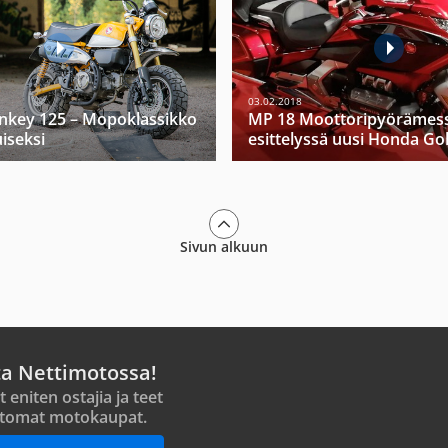
03.02.2018
key 125 – Mopoklassikko
MP 18 Moottoripyörämess
iseksi
esittelyssä uusi Honda Go
Sivun alkuun
ta Nettimotossa!
t eniten ostajia ja teet
tomat motokaupat.