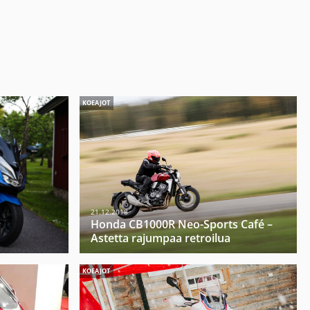
KOEAJOT
21.12.2018
ä
Honda CB1000R Neo-Sports Café –
Astetta rajumpaa retroilua
KOEAJOT