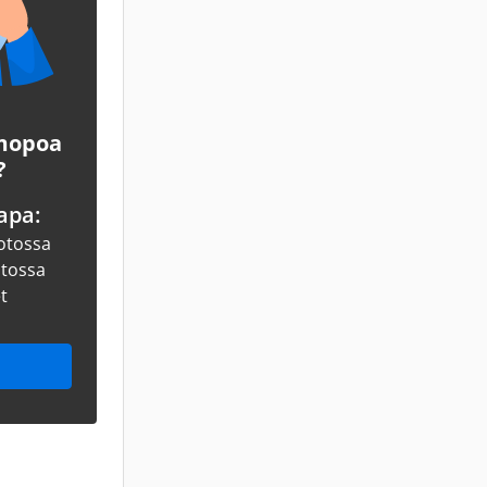
 mopoa
?
apa:
otossa
otossa
et