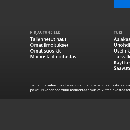
KIRJAUTUNEILLE
TUKI
Tallennetut haut
Asiakas
Omat ilmoitukset
Unohdi
Omat suosikit
Usein k
Mainosta ilmoitustasi
Turvall
Käyttö
Saavut
Tämän palvelun ilmoitukset ovat mainoksia, jotka näytetään s
palvelun kohdennettuun mainontaan voit vaikuttaa evästeaset