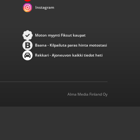
Instagram
Moton myynti Fiksut kaupat
Baana - Kilpailuta paras hinta motostasi
Rekkari - Ajoneuvon kaikki tiedot heti
Alma Media Finland Oy