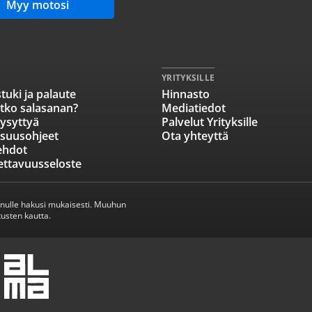
Myy motosi
YRITYKSILLE
tuki ja palaute
Hinnasto
tko salasanan?
Mediatiedot
ysyttyä
Palvelut Yrityksille
isuusohjeet
Ota yhteyttä
ehdot
ettavuusseloste
inulle hakusi mukaisesti. Muuhun
usten kautta.