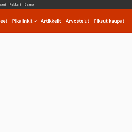
aani
Rekkari
Baana
keet
Pikalinkit
Artikkelit
Arvostelut
Fiksut kaupat