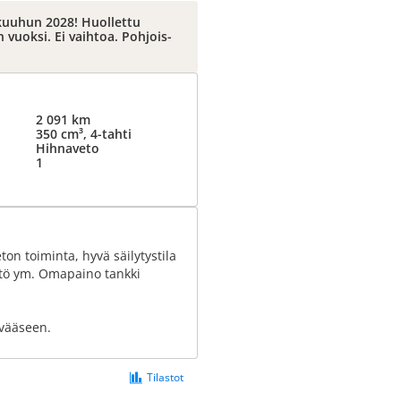
uuhun 2028! Huollettu
vuoksi. Ei vaihtoa. Pohjois-
2 091 km
350 cm³, 4-tahti
Hihnaveto
1
on toiminta, hyvä säilytystila
äätö ym. Omapaino tankki
evääseen.
Tilastot