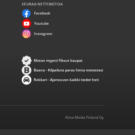
SEURAA NETTIMOTOA
Facebook
Youtube
Instagram
Moton myynti Fiksut kaupat
Baana - Kilpailuta paras hinta motostasi
Rekkari - Ajoneuvon kaikki tiedot heti
Alma Media Finland Oy