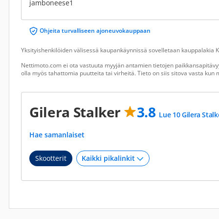
jamboneese1
Ohjeita turvalliseen ajoneuvokauppaan
Yksityishenkilöiden välisessä kaupankäynnissä sovelletaan kauppalakia Ku
Nettimoto.com ei ota vastuuta myyjän antamien tietojen paikkansapitävyy
olla myös tahattomia puutteita tai virheitä. Tieto on siis sitova vasta ku
Gilera Stalker
3.8
Lue 10 Gilera Stalk
Hae samanlaiset
Skootterit