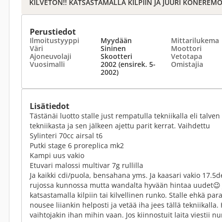
KILVETÖN!! KATSASTAMALLA KILPIIN JA JUURI KONEREM
Perustiedot
Ilmoitustyyppi
Myydään
Mittarilukema
Väri
Sininen
Moottori
Ajoneuvolaji
Skootteri
Vetotapa
Vuosimalli
2002 (ensirek. 5-
Omistajia
2002)
Lisätiedot
Tästänäi luotto stalle just rempatulla tekniikalla eli talven
tekniikasta ja sen jälkeen ajettu parit kerrat. Vaihdettu
Sylinteri 70cc airsal t6
Putki stage 6 proreplica mk2
Kampi uus vakio
Etuvari malossi multivar 7g rullilla
Ja kaikki cdi/puola, bensahana yms. Ja kaasari vakio 17.5d
rujossa kunnossa mutta wandalta hyvään hintaa uudet😉 Ja 
katsastamalla kilpiin tai kilvellinen runko. Stalle ehkä par
nousee liiankin helposti ja vetää iha jees tällä tekniikalla.
vaihtojakin ihan mihin vaan. Jos kiinnostuit laita viestii