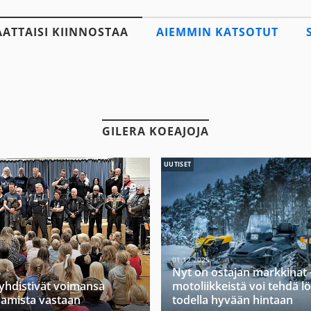
AATTAISI KIINNOSTAA
AIEMMIN KATSOTUT
GILERA KOEAJOJA
UUTISET
01.12.2025
Nyt on ostajan markkinat 
 yhdistivät voimansa
motoliikkeistä voi tehdä l
amista vastaan
todella hyvään hintaan