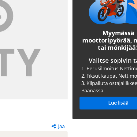
Myymässä
moottoripyörää,
tai mönkijää
Valitse sopivin t
1.
Perusilmoitus Nettim
2.
Fiksut kaupat Nettim
3.
Kilpailuta ostajaliikke
Baanassa
Lue lisää
Jaa