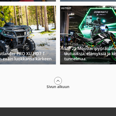
UUTISET
22.05.2025
MP 25 Moottoripyörämess
tlander PRO XU HD7 T
Uutuuksia, elämyksiä ja k
n eväin luokkansa kärkeen
tunnelmaa.
Sivun alkuun