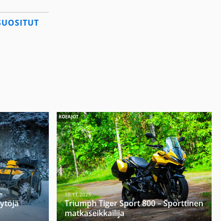
SUOSITUT
KOEAJOT
–
10.11.2025
öytöjä
Triumph Tiger Sport 800 – Sporttinen
matkaseikkailija