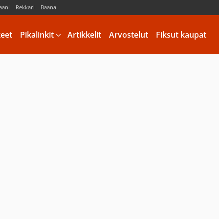
aani
Rekkari
Baana
keet
Pikalinkit
Artikkelit
Arvostelut
Fiksut kaupat