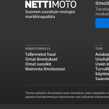
Ilmoi
Tavoita
Suomen suosituin motojen
mutkat
markkinapaikka
KIRJAUTUNEILLE
TUKI
Tallennetut haut
Asiakas
Omat ilmoitukset
Unohdi
Omat suosikit
Usein k
Mainosta ilmoitustasi
Turvall
Käyttö
Saavut
Tämän palvelun ilmoitukset ovat mainoksia, jotka näytetään s
palvelun kohdennettuun mainontaan voit vaikuttaa evästeaset