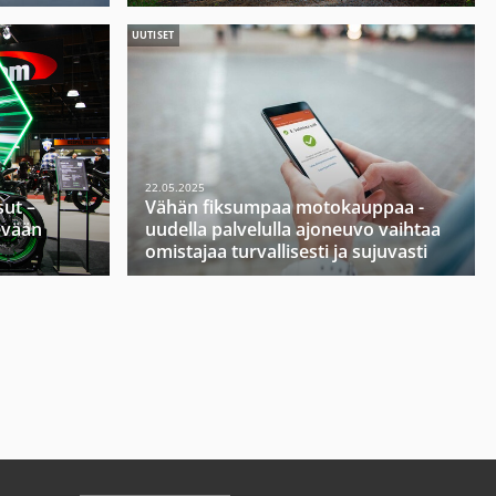
UUTISET
22.05.2025
ut –
Vähän fiksumpaa motokauppaa -
evään
uudella palvelulla ajoneuvo vaihtaa
omistajaa turvallisesti ja sujuvasti