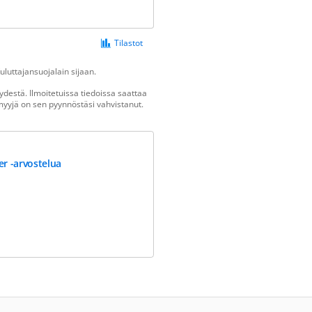
Tilastot
luttajansuojalain sijaan.
destä. Ilmoitetuissa tiedoissa saattaa
n myyjä on sen pyynnöstäsi vahvistanut.
er -arvostelua