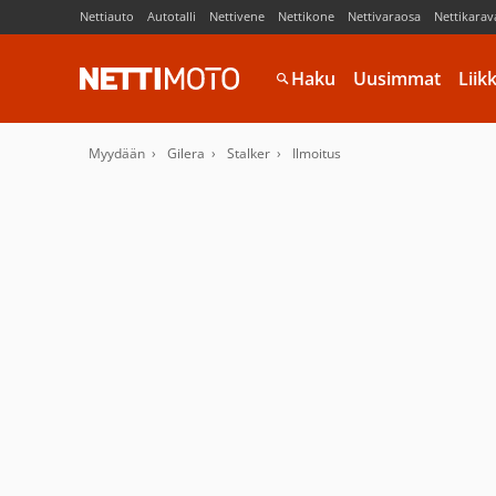
Nettiauto
Autotalli
Nettivene
Nettikone
Nettivaraosa
Nettikarav
Haku
Uusimmat
Liik
Myydään
Gilera
Stalker
Ilmoitus