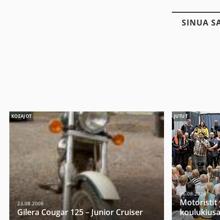
SINUA S
KOEAJOT
JUTUT
06.08.2026
Motoristit
23.08.2008
Gilera Cougar 125 – Junior Cruiser
koulukiusa