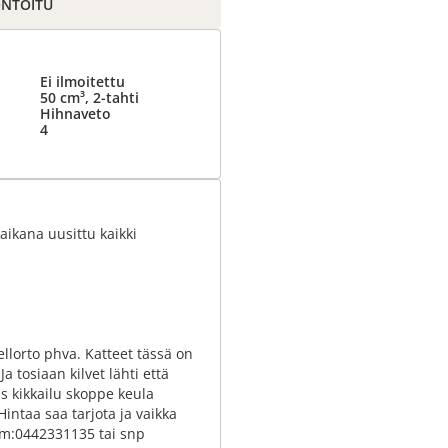
ONTOITU
Ei ilmoitettu
50 cm³, 2-tahti
Hihnaveto
4
 aikana uusittu kaikki
ellorto phva. Katteet tässä on
tosiaan kilvet lähti että
as kikkailu skoppe keula
 Hintaa saa tarjota ja vaikka
 num:0442331135 tai snp