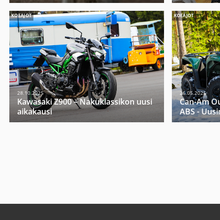
KOEAJOT
KOEAJOT
28.10.2025
26.05.2025
Kawasaki Z900 – Nakuklassikon uusi
Can-Am Ou
aikakausi
ABS - Uusi