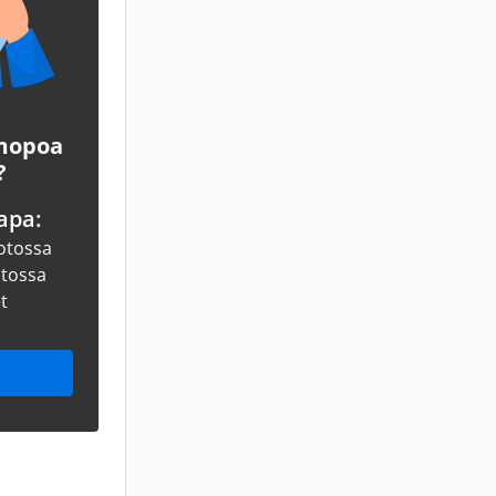
 mopoa
?
apa:
otossa
otossa
et