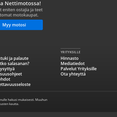
ta Nettimotossa!
t eniten ostajia ja teet
tomat motokaupat.
Myy motosi
YRITYKSILLE
tuki ja palaute
Hinnasto
tko salasanan?
Mediatiedot
ysyttyä
Palvelut Yrityksille
isuusohjeet
Ota yhteyttä
ehdot
ettavuusseloste
inulle hakusi mukaisesti. Muuhun
usten kautta.