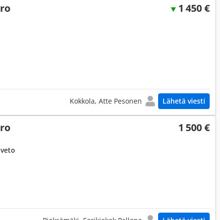
ero
1 450 €
Kokkola, Atte Pesonen
Lähetä viesti
ero
1 500 €
uveto