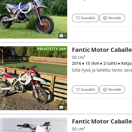
Suosikki
Vertaile
5
Fantic Motor Caball
PÄIVITETTY 24H
50 cm³
2016
● 15 tkm
● 2-tahti
● Ketj
Siitä hyvä ja laiteltu fantic ser
Suosikki
Vertaile
7
Fantic Motor Caball
50 cm³