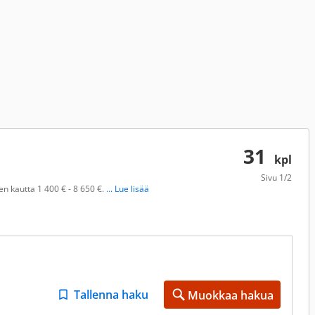
31
kpl
Sivu
1/2
en kautta 1 400 € - 8 650 €.
... Lue lisää
Tallenna haku
Muokkaa hakua