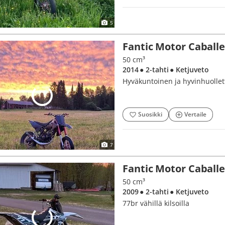
5
Fantic Motor Caball
50 cm³
2014
● 2-tahti
● Ketjuveto
Hyväkuntoinen ja hyvinhuollett
Suosikki
Vertaile
7
Fantic Motor Caball
50 cm³
2009
● 2-tahti
● Ketjuveto
77br vähillä kilsoilla