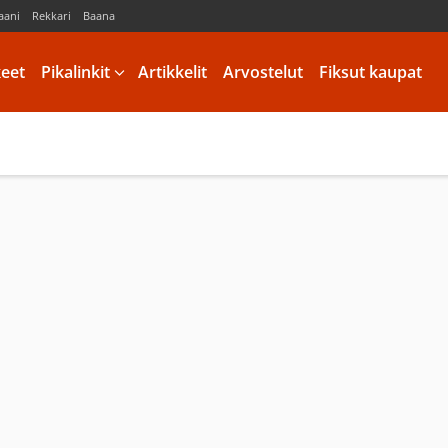
aani
Rekkari
Baana
keet
Pikalinkit
Artikkelit
Arvostelut
Fiksut kaupat