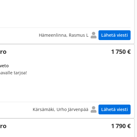
Hämeenlinna, Rasmus L
Lähetä viesti
ero
1 750 €
uveto
aavalle tarjoa!
Kärsämäki, Urho Järvenpää
Lähetä viesti
ero
1 790 €