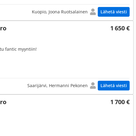
Kuopio, Joona Ruotsalainen
Lähetä viesti
ero
1 650 €
u fantic myyntiin!
Saarijärvi, Hermanni Pekonen
Lähetä viesti
ero
1 700 €