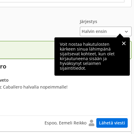
Järjestys
Voit nostaa hakutulosten
kärkeen sinua lähimpänä
sijaitsevat kohteet, kun olet
kirjautuneena sisään ja
hyväksynyt selaimen
ero
1 400 €
sijaintitiedot.
uveto
c Caballero halvalla nopeimmalle!
Espoo, Eemeli Reikko
Lähetä viesti