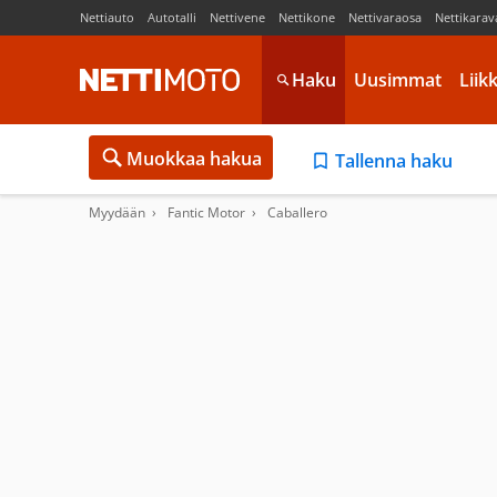
Nettiauto
Autotalli
Nettivene
Nettikone
Nettivaraosa
Nettikarav
Haku
Uusimmat
Liik
Muokkaa hakua
Tallenna haku
Myydään
Fantic Motor
Caballero