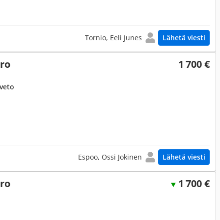
Tornio, Eeli Junes
Lähetä viesti
ero
1 700 €
uveto
Espoo, Ossi Jokinen
Lähetä viesti
ero
1 700 €