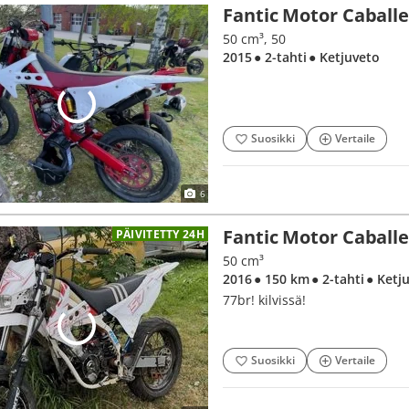
Fantic Motor Caball
50 cm³, 50
2015
● 2-tahti
● Ketjuveto
Suosikki
Vertaile
6
Fantic Motor Caball
PÄIVITETTY 24H
50 cm³
2016
● 150 km
● 2-tahti
● Ketj
77br! kilvissä!
Suosikki
Vertaile