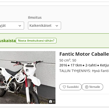
Ilmoitus
yjät
uskaista
Nosta ilmoituksesi tähän?
Fantic Motor Caball
50 cm³, 50
2016
● 17 tkm
● 2-tahti
● Ketj
TALLIN TYHJENNYS: Hyvä Fanti
Suosikki
Vertaile
6