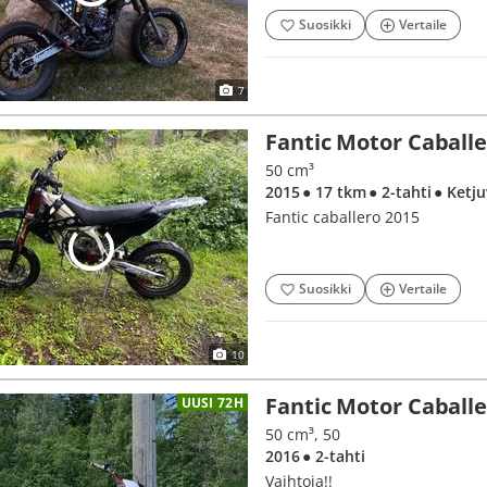
Suosikki
Vertaile
7
Fantic Motor Caball
50 cm³
2015
● 17 tkm
● 2-tahti
● Ketj
Fantic caballero 2015
Suosikki
Vertaile
10
Fantic Motor Caball
UUSI 72H
50 cm³, 50
2016
● 2-tahti
Vaihtoja!!