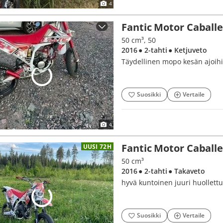
4
Fantic Motor Caball
50 cm³, 50
2016
● 2-tahti
● Ketjuveto
Täydellinen mopo kesän ajoihi
Suosikki
Vertaile
4
Fantic Motor Caball
UUSI 72H
50 cm³
2016
● 2-tahti
● Takaveto
hyvä kuntoinen juuri huollett
Suosikki
Vertaile