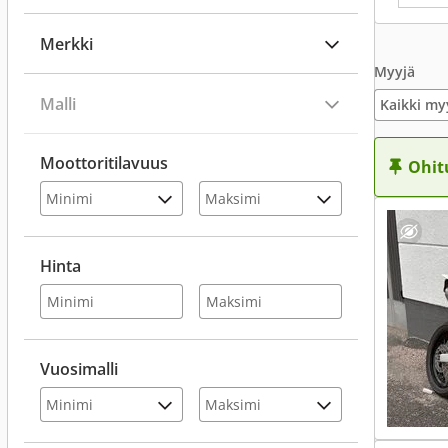
Merkki
Myyjä
Malli
Kaikki my
Moottoritilavuus
Ohit
Hinta
Vuosimalli