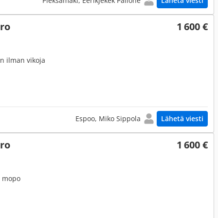
Pieksämäki, Eerikjekek Pallone
Lähetä viesti
ero
1 600 €
n ilman vikoja
Espoo, Miko Sippola
Lähetä viesti
ero
1 600 €
u mopo