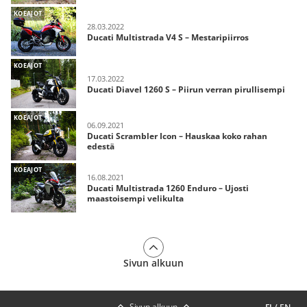
KOEAJOT
28.03.2022
Ducati Multistrada V4 S – Mestaripiirros
KOEAJOT
17.03.2022
Ducati Diavel 1260 S – Piirun verran pirullisempi
KOEAJOT
06.09.2021
Ducati Scrambler Icon – Hauskaa koko rahan
edestä
KOEAJOT
16.08.2021
Ducati Multistrada 1260 Enduro – Ujosti
maastoisempi velikulta
Sivun alkuun
Sivun alkuun