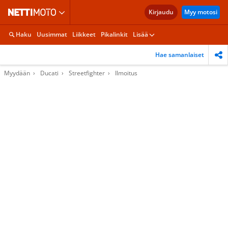
Kirjaudu
Myy motosi
Haku
Uusimmat
Liikkeet
Pikalinkit
Lisää
Hae samanlaiset
Myydään
Ducati
Streetfighter
Ilmoitus