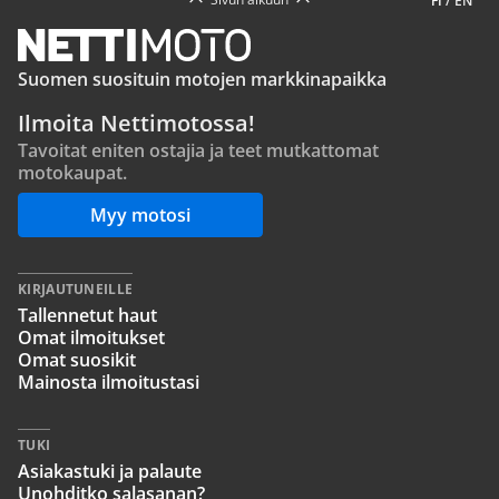
FI
/
EN
Suomen suosituin motojen markkinapaikka
Ilmoita Nettimotossa!
Tavoitat eniten ostajia ja teet mutkattomat
motokaupat.
Myy motosi
KIRJAUTUNEILLE
Tallennetut haut
Omat ilmoitukset
Omat suosikit
Mainosta ilmoitustasi
TUKI
Asiakastuki ja palaute
Unohditko salasanan?