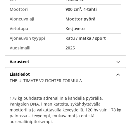
Moottori
900 cm³, 4-tahti
Ajoneuvolaji
Moottoripyörä
Vetotapa
Ketjuveto
Ajoneuvon tyyppi
Katu / matka / sport
Vuosimalli
2025
Varusteet
Lisätiedot
THE ULTIMATE V2 FIGHTER FORMULA
178 kg puhdasta adrenaliinia kahdella pyörällä.
Panigalen DNA, ilman katteita, sykähdyttävällä
moottorilla ja vaikuttavalla keveydellä. 120 hv vain 178 kg
painossa – kevyempi, mukavampi ja entistä
adrenaliinipitoisempi.