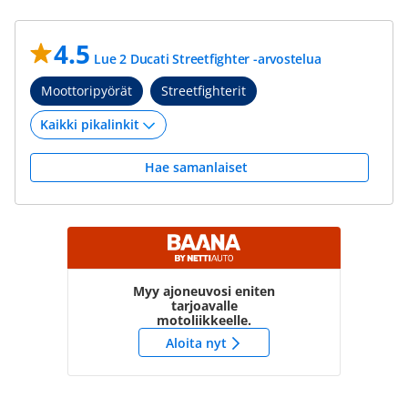
4.5
Lue 2 Ducati Streetfighter -arvostelua
Moottoripyörät
Streetfighterit
Hae samanlaiset
Myy ajoneuvosi eniten
tarjoavalle
motoliikkeelle.
Aloita nyt