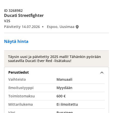
ID 3268982
Ducati Streetfighter
V2S
Päivitetty 14.07.2026
Espoo, Uusimaa
Näytä hinta
Täysin uusi ja päivitetty 2025 malli! Tähänkin pyörään
saatavilla Ducati Ever Red -lisätakuu!
Perustiedot
Vaihteisto
Manuaali
Ilmoitustyyppi
Myydään
Toimistomaksu
600 €
Mittarilukema
Ei ilmoitettu
Väri
Punainen