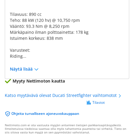
Tilavuus: 890 cc
Teho: 88 kW (120 hv) @ 10,750 rpm
Vääntö: 93.3 Nm @ 8,250 rpm
Märkäpaino ilman polttoainetta: 178 kg
Istuimen korkeus: 838 mm
Varusteet:
Riding...
Näytä lisää
Myyty Nettimoton kautta
Katso myytävävä olevat Ducati Streetfighter vaihtomotot
Tilastot
Ohjeita turvalliseen ajoneuvokauppaan
Nettimoto.com ei ota vastuuta myyjän antamien tietojen paikkansapitävyydestä.
Ilmoitetuissa tiedoissa saattaa olla myös tahattomia puutteita tai virheitä. Tieto on
siis sitova vasta kun myyjä on sen pyynnöstäsi vahvistanut.