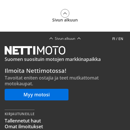
Sivun alkuun
Sivun alkuun
FI
/
EN
Suomen suosituin motojen markkinapaikka
Ilmoita Nettimotossa!
Tavoitat eniten ostajia ja teet mutkattomat
motokaupat.
Myy motosi
KIRJAUTUNEILLE
Tallennetut haut
Omat ilmoitukset