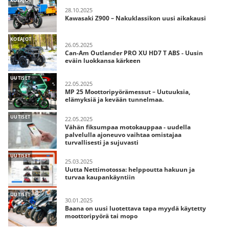
KOEAJOT
28.10.2025
Kawasaki Z900 – Nakuklassikon uusi aikakausi
KOEAJOT
26.05.2025
Can-Am Outlander PRO XU HD7 T ABS - Uusin
eväin luokkansa kärkeen
UUTISET
22.05.2025
MP 25 Moottoripyörämessut – Uutuuksia,
elämyksiä ja kevään tunnelmaa.
UUTISET
22.05.2025
Vähän fiksumpaa motokauppaa - uudella
palvelulla ajoneuvo vaihtaa omistajaa
turvallisesti ja sujuvasti
UUTISET
25.03.2025
Uutta Nettimotossa: helppoutta hakuun ja
turvaa kaupankäyntiin
UUTISET
30.01.2025
Baana on uusi luotettava tapa myydä käytetty
moottoripyörä tai mopo