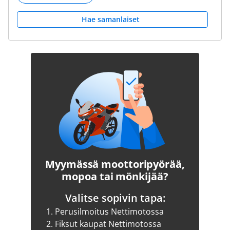
Hae samanlaiset
Myymässä moottoripyörää,
mopoa tai mönkijää?
Valitse sopivin tapa:
1.
Perusilmoitus Nettimotossa
2.
Fiksut kaupat Nettimotossa