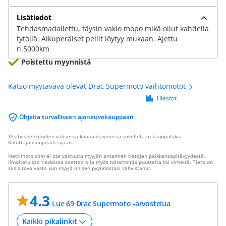
Lisätiedot
Tehdasmadallettu, täysin vakio mopo mikä ollut kahdella
tytöllä. Alkuperäiset peilit löytyy mukaan. Ajettu
n.5000km
Poistettu myynnistä
Katso myytävävä olevat Drac Supermoto vaihtomotot
Tilastot
Ohjeita turvalliseen ajoneuvokauppaan
Yksityishenkilöiden välisessä kaupankäynnissä sovelletaan kauppalakia
Kuluttajansuojalain sijaan.
Nettimoto.com ei ota vastuuta myyjän antamien tietojen paikkansapitävyydestä.
Ilmoitetuissa tiedoissa saattaa olla myös tahattomia puutteita tai virheitä. Tieto on
siis sitova vasta kun myyjä on sen pyynnöstäsi vahvistanut.
4.3
Lue 69 Drac Supermoto -arvostelua