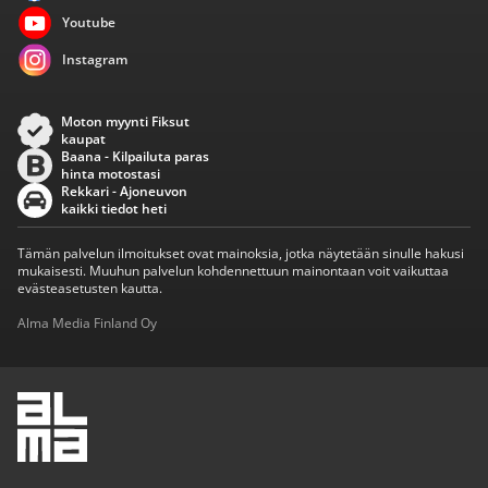
Youtube
Instagram
Moton myynti Fiksut
kaupat
Baana - Kilpailuta paras
hinta motostasi
Rekkari - Ajoneuvon
kaikki tiedot heti
Tämän palvelun ilmoitukset ovat mainoksia, jotka näytetään sinulle hakusi
mukaisesti. Muuhun palvelun kohdennettuun mainontaan voit vaikuttaa
evästeasetusten kautta.
Alma Media Finland Oy