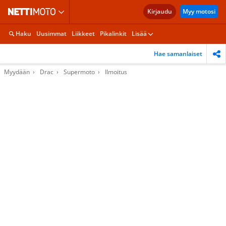
Kirjaudu
Myy motosi
Haku
Uusimmat
Liikkeet
Pikalinkit
Lisää
Hae samanlaiset
Myydään
Drac
Supermoto
Ilmoitus