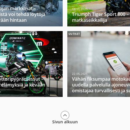
ajan markkinat –
10.11.2025
stä voi tehdä löytöjä
Triumph Tiger Sport 800 –
vään hintaan
matkaseikkailija
UUTISET
22.05.2025
ttoripyörämessut –
Vähän fiksumpaa motokau
 elämyksiä ja kevään
uudella palvelulla ajoneuv
.
omistajaa turvallisesti ja s
Sivun alkuun