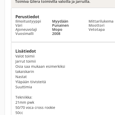
Toimiva Gilera toimivilla valoilla ja jarruilla.
Perustiedot
Ilmoitustyyppi
Myydään
Mittarilukema
Väri
Punainen
Moottori
Ajoneuvolaji
Mopo
Vetotapa
Vuosimalli
2008
Lisätiedot
Valot toimii
Jarrut toimii
Osia saa mukaan esimerkiksi
takaiskarin
Nastat
Yläpään tiivisteitä
Suuttimia
Tekniikka:
21mm pwk
50/70 voca cross rookie
50cc