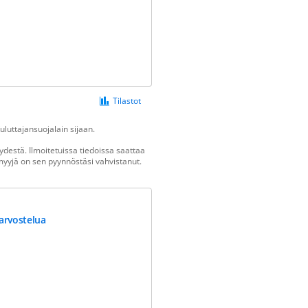
Tilastot
luttajansuojalain sijaan.
destä. Ilmoitetuissa tiedoissa saattaa
n myyjä on sen pyynnöstäsi vahvistanut.
arvostelua