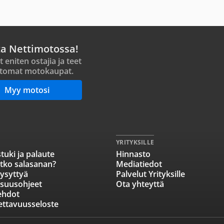
ta Nettimotossa!
t eniten ostajia ja teet
tomat motokaupat.
Myy motosi
YRITYKSILLE
tuki ja palaute
Hinnasto
tko salasanan?
Mediatiedot
ysyttyä
Palvelut Yrityksille
isuusohjeet
Ota yhteyttä
ehdot
ettavuusseloste