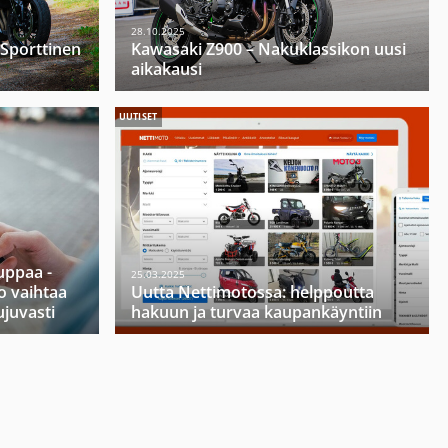
28.10.2025
 Sporttinen
Kawasaki Z900 – Nakuklassikon uusi
aikakausi
UUTISET
ppaa -
25.03.2025
o vaihtaa
Uutta Nettimotossa: helppoutta
ujuvasti
hakuun ja turvaa kaupankäyntiin