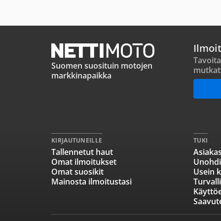
Ilmoi
Tavoita
Suomen suosituin motojen
mutkat
markkinapaikka
KIRJAUTUNEILLE
TUKI
Tallennetut haut
Asiakas
Omat ilmoitukset
Unohdi
Omat suosikit
Usein k
Mainosta ilmoitustasi
Turvall
Käyttö
Saavut