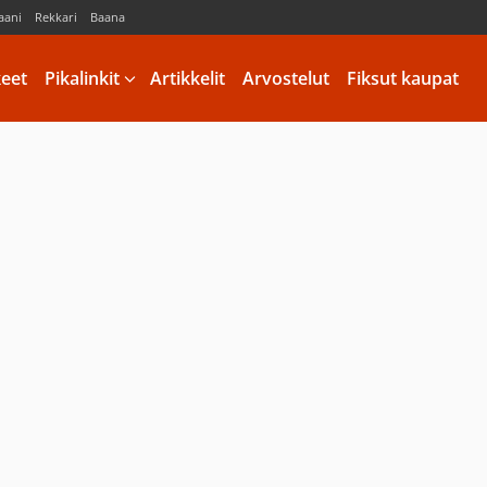
aani
Rekkari
Baana
keet
Pikalinkit
Artikkelit
Arvostelut
Fiksut kaupat