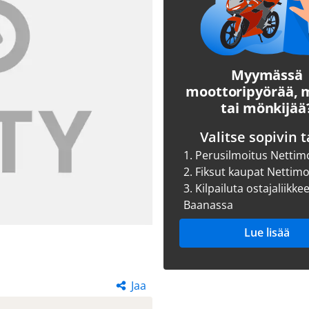
Myymässä
moottoripyörää,
tai mönkijää
Valitse sopivin t
1.
Perusilmoitus Nettim
2.
Fiksut kaupat Nettim
3.
Kilpailuta ostajaliikke
Baanassa
Lue lisää
Jaa