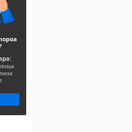
 mopoa
?
apa:
otossa
otossa
et