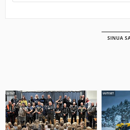
SINUA S
JUTUT
UUTISET