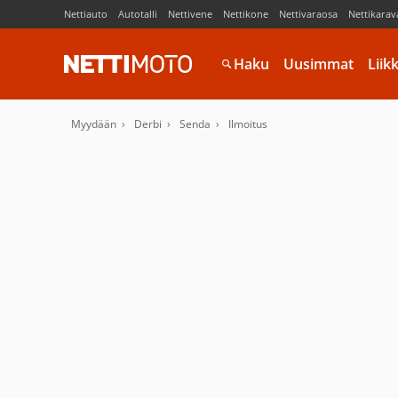
Nettiauto
Autotalli
Nettivene
Nettikone
Nettivaraosa
Nettikarav
Haku
Uusimmat
Liik
Myydään
Derbi
Senda
Ilmoitus