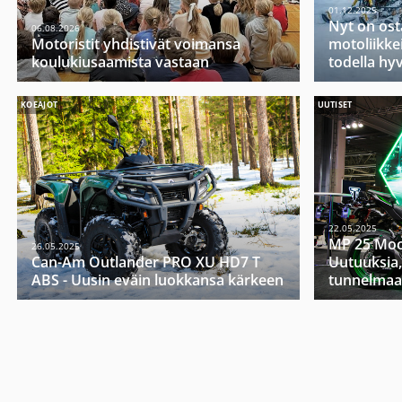
01.12.2025
Nyt on ost
06.08.2026
Motoristit yhdistivät voimansa
motoliikkei
koulukiusaamista vastaan
todella hy
KOEAJOT
UUTISET
22.05.2025
MP 25 Moo
26.05.2025
Can-Am Outlander PRO XU HD7 T
Uutuuksia,
ABS - Uusin eväin luokkansa kärkeen
tunnelmaa