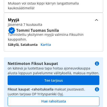
Mukaan voi ostaa kippi kärryn langattomalla
kaukosäätimellä!
Myyjä
Jäsenenä 7 kuukautta
Tommi Tuomas Sunila
Tunnistettu yksityinen myyjä valmiina Fiksuihin
kauppoihin.
Säkylä, Satakunta
Kartta
Nettimoton Fiksut kaupat
on kätevä ja luotettava tapa hoitaa ajoneuvokauppa
alusta loppuun palvelumme välityksellä, maksua myöten.
Tee tarjous
Fiksut kaupat -rahoituksella
maksat joustavasti.
Luoton tarjoaa OP Yrityspankki Oyj.
Hae rahoitusta