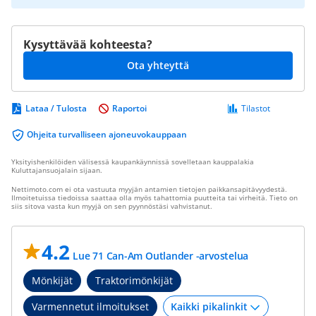
Kysyttävää kohteesta?
Ota yhteyttä
Lataa / Tulosta
Raportoi
Tilastot
Ohjeita turvalliseen ajoneuvokauppaan
Yksityishenkilöiden välisessä kaupankäynnissä sovelletaan kauppalakia
Kuluttajansuojalain sijaan.
Nettimoto.com ei ota vastuuta myyjän antamien tietojen paikkansapitävyydestä.
Ilmoitetuissa tiedoissa saattaa olla myös tahattomia puutteita tai virheitä. Tieto on
siis sitova vasta kun myyjä on sen pyynnöstäsi vahvistanut.
4.2
Lue 71 Can-Am Outlander -arvostelua
Mönkijät
Traktorimönkijät
Varmennetut ilmoitukset