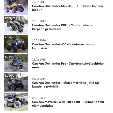
27.02.2017
Can-Am Outlander Max 450 – Kun hinta kohtasi
laadun
KOEAJOT
10.01.2017
Can-Am Outlander PRO 570 – Kahvilasta
korpeen ja takaisin
KOEAJOT
15.02.2016
Can-Am Outlander 450 – Vaatimattomuus
kaunistaa
KOEAJOT
21.12.2015
Can-Am Outlander Pro – Suorituskykyä pohjolan
metsiin
KOEAJOT
08.12.2014
Can-Am Outlander – Metsämörkö neljällä tai
kuudella pyörällä
KOEAJOT
07.11.2022
Can-Am Maverick X RS Turbo RR – Turboahdettu
elämystehdas