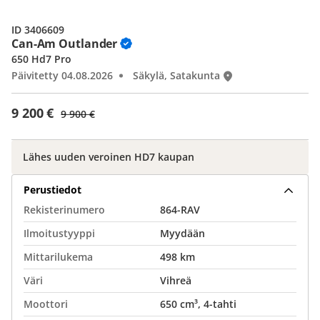
ID 3406609
Can-Am Outlander
650 Hd7 Pro
Päivitetty 04.08.2026
Säkylä, Satakunta
9 200 €
9 900 €
Lähes uuden veroinen HD7 kaupan
Perustiedot
Rekisterinumero
864-RAV
Ilmoitustyyppi
Myydään
Mittarilukema
498 km
Väri
Vihreä
Moottori
650 cm³, 4-tahti