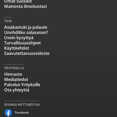
Omat suosikit
Mainosta ilmoitustasi
TUKI
Asiakastuki ja palaute
Unohditko salasanan?
Usein kysyttyä
Turvallisuusohjeet
Käyttöehdot
Saavutettavuusseloste
YRITYKSILLE
Hinnasto
Mediatiedot
Palvelut Yrityksille
Ota yhteyttä
SEURAA NETTIMOTOA
Facebook