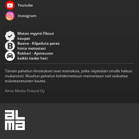
Youtube
Instagram
Moton myynti Fiksut
kaupat
Baana - Kilpailuta paras
hinta motostasi
Rekkari - Ajoneuvon
kaikki tiedot heti
Tämän palvelun ilmoitukset ovat mainoksia, jotka näytetään sinulle hakusi
mukaisesti. Muuhun palvelun kohdennettuun mainontaan voit vaikuttaa
evästeasetusten kautta.
Alma Media Finland Oy