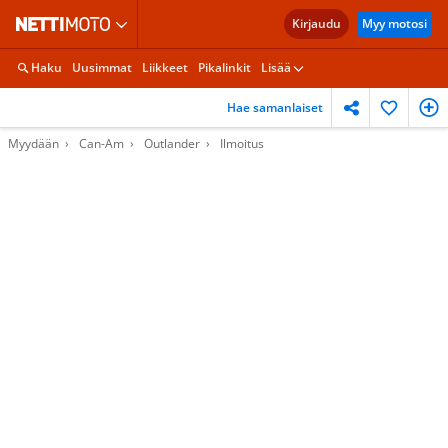
Kirjaudu
Myy motosi
Haku
Uusimmat
Liikkeet
Pikalinkit
Lisää
Hae samanlaiset
Myydään
Can-Am
Outlander
Ilmoitus