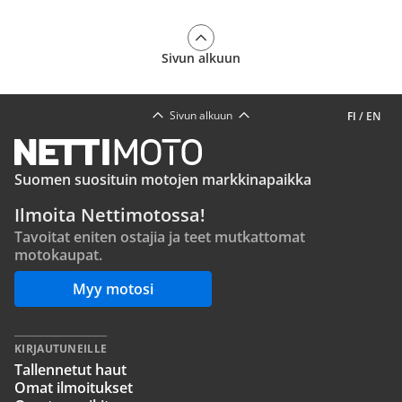
Sivun alkuun
Sivun alkuun
FI
/
EN
Suomen suosituin motojen markkinapaikka
Ilmoita Nettimotossa!
Tavoitat eniten ostajia ja teet mutkattomat
motokaupat.
Myy motosi
KIRJAUTUNEILLE
Tallennetut haut
Omat ilmoitukset