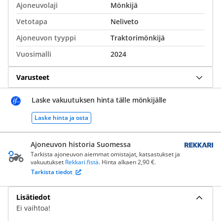
Ajoneuvolaji
Mönkijä
Vetotapa
Neliveto
Ajoneuvon tyyppi
Traktorimönkijä
Vuosimalli
2024
Varusteet
Laske vakuutuksen hinta tälle mönkijälle
Laske hinta ja osta
Ajoneuvon historia Suomessa
Tarkista ajoneuvon aiemmat omistajat, katsastukset ja
vakuutukset
Rekkari.fistä
. Hinta alkaen 2,90 €.
Tarkista tiedot
Lisätiedot
Ei vaihtoa!