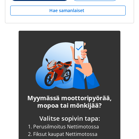
Hae samanlaiset
Myymässä moottoripyörää,
mopoa tai mönkijää?
Valitse sopivin tapa:
1.
Perusilmoitus Nettimotossa
2.
Fiksut kaupat Nettimotossa