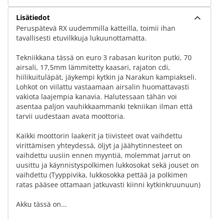
Lisätiedot
Peruspätevä RX uudemmilla katteilla, toimii ihan
tavallisesti etuvilkkuja lukuunottamatta.
Tekniikkana tässä on euro 3 rabasan kuriton putki, 70
airsali, 17,5mm lämmitetty kaasari, rajaton cdi,
hiilikuituläpät, jäykempi kytkin ja Narakun kampiakseli.
Lohkot on viilattu vastaamaan airsalin huomattavasti
vakiota laajempia kanavia. Halutessaan tähän voi
asentaa paljon vauhikkaammanki tekniikan ilman että
tarvii uudestaan avata moottoria.
Kaikki moottorin laakerit ja tiivisteet ovat vaihdettu
virittämisen yhteydessä, öljyt ja jäähytinnesteet on
vaihdettu uusiin ennen myyntiä, molemmat jarrut on
uusittu ja käynnistyspolkimen lukkosokat sekä jouset on
vaihdettu (Tyyppivika, lukkosokka pettää ja polkimen
ratas pääsee ottamaan jatkuvasti kiinni kytkinkruunuun)
Akku tässä on...