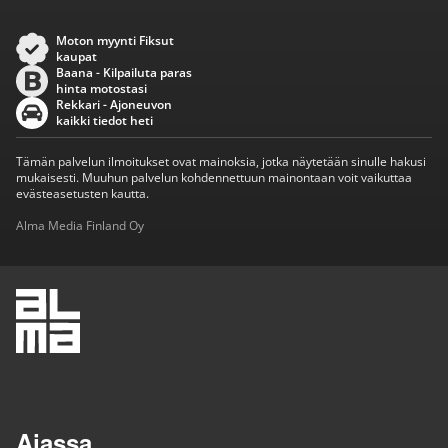
Moton myynti Fiksut
kaupat
Baana - Kilpailuta paras
hinta motostasi
Rekkari - Ajoneuvon
kaikki tiedot heti
Tämän palvelun ilmoitukset ovat mainoksia, jotka näytetään sinulle hakusi
mukaisesti. Muuhun palvelun kohdennettuun mainontaan voit vaikuttaa
evästeasetusten kautta.
Alma Media Finland Oy