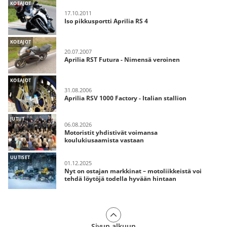
KOEAJOT
17.10.2011
Iso pikkusportti Aprilia RS 4
KOEAJOT
20.07.2007
Aprilia RST Futura - Nimensä veroinen
KOEAJOT
31.08.2006
Aprilia RSV 1000 Factory - Italian stallion
JUTUT
06.08.2026
Motoristit yhdistivät voimansa
koulukiusaamista vastaan
UUTISET
01.12.2025
Nyt on ostajan markkinat – motoliikkeistä voi
tehdä löytöjä todella hyvään hintaan
Sivun alkuun