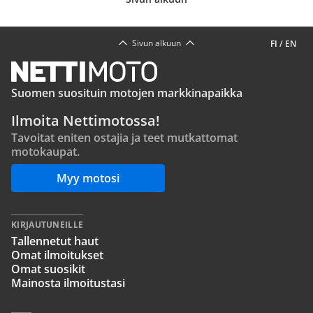
Sivun alkuun
FI
/
EN
Suomen suosituin motojen markkinapaikka
Ilmoita Nettimotossa!
Tavoitat eniten ostajia ja teet mutkattomat
motokaupat.
Myy motosi
KIRJAUTUNEILLE
Tallennetut haut
Omat ilmoitukset
Omat suosikit
Mainosta ilmoitustasi