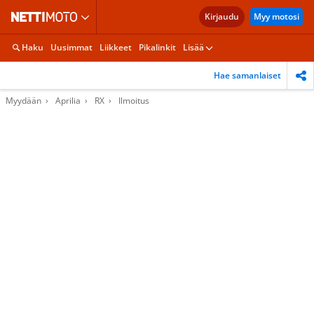
Kirjaudu
Myy motosi
Haku
Uusimmat
Liikkeet
Pikalinkit
Lisää
Hae samanlaiset
Myydään
Aprilia
RX
Ilmoitus