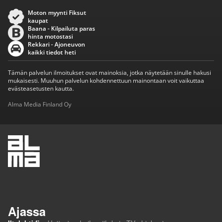
Moton myynti Fiksut
kaupat
Baana - Kilpailuta paras
hinta motostasi
Rekkari - Ajoneuvon
kaikki tiedot heti
Tämän palvelun ilmoitukset ovat mainoksia, jotka näytetään sinulle hakusi
mukaisesti. Muuhun palvelun kohdennettuun mainontaan voit vaikuttaa
evästeasetusten kautta.
Alma Media Finland Oy