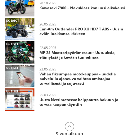
28.10.2025
Kawasaki Z900 – Nakuklassikon uusi aikakausi
KOEAJOT
26.05.2025
Can-Am Outlander PRO XU HD7 T ABS - Uusin
eväin luokkansa kärkeen
UUTISET
22.05.2025
MP 25 Moottoripyörämessut – Uutuuksia,
elämyksiä ja kevään tunnelmaa.
UUTISET
22.05.2025
Vähän fiksumpaa motokauppaa - uudella
palvelulla ajoneuvo vaihtaa omistajaa
turvallisesti ja sujuvasti
UUTISET
25.03.2025
Uutta Nettimotossa: helppoutta hakuun ja
turvaa kaupankäyntiin
Sivun alkuun