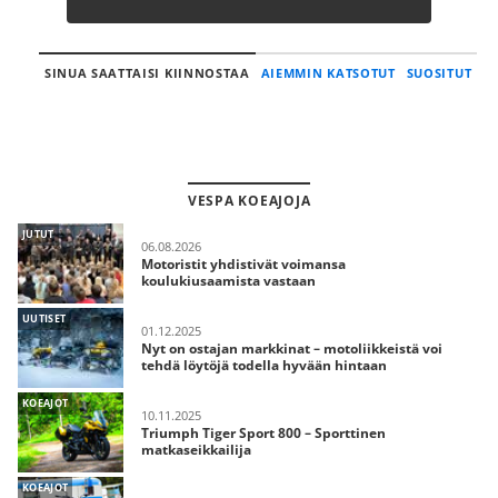
SINUA SAATTAISI KIINNOSTAA
AIEMMIN KATSOTUT
SUOSITUT
VESPA KOEAJOJA
JUTUT
06.08.2026
Motoristit yhdistivät voimansa
koulukiusaamista vastaan
UUTISET
01.12.2025
Nyt on ostajan markkinat – motoliikkeistä voi
tehdä löytöjä todella hyvään hintaan
KOEAJOT
10.11.2025
Triumph Tiger Sport 800 – Sporttinen
matkaseikkailija
KOEAJOT