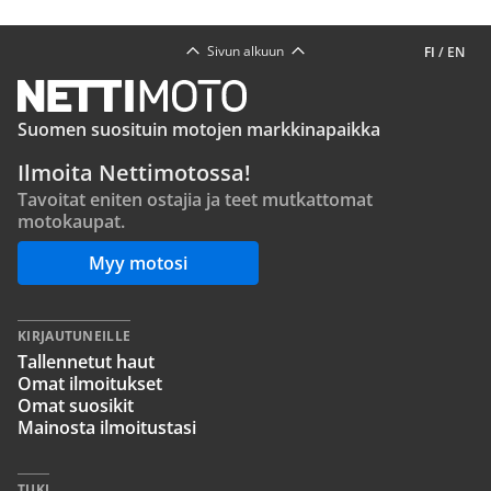
Sivun alkuun
FI
/
EN
Suomen suosituin motojen markkinapaikka
Ilmoita Nettimotossa!
Tavoitat eniten ostajia ja teet mutkattomat
motokaupat.
Myy motosi
KIRJAUTUNEILLE
Tallennetut haut
Omat ilmoitukset
Omat suosikit
Mainosta ilmoitustasi
TUKI