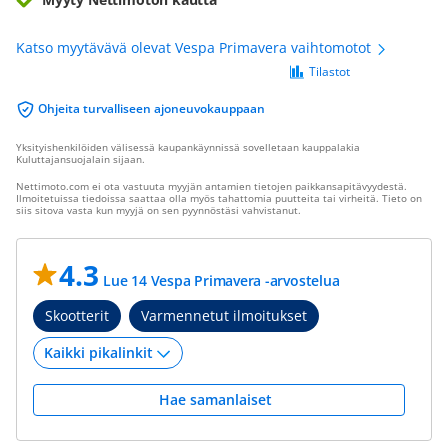
Katso myytävävä olevat Vespa Primavera vaihtomotot
Tilastot
Ohjeita turvalliseen ajoneuvokauppaan
Yksityishenkilöiden välisessä kaupankäynnissä sovelletaan kauppalakia
Kuluttajansuojalain sijaan.
Nettimoto.com ei ota vastuuta myyjän antamien tietojen paikkansapitävyydestä.
Ilmoitetuissa tiedoissa saattaa olla myös tahattomia puutteita tai virheitä. Tieto on
siis sitova vasta kun myyjä on sen pyynnöstäsi vahvistanut.
4.3
Lue 14 Vespa Primavera -arvostelua
Skootterit
Varmennetut ilmoitukset
Hae samanlaiset