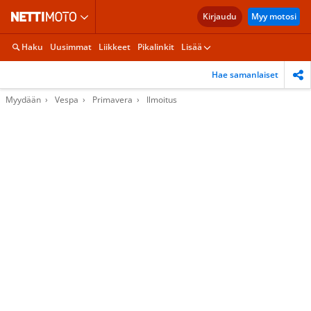
Kirjaudu
Myy motosi
Haku
Uusimmat
Liikkeet
Pikalinkit
Lisää
Hae samanlaiset
Myydään
Vespa
Primavera
Ilmoitus