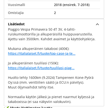
Vuosimalli
2018 (ensirek. 7-2018)
Omistajia
2
Lisätiedot
Piaggio Vespa Primavera 50 4T 3V, 4-tahti-
ruiskumoottorilla ja alkuperäisillä huippuvarusteilla.
Ajettu vain 3500km. Kahdet avaimet ja käyttöohjekirja.
Mukana alkuperäinen takaboxi (400€):
https://italialaiset.fi/tuote/top-case-ja-te...
Ja alkuperäinen tuulilasi (150€):
https://italialaiset.fi/tuote/tuulilasi-piag...
Huolto tehty 1600km (9.2024) Tampereen Kone-Pyörä
Oy:ssä (mm. venttiilien säätö ja ECU:n päivitys).
Muut öljynvaihdot tehty itse.
Normaalia käytön jälkeä ja pienet naarmut kyljessä ja
takaboxissa (ei saa näkyviin valokuviin).
Myyty Nettimoton kautta