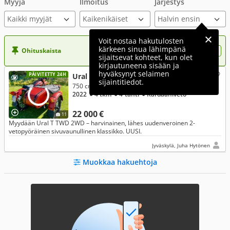
Myyjä
Ilmoitus
Järjestys
Kaikki myyjät
Voit nostaa hakutulosten
kärkeen sinua lähimpänä
Ohituskaista
Nosta ilmoituksesi tähän?
sijaitsevat kohteet, kun olet
kirjautuneena sisään ja
hyväksynyt selaimen
PÄIVITETTY 24H
Ural IMZ
sijaintitiedot.
750 cm³, T TWD 2WD
2022
● 4 tkm
● 4-tahti
● Kardaaniveto
22 000 €
11
Myydään Ural T TWD 2WD – harvinainen, lähes uudenveroinen 2-
vetopyöräinen sivuvaunullinen klassikko. UUSI.
Jyväskylä, Juha Hytönen
Muokkaa hakuehtoja