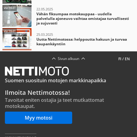
UUTISET
22.05.2025
Vähän fiksumpaa motokauppaa - uudella
palvelulla ajoneuvo vaihtaa omistajaa turvallisesti
ja sujuvasti
UUTISET
25.03.2025
Uutta Nettimotossa: helppoutta hakuun ja turvaa
kaupankäyntiin
Sivun alkuun
FI
/
EN
Suomen suosituin motojen markkinapaikka
Ilmoita Nettimotossa!
Tavoitat eniten ostajia ja teet mutkattomat
motokaupat.
Myy motosi