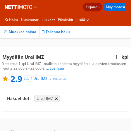
Kirjaudu
Myy motosi
Haku
Uusimmat
Liikkeet
Pikalinkit
Lisää
Muokkaa hakua
Tallenna haku
Myydään Ural IMZ
1
kpl
Yhteensä 1 kpl Ural IMZ - mallista kohdetta myydään alla olevien ilmoitusten
kautta 22 000 € - 22 000 €.
... Lue lisää
2.9
Lue 4 Ural IMZ -arvostelua
Hakuehdot:
Ural IMZ