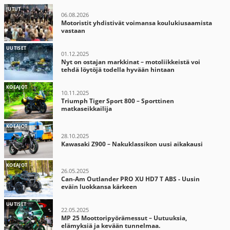
JUTUT
06.08.2026
Motoristit yhdistivät voimansa koulukiusaamista
vastaan
UUTISET
01.12.2025
Nyt on ostajan markkinat – motoliikkeistä voi
tehdä löytöjä todella hyvään hintaan
KOEAJOT
10.11.2025
Triumph Tiger Sport 800 – Sporttinen
matkaseikkailija
KOEAJOT
28.10.2025
Kawasaki Z900 – Nakuklassikon uusi aikakausi
KOEAJOT
26.05.2025
Can-Am Outlander PRO XU HD7 T ABS - Uusin
eväin luokkansa kärkeen
UUTISET
22.05.2025
MP 25 Moottoripyörämessut – Uutuuksia,
elämyksiä ja kevään tunnelmaa.