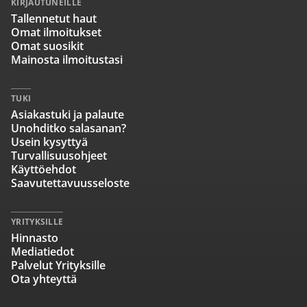
KIRJAUTUNEILLE
Tallennetut haut
Omat ilmoitukset
Omat suosikit
Mainosta ilmoitustasi
TUKI
Asiakastuki ja palaute
Unohditko salasanan?
Usein kysyttyä
Turvallisuusohjeet
Käyttöehdot
Saavutettavuusseloste
YRITYKSILLE
Hinnasto
Mediatiedot
Palvelut Yrityksille
Ota yhteyttä