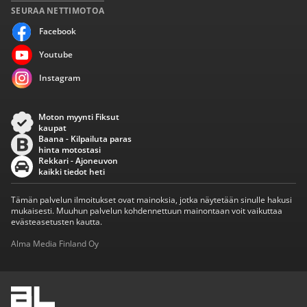
SEURAA NETTIMOTOA
Facebook
Youtube
Instagram
Moton myynti Fiksut
kaupat
Baana - Kilpailuta paras
hinta motostasi
Rekkari - Ajoneuvon
kaikki tiedot heti
Tämän palvelun ilmoitukset ovat mainoksia, jotka näytetään sinulle hakusi
mukaisesti. Muuhun palvelun kohdennettuun mainontaan voit vaikuttaa
evästeasetusten kautta.
Alma Media Finland Oy