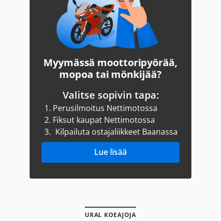
Myymässä moottoripyörää,
mopoa tai mönkijää?
Valitse sopivin tapa:
1.
Perusilmoitus Nettimotossa
2.
Fiksut kaupat Nettimotossa
3.
Kilpailuta ostajaliikkeet Baanassa
Lue lisää
URAL KOEAJOJA