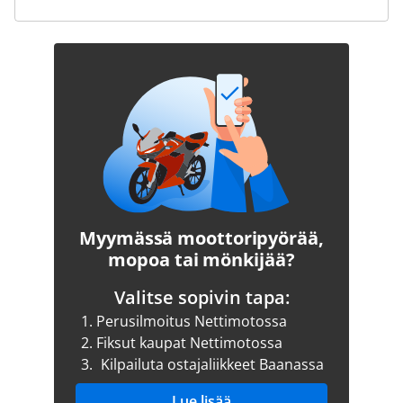
Myymässä moottoripyörää,
mopoa tai mönkijää?
Valitse sopivin tapa:
1.
Perusilmoitus Nettimotossa
2.
Fiksut kaupat Nettimotossa
3.
Kilpailuta ostajaliikkeet Baanassa
Lue lisää