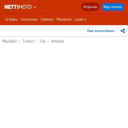
Kirjaudu
Myy motosi
Haku
Uusimmat
Liikkeet
Pikalinkit
Lisää
Hae samanlaiset
Myydään
Tunturi
City
Ilmoitus