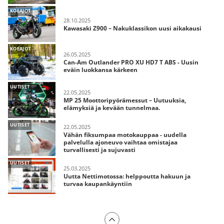
KOEAJOT
28.10.2025
Kawasaki Z900 – Nakuklassikon uusi aikakausi
KOEAJOT
26.05.2025
Can-Am Outlander PRO XU HD7 T ABS - Uusin
eväin luokkansa kärkeen
UUTISET
22.05.2025
MP 25 Moottoripyörämessut – Uutuuksia,
elämyksiä ja kevään tunnelmaa.
UUTISET
22.05.2025
Vähän fiksumpaa motokauppaa - uudella
palvelulla ajoneuvo vaihtaa omistajaa
turvallisesti ja sujuvasti
UUTISET
25.03.2025
Uutta Nettimotossa: helppoutta hakuun ja
turvaa kaupankäyntiin