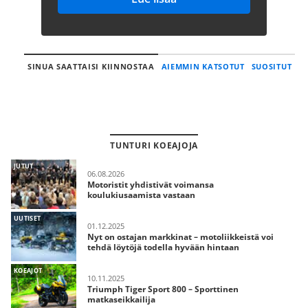
SINUA SAATTAISI KIINNOSTAA
AIEMMIN KATSOTUT
SUOSITUT
TUNTURI KOEAJOJA
JUTUT
06.08.2026
Motoristit yhdistivät voimansa
koulukiusaamista vastaan
UUTISET
01.12.2025
Nyt on ostajan markkinat – motoliikkeistä voi
tehdä löytöjä todella hyvään hintaan
KOEAJOT
10.11.2025
Triumph Tiger Sport 800 – Sporttinen
matkaseikkailija