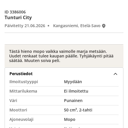
ID 3386006
Tunturi City
Päivitetty 21.06.2026
Kangasniemi, Etelä-Savo
Tästä hieno mopo vaikka vaimolle marja metsään.
Uudet renkaat tulee kaupan päälle. Tyhjäkäynti pitää
säätää. Muuten soiva peli.
Perustiedot
Ilmoitustyyppi
Myydään
Mittarilukema
Ei ilmoitettu
Väri
Punainen
Moottori
50 cm³, 2-tahti
Ajoneuvolaji
Mopo