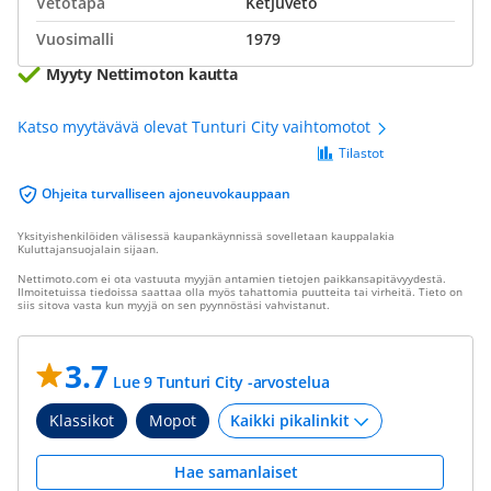
Vetotapa
Ketjuveto
Vuosimalli
1979
Myyty Nettimoton kautta
Katso myytävävä olevat Tunturi City vaihtomotot
Tilastot
Ohjeita turvalliseen ajoneuvokauppaan
Yksityishenkilöiden välisessä kaupankäynnissä sovelletaan kauppalakia
Kuluttajansuojalain sijaan.
Nettimoto.com ei ota vastuuta myyjän antamien tietojen paikkansapitävyydestä.
Ilmoitetuissa tiedoissa saattaa olla myös tahattomia puutteita tai virheitä. Tieto on
siis sitova vasta kun myyjä on sen pyynnöstäsi vahvistanut.
3.7
Lue 9 Tunturi City -arvostelua
Klassikot
Mopot
Hae samanlaiset