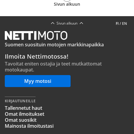
Sivun alkuun
Sivun alkuun
FI
/
EN
Suomen suosituin motojen markkinapaikka
Ilmoita Nettimotossa!
Tavoitat eniten ostajia ja teet mutkattomat
motokaupat.
Myy motosi
KIRJAUTUNEILLE
Tallennetut haut
Omat ilmoitukset
Omat suosikit
Mainosta ilmoitustasi