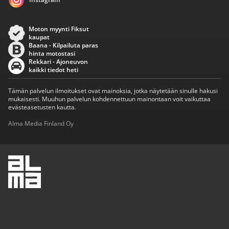
Moton myynti Fiksut
kaupat
Baana - Kilpailuta paras
hinta motostasi
Rekkari - Ajoneuvon
kaikki tiedot heti
Tämän palvelun ilmoitukset ovat mainoksia, jotka näytetään sinulle hakusi
mukaisesti. Muuhun palvelun kohdennettuun mainontaan voit vaikuttaa
evästeasetusten kautta.
Alma Media Finland Oy