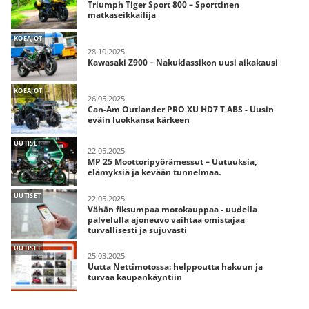
Triumph Tiger Sport 800 – Sporttinen
matkaseikkailija
KOEAJOT
28.10.2025
Kawasaki Z900 – Nakuklassikon uusi aikakausi
KOEAJOT
26.05.2025
Can-Am Outlander PRO XU HD7 T ABS - Uusin
eväin luokkansa kärkeen
UUTISET
22.05.2025
MP 25 Moottoripyörämessut – Uutuuksia,
elämyksiä ja kevään tunnelmaa.
UUTISET
22.05.2025
Vähän fiksumpaa motokauppaa - uudella
palvelulla ajoneuvo vaihtaa omistajaa
turvallisesti ja sujuvasti
UUTISET
25.03.2025
Uutta Nettimotossa: helppoutta hakuun ja
turvaa kaupankäyntiin