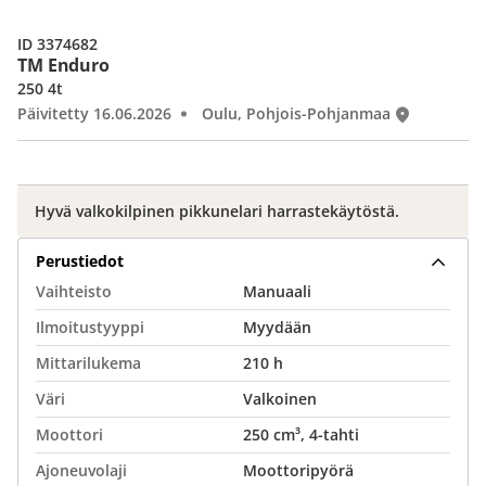
ID 3374682
TM Enduro
250 4t
Päivitetty 16.06.2026
Oulu, Pohjois-Pohjanmaa
Hyvä valkokilpinen pikkunelari harrastekäytöstä.
Perustiedot
Vaihteisto
Manuaali
Ilmoitustyyppi
Myydään
Mittarilukema
210 h
Väri
Valkoinen
Moottori
250 cm³, 4-tahti
Ajoneuvolaji
Moottoripyörä