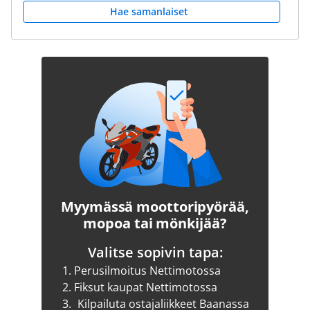
Hae samanlaiset
Myymässä moottoripyörää,
mopoa tai mönkijää?
Valitse sopivin tapa:
1.
Perusilmoitus Nettimotossa
2.
Fiksut kaupat Nettimotossa
3.
Kilpailuta ostajaliikkeet Baanassa