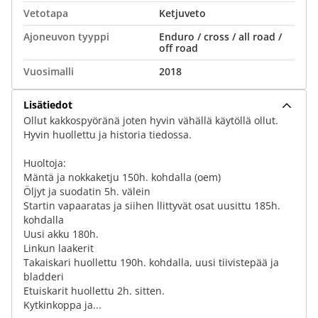
Vetotapa
Ketjuveto
Ajoneuvon tyyppi
Enduro / cross / all road /
off road
Vuosimalli
2018
Lisätiedot
Ollut kakkospyöränä joten hyvin vähällä käytöllä ollut.
Hyvin huollettu ja historia tiedossa.
Huoltoja:
Mäntä ja nokkaketju 150h. kohdalla (oem)
Öljyt ja suodatin 5h. välein
Startin vapaaratas ja siihen llittyvät osat uusittu 185h.
kohdalla
Uusi akku 180h.
Linkun laakerit
Takaiskari huollettu 190h. kohdalla, uusi tiivistepää ja
bladderi
Etuiskarit huollettu 2h. sitten.
Kytkinkoppa ja...