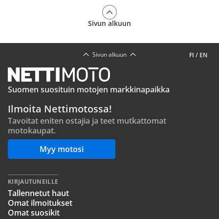
Sivun alkuun
Sivun alkuun
FI
/
EN
Suomen suosituin motojen markkinapaikka
Ilmoita Nettimotossa!
Tavoitat eniten ostajia ja teet mutkattomat
motokaupat.
Myy motosi
KIRJAUTUNEILLE
Tallennetut haut
Omat ilmoitukset
Omat suosikit