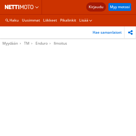
Kirjaudu
Myy motosi
Haku
Uusimmat
Liikkeet
Pikalinkit
Lisää
Hae samanlaiset
Myydään
TM
Enduro
Ilmoitus