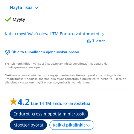
Näytä lisää
Myyty
Katso myytävävä olevat TM Enduro vaihtomotot
Tilastot
Ohjeita turvalliseen ajoneuvokauppaan
Yksityishenkilöiden välisessä kaupankäynnissä sovelletaan kauppalakia
Kuluttajansuojalain sijaan.
Nettimoto.com ei ota vastuuta myyjän antamien tietojen paikkansapitävyydestä.
Ilmoitetuissa tiedoissa saattaa olla myös tahattomia puutteita tai virheitä. Tieto on
siis sitova vasta kun myyjä on sen pyynnöstäsi vahvistanut.
4.2
Lue 14 TM Enduro -arvostelua
Endurot, crossimopot ja minicrossit
Moottoripyörät