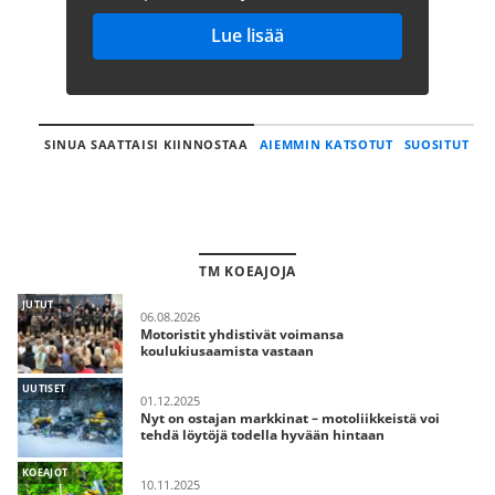
Lue lisää
SINUA SAATTAISI KIINNOSTAA
AIEMMIN KATSOTUT
SUOSITUT
TM KOEAJOJA
JUTUT
06.08.2026
Motoristit yhdistivät voimansa
koulukiusaamista vastaan
UUTISET
01.12.2025
Nyt on ostajan markkinat – motoliikkeistä voi
tehdä löytöjä todella hyvään hintaan
KOEAJOT
10.11.2025