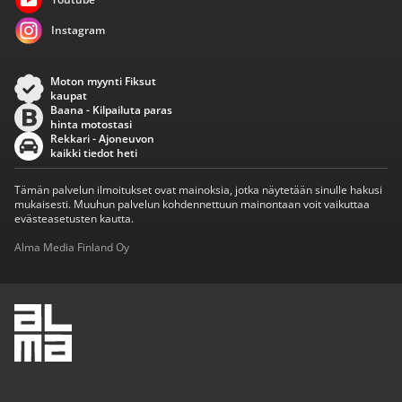
Instagram
Moton myynti Fiksut
kaupat
Baana - Kilpailuta paras
hinta motostasi
Rekkari - Ajoneuvon
kaikki tiedot heti
Tämän palvelun ilmoitukset ovat mainoksia, jotka näytetään sinulle hakusi
mukaisesti. Muuhun palvelun kohdennettuun mainontaan voit vaikuttaa
evästeasetusten kautta.
Alma Media Finland Oy