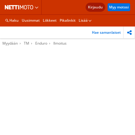
Kirjaudu
Myy motosi
Haku
Uusimmat
Liikkeet
Pikalinkit
Lisää
Hae samanlaiset
Myydään
TM
Enduro
Ilmoitus