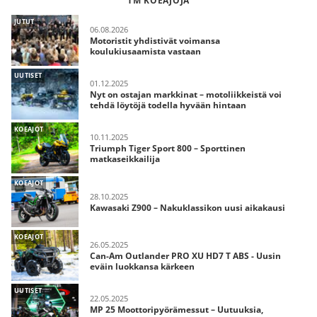
TM KOEAJOJA
JUTUT
06.08.2026
Motoristit yhdistivät voimansa
koulukiusaamista vastaan
UUTISET
01.12.2025
Nyt on ostajan markkinat – motoliikkeistä voi
tehdä löytöjä todella hyvään hintaan
KOEAJOT
10.11.2025
Triumph Tiger Sport 800 – Sporttinen
matkaseikkailija
KOEAJOT
28.10.2025
Kawasaki Z900 – Nakuklassikon uusi aikakausi
KOEAJOT
26.05.2025
Can-Am Outlander PRO XU HD7 T ABS - Uusin
eväin luokkansa kärkeen
UUTISET
22.05.2025
MP 25 Moottoripyörämessut – Uutuuksia,