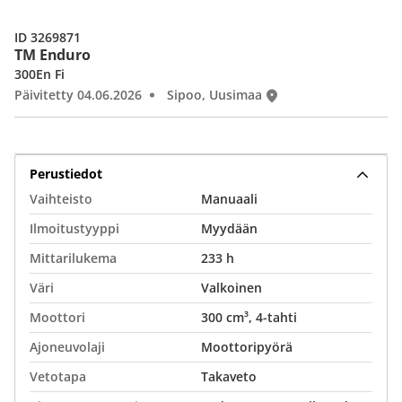
ID 3269871
TM Enduro
300En Fi
Päivitetty 04.06.2026
Sipoo, Uusimaa
Perustiedot
Vaihteisto
Manuaali
Ilmoitustyyppi
Myydään
Mittarilukema
233 h
Väri
Valkoinen
Moottori
300 cm³, 4-tahti
Ajoneuvolaji
Moottoripyörä
Vetotapa
Takaveto