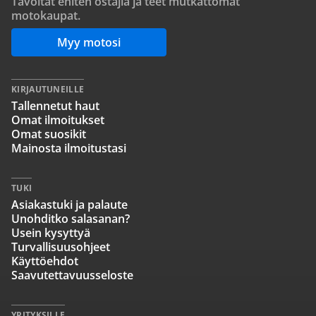
Tavoitat eniten ostajia ja teet mutkattomat
motokaupat.
Myy motosi
KIRJAUTUNEILLE
Tallennetut haut
Omat ilmoitukset
Omat suosikit
Mainosta ilmoitustasi
TUKI
Asiakastuki ja palaute
Unohditko salasanan?
Usein kysyttyä
Turvallisuusohjeet
Käyttöehdot
Saavutettavuusseloste
YRITYKSILLE