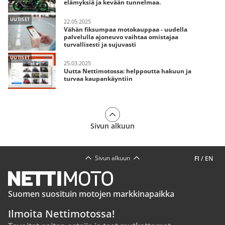
elämyksiä ja kevään tunnelmaa.
UUTISET
22.05.2025
Vähän fiksumpaa motokauppaa - uudella
palvelulla ajoneuvo vaihtaa omistajaa
turvallisesti ja sujuvasti
UUTISET
25.03.2025
Uutta Nettimotossa: helppoutta hakuun ja
turvaa kaupankäyntiin
Sivun alkuun
Sivun alkuun
FI
/
EN
Suomen suosituin motojen markkinapaikka
Ilmoita Nettimotossa!