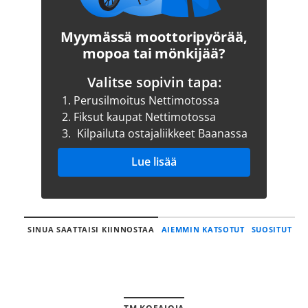
Myymässä moottoripyörää,
mopoa tai mönkijää?
Valitse sopivin tapa:
1.
Perusilmoitus Nettimotossa
2.
Fiksut kaupat Nettimotossa
3.
Kilpailuta ostajaliikkeet Baanassa
Lue lisää
SINUA SAATTAISI KIINNOSTAA
AIEMMIN KATSOTUT
SUOSITUT