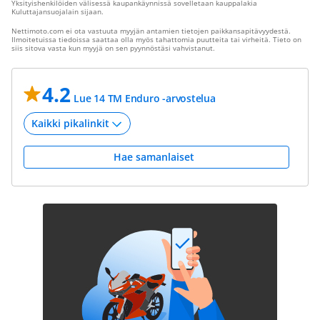
Yksityishenkilöiden välisessä kaupankäynnissä sovelletaan kauppalakia
Kuluttajansuojalain sijaan.
Nettimoto.com ei ota vastuuta myyjän antamien tietojen paikkansapitävyydestä.
Ilmoitetuissa tiedoissa saattaa olla myös tahattomia puutteita tai virheitä. Tieto on
siis sitova vasta kun myyjä on sen pyynnöstäsi vahvistanut.
4.2
Lue 14 TM Enduro -arvostelua
Hae samanlaiset