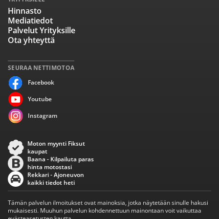
Hinnasto
Mediatiedot
Palvelut Yrityksille
Ota yhteyttä
SEURAA NETTIMOTOA
Facebook
Youtube
Instagram
Moton myynti Fiksut
kaupat
Baana - Kilpailuta paras
hinta motostasi
Rekkari - Ajoneuvon
kaikki tiedot heti
Tämän palvelun ilmoitukset ovat mainoksia, jotka näytetään sinulle hakusi
mukaisesti. Muuhun palvelun kohdennettuun mainontaan voit vaikuttaa
evästeasetusten kautta.