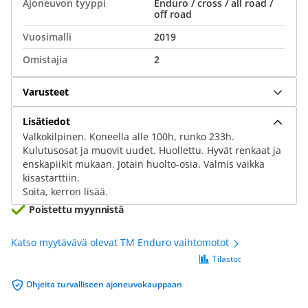
Ajoneuvon tyyppi
Enduro / cross / all road /
off road
Vuosimalli
2019
Omistajia
2
Varusteet
Lisätiedot
Valkokilpinen. Koneella alle 100h, runko 233h.
Kulutusosat ja muovit uudet. Huollettu. Hyvät renkaat ja
enskapiikit mukaan. Jotain huolto-osia. Valmis vaikka
kisastarttiin.
Soita, kerron lisää.
Poistettu myynnistä
Katso myytävävä olevat TM Enduro vaihtomotot
Tilastot
Ohjeita turvalliseen ajoneuvokauppaan