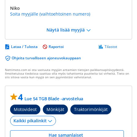
Niko
Soita myyjälle (vaihtoehtoinen numero)
Näytä lisää myyjiä
Lataa / Tulosta
Raportoi
Tilastot
Ohjeita turvalliseen ajoneuvokauppaan
Nettimoto.com ei ota vastuuta myyjän antamien tietojen paikkansapitävyydestä.
Ilmoitetuissa tiedoissa saattaa olla myös tahattomia puutteita tai virheitä. Tieto on
siis sitova vasta kun myyjä on sen pyynnöstäsi vahvistanut.
4
Lue 54 TGB Blade -arvostelua
Motovideot
Mönkijät
Traktorimönkijät
Hae samanlaiset