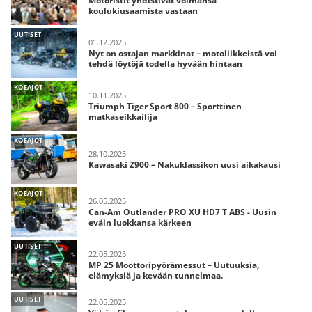
Motoristit yhdistivät voimansa
koulukiusaamista vastaan
UUTISET
01.12.2025
Nyt on ostajan markkinat – motoliikkeistä voi
tehdä löytöjä todella hyvään hintaan
KOEAJOT
10.11.2025
Triumph Tiger Sport 800 – Sporttinen
matkaseikkailija
KOEAJOT
28.10.2025
Kawasaki Z900 – Nakuklassikon uusi aikakausi
KOEAJOT
26.05.2025
Can-Am Outlander PRO XU HD7 T ABS - Uusin
eväin luokkansa kärkeen
UUTISET
22.05.2025
MP 25 Moottoripyörämessut – Uutuuksia,
elämyksiä ja kevään tunnelmaa.
UUTISET
22.05.2025