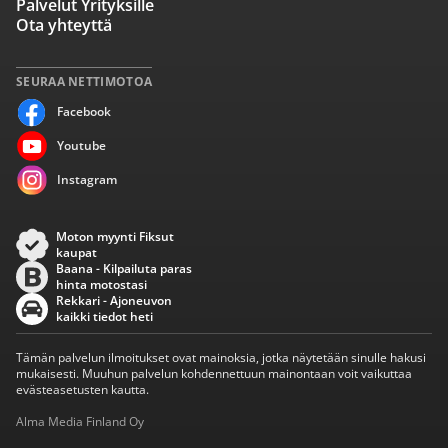
Palvelut Yrityksille
Ota yhteyttä
SEURAA NETTIMOTOA
Facebook
Youtube
Instagram
Moton myynti Fiksut
kaupat
Baana - Kilpailuta paras
hinta motostasi
Rekkari - Ajoneuvon
kaikki tiedot heti
Tämän palvelun ilmoitukset ovat mainoksia, jotka näytetään sinulle hakusi
mukaisesti. Muuhun palvelun kohdennettuun mainontaan voit vaikuttaa
evästeasetusten kautta.
Alma Media Finland Oy