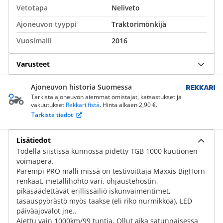
Vetotapa
Neliveto
Ajoneuvon tyyppi
Traktorimönkijä
Vuosimalli
2016
Varusteet
Ajoneuvon historia Suomessa
Tarkista ajoneuvon aiemmat omistajat, katsastukset ja
vakuutukset
Rekkari.fistä
. Hinta alkaen 2,90 €.
Tarkista tiedot
Lisätiedot
Todella siistissä kunnossa pidetty TGB 1000 kuutionen
voimaperä.
Parempi PRO malli missä on testivoittaja Maxxis BigHorn
renkaat, metallihohto väri, ohjaustehostin,
pikasäädettävät erillissäiliö iskunvaimentimet,
tasauspyörästö myös taakse (eli riko nurmikkoa), LED
päiväajovalot jne..
Ajettu vain 1000km/99 tuntia. Ollut aika satunnaisessa