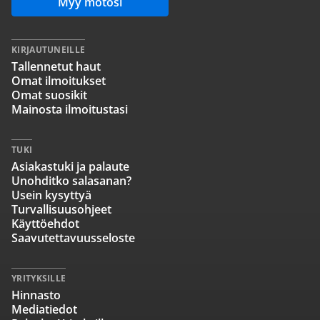
Myy motosi
KIRJAUTUNEILLE
Tallennetut haut
Omat ilmoitukset
Omat suosikit
Mainosta ilmoitustasi
TUKI
Asiakastuki ja palaute
Unohditko salasanan?
Usein kysyttyä
Turvallisuusohjeet
Käyttöehdot
Saavutettavuusseloste
YRITYKSILLE
Hinnasto
Mediatiedot