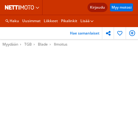
Kirjaudu
Myy motosi
Haku
Uusimmat
Liikkeet
Pikalinkit
Lisää
Hae samanlaiset
Myydään
TGB
Blade
Ilmoitus