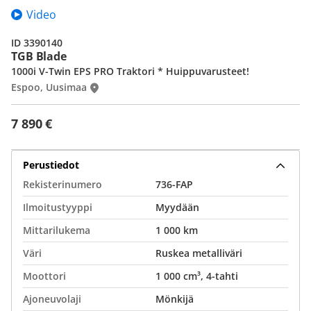
Video
ID 3390140
TGB Blade
1000i V-Twin EPS PRO Traktori * Huippuvarusteet!
Espoo, Uusimaa
7 890 €
Perustiedot
Rekisterinumero
736-FAP
Ilmoitustyyppi
Myydään
Mittarilukema
1 000 km
Väri
Ruskea metalliväri
Moottori
1 000 cm³, 4-tahti
Ajoneuvolaji
Mönkijä