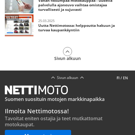
Vähän fiksumpaa motokauppaa - uudella
palvelulla ajoneuvo vaihtaa omistajaa
turvallisesti ja sujuvasti
UUTISET
25.03.2025
Uutta Nettimotossa: helppoutta hakuun ja
turvaa kaupankäyntiin
Sivun alkuun
Sivun alkuun
FI
/
EN
Suomen suosituin motojen markkinapaikka
Ilmoita Nettimotossa!
Tavoitat eniten ostajia ja teet mutkattomat
motokaupat.