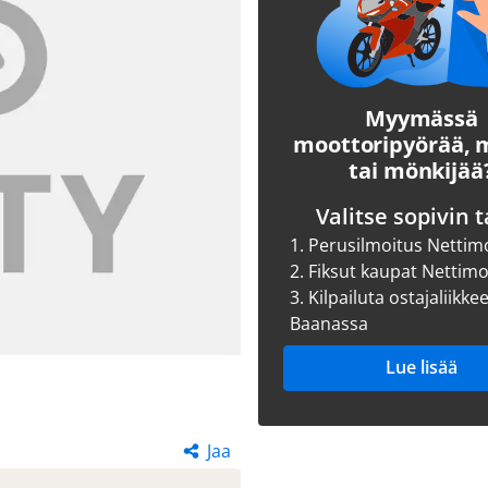
Myymässä
moottoripyörää,
tai mönkijää
Valitse sopivin t
1.
Perusilmoitus Nettim
2.
Fiksut kaupat Nettim
3.
Kilpailuta ostajaliikke
Baanassa
Lue lisää
Jaa