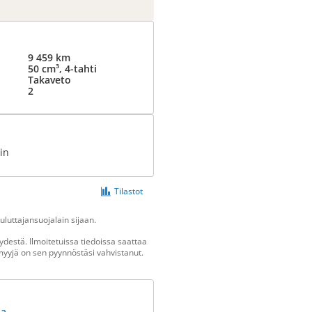
9 459 km
50 cm³, 4-tahti
Takaveto
2
vin
Tilastot
luttajansuojalain sijaan.
destä. Ilmoitetuissa tiedoissa saattaa
n myyjä on sen pyynnöstäsi vahvistanut.
ua