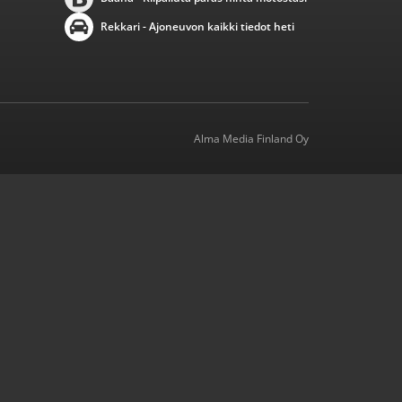
Rekkari - Ajoneuvon kaikki tiedot heti
Alma Media Finland Oy