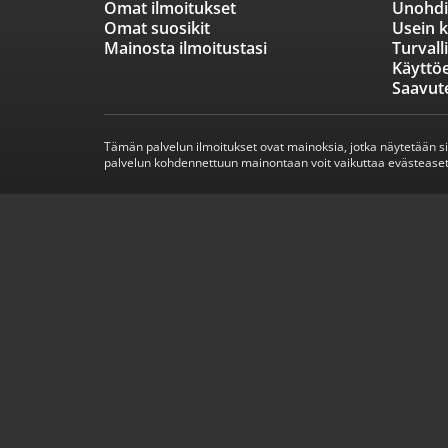
Omat ilmoitukset
Unohdi
Omat suosikit
Usein k
Mainosta ilmoitustasi
Turvall
Käyttö
Saavut
Tämän palvelun ilmoitukset ovat mainoksia, jotka näytetään s
palvelun kohdennettuun mainontaan voit vaikuttaa evästeaset