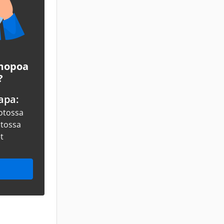
 mopoa
?
apa:
otossa
otossa
et