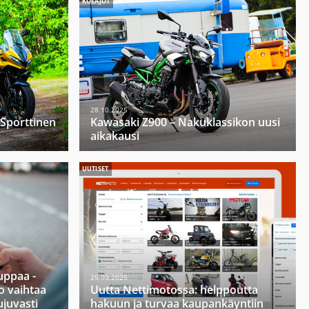
KOEAJOT
28.10.2025
 Sporttinen
Kawasaki Z900 – Nakuklassikon uusi
aikakausi
UUTISET
ppaa -
25.03.2025
o vaihtaa
Uutta Nettimotossa: helppoutta
ujuvasti
hakuun ja turvaa kaupankäyntiin