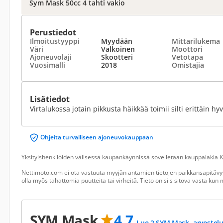
Sym Mask 50cc 4 tahti vakio
Perustiedot
Ilmoitustyyppi
Myydään
Mittarilukema
Väri
Valkoinen
Moottori
Ajoneuvolaji
Skootteri
Vetotapa
Vuosimalli
2018
Omistajia
Lisätiedot
Virtalukossa jotain pikkusta häikkää toimii silti erittäin hy
Ohjeita turvalliseen ajoneuvokauppaan
Yksityishenkilöiden välisessä kaupankäynnissä sovelletaan kauppalakia Ku
Nettimoto.com ei ota vastuuta myyjän antamien tietojen paikkansapitävyy
olla myös tahattomia puutteita tai virheitä. Tieto on siis sitova vasta ku
SYM Mask
4.7
Lue 2 SYM Mask -arvostel