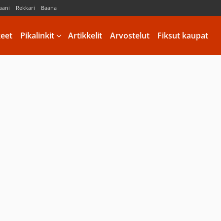
aani
Rekkari
Baana
keet
Pikalinkit
Artikkelit
Arvostelut
Fiksut kaupat