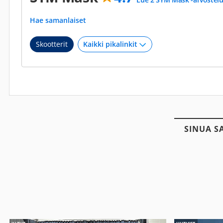
Hae samanlaiset
Skootterit
SINUA S