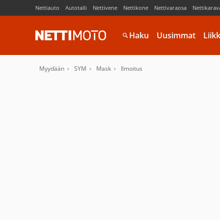
Nettiauto
Autotalli
Nettivene
Nettikone
Nettivaraosa
Nettikarav
Haku
Uusimmat
Liik
Myydään
SYM
Mask
Ilmoitus