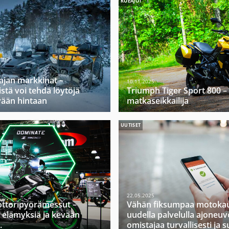
KOEAJOT
ajan markkinat –
10.11.2025
stä voi tehdä löytöjä
Triumph Tiger Sport 800 –
vään hintaan
matkaseikkailija
UUTISET
22.05.2025
ttoripyörämessut –
Vähän fiksumpaa motokau
 elämyksiä ja kevään
uudella palvelulla ajoneuv
.
omistajaa turvallisesti ja s