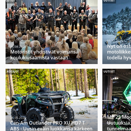
JUTUT
UUTISET
01.12.2025
Nyt on ost
06.08.2026
Motoristit yhdistivät voimansa
motoliikkei
koulukiusaamista vastaan
todella hy
KOEAJOT
UUTISET
22.05.2025
MP 25 Moo
26.05.2025
Can-Am Outlander PRO XU HD7 T
Uutuuksia,
ABS - Uusin eväin luokkansa kärkeen
tunnelmaa