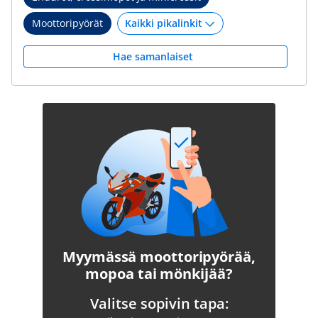
Moottoripyörät
Hae samanlaiset
Myymässä moottoripyörää,
mopoa tai mönkijää?
Valitse sopivin tapa: