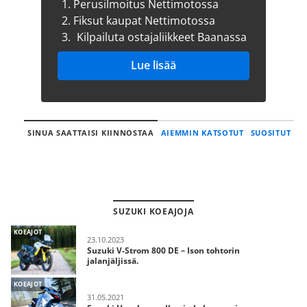
1.
Perusilmoitus Nettimotossa
2.
Fiksut kaupat Nettimotossa
3.
Kilpailuta ostajaliikkeet Baanassa
Lue lisää
SINUA SAATTAISI KIINNOSTAA
AIEMMIN KATSOTUT
SUOSITUT
SUZUKI KOEAJOJA
KOEAJOT
23.10.2023
Suzuki V-Strom 800 DE – Ison tohtorin
jalanjäljissä.
KOEAJOT
31.05.2021