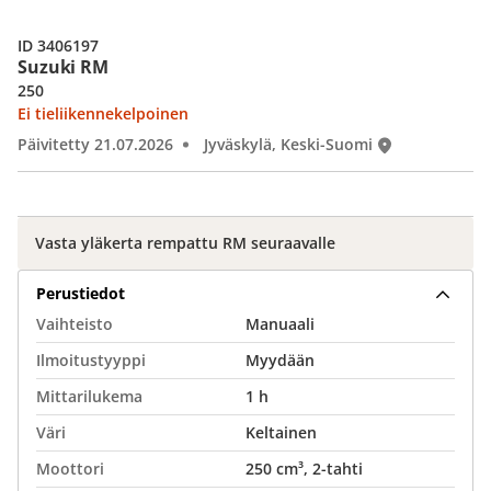
ID 3406197
Suzuki RM
250
Ei tieliikennekelpoinen
Päivitetty 21.07.2026
Jyväskylä, Keski-Suomi
Vasta yläkerta rempattu RM seuraavalle
Perustiedot
Vaihteisto
Manuaali
Ilmoitustyyppi
Myydään
Mittarilukema
1 h
Väri
Keltainen
Moottori
250 cm³, 2-tahti