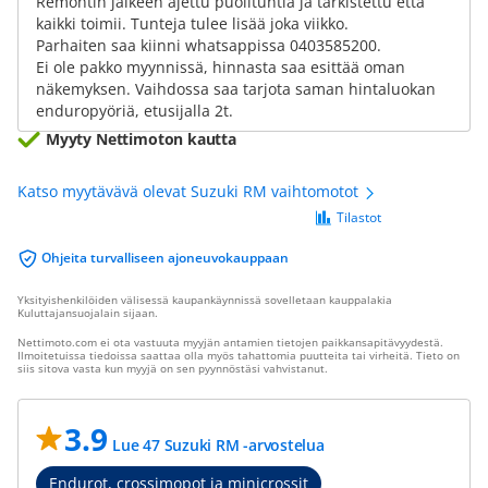
Remontin jälkeen ajettu puolituntia ja tarkistettu että
kaikki toimii. Tunteja tulee lisää joka viikko.
Parhaiten saa kiinni whatsappissa 0403585200.
Ei ole pakko myynnissä, hinnasta saa esittää oman
näkemyksen. Vaihdossa saa tarjota saman hintaluokan
enduropyöriä, etusijalla 2t.
Myyty Nettimoton kautta
Katso myytävävä olevat Suzuki RM vaihtomotot
Tilastot
Ohjeita turvalliseen ajoneuvokauppaan
Yksityishenkilöiden välisessä kaupankäynnissä sovelletaan kauppalakia
Kuluttajansuojalain sijaan.
Nettimoto.com ei ota vastuuta myyjän antamien tietojen paikkansapitävyydestä.
Ilmoitetuissa tiedoissa saattaa olla myös tahattomia puutteita tai virheitä. Tieto on
siis sitova vasta kun myyjä on sen pyynnöstäsi vahvistanut.
3.9
Lue 47 Suzuki RM -arvostelua
Endurot, crossimopot ja minicrossit