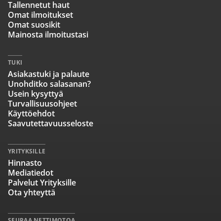
Tallennetut haut
Omat ilmoitukset
Omat suosikit
Mainosta ilmoitustasi
TUKI
Asiakastuki ja palaute
Unohditko salasanan?
Usein kysyttyä
Turvallisuusohjeet
Käyttöehdot
Saavutettavuusseloste
YRITYKSILLE
Hinnasto
Mediatiedot
Palvelut Yrityksille
Ota yhteyttä
SEURAA NETTIMOTOA