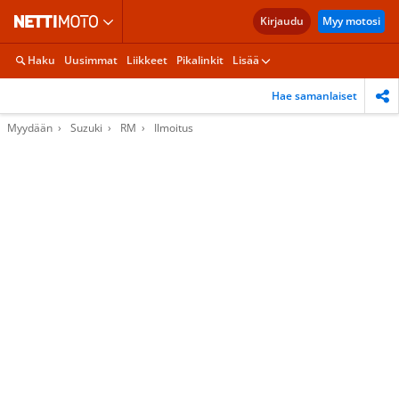
Kirjaudu
Myy motosi
Haku
Uusimmat
Liikkeet
Pikalinkit
Lisää
Hae samanlaiset
Myydään
Suzuki
RM
Ilmoitus