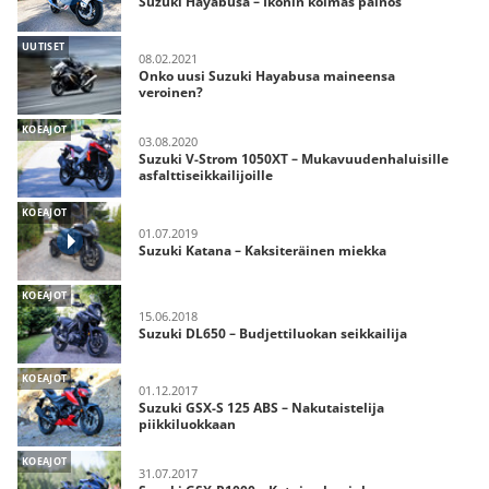
Suzuki Hayabusa – Ikonin kolmas painos
UUTISET
08.02.2021
Onko uusi Suzuki Hayabusa maineensa
veroinen?
KOEAJOT
03.08.2020
Suzuki V-Strom 1050XT – Mukavuudenhaluisille
asfalttiseikkailijoille
KOEAJOT
01.07.2019
Suzuki Katana – Kaksiteräinen miekka
KOEAJOT
15.06.2018
Suzuki DL650 – Budjettiluokan seikkailija
KOEAJOT
01.12.2017
Suzuki GSX-S 125 ABS – Nakutaistelija
piikkiluokkaan
KOEAJOT
31.07.2017