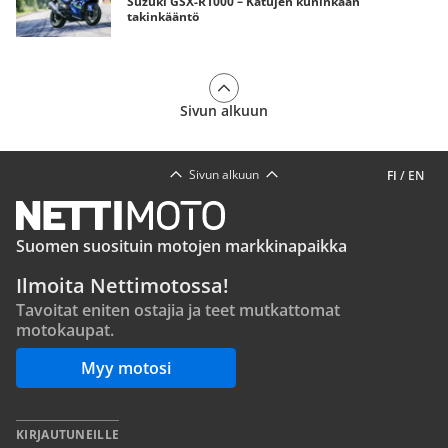
Suzuki GSX-R1000 – Katujen kuninkaan
takinkääntö
Sivun alkuun
Sivun alkuun
FI
/
EN
Suomen suosituin motojen markkinapaikka
Ilmoita Nettimotossa!
Tavoitat eniten ostajia ja teet mutkattomat
motokaupat.
Myy motosi
KIRJAUTUNEILLE