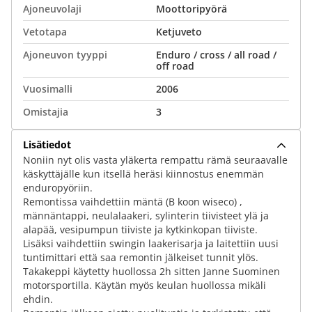
Ajoneuvolaji
Moottoripyörä
Vetotapa
Ketjuveto
Ajoneuvon tyyppi
Enduro / cross / all road /
off road
Vuosimalli
2006
Omistajia
3
Lisätiedot
Noniin nyt olis vasta yläkerta rempattu rämä seuraavalle
käskyttäjälle kun itsellä heräsi kiinnostus enemmän
enduropyöriin.
Remontissa vaihdettiin mäntä (B koon wiseco) ,
männäntappi, neulalaakeri, sylinterin tiivisteet ylä ja
alapää, vesipumpun tiiviste ja kytkinkopan tiiviste.
Lisäksi vaihdettiin swingin laakerisarja ja laitettiin uusi
tuntimittari että saa remontin jälkeiset tunnit ylös.
Takakeppi käytetty huollossa 2h sitten Janne Suominen
motorsportilla. Käytän myös keulan huollossa mikäli
ehdin.