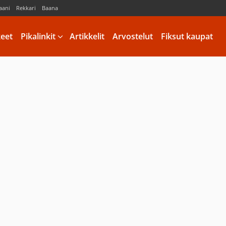
aani
Rekkari
Baana
keet
Pikalinkit
Artikkelit
Arvostelut
Fiksut kaupat