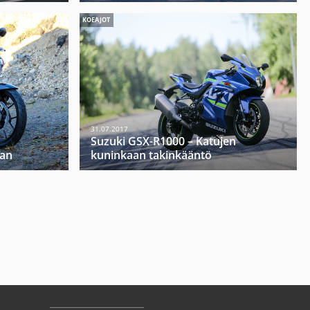
KOEAJOT
31.07.2017
Suzuki GSX-R1000 – Katujen
aan
kuninkaan takinkääntö