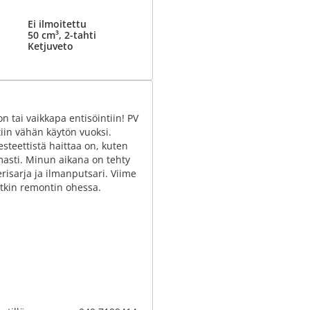
Ei ilmoitettu
50 cm³, 2-tahti
Ketjuveto
 tai vaikkapa entisöintiin! PV
tiin vähän käytön vuoksi.
steettistä haittaa on, kuten
masti. Minun aikana on tehty
erisarja ja ilmanputsari. Viime
ytkin remontin ohessa.