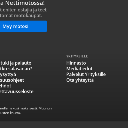
ta Nettimotossa!
t eniten ostajia ja teet
tomat motokaupat.
Myy motosi
YRITYKSILLE
tuki ja palaute
Hinnasto
tko salasanan?
Mediatiedot
ysyttyä
Palvelut Yrityksille
isuusohjeet
Ota yhteyttä
ehdot
ettavuusseloste
inulle hakusi mukaisesti. Muuhun
usten kautta.