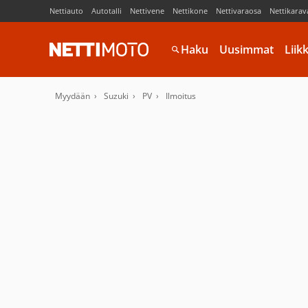
Nettiauto
Autotalli
Nettivene
Nettikone
Nettivaraosa
Nettikarav
Haku
Uusimmat
Liik
Myydään
Suzuki
PV
Ilmoitus