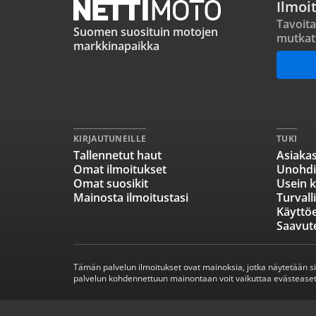
Ilmoi
Tavoita
Suomen suosituin motojen
mutkat
markkinapaikka
KIRJAUTUNEILLE
TUKI
Tallennetut haut
Asiakas
Omat ilmoitukset
Unohdi
Omat suosikit
Usein k
Mainosta ilmoitustasi
Turvall
Käyttö
Saavut
Tämän palvelun ilmoitukset ovat mainoksia, jotka näytetään s
palvelun kohdennettuun mainontaan voit vaikuttaa evästeaset