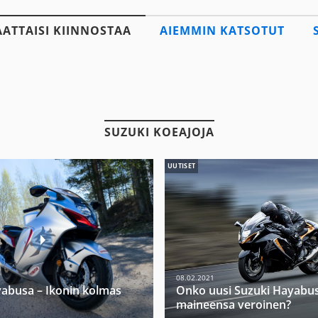
AATTAISI KIINNOSTAA
AIEMMIN KATSOTUT
SUZUKI KOEAJOJA
UUTISET
08.02.2021
abusa – Ikonin kolmas
Onko uusi Suzuki Hayabu
maineensa veroinen?