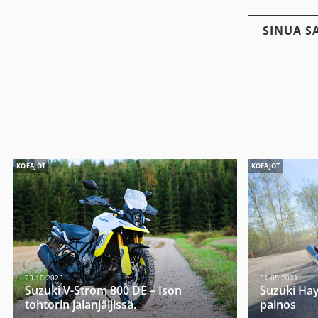
SINUA S
KOEAJOT
KOEAJOT
23.10.2023
31.05.2021
Suzuki V-Strom 800 DE – Ison
Suzuki Hay
tohtorin jalanjäljissä.
painos