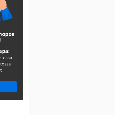
 mopoa
?
apa:
otossa
otossa
et