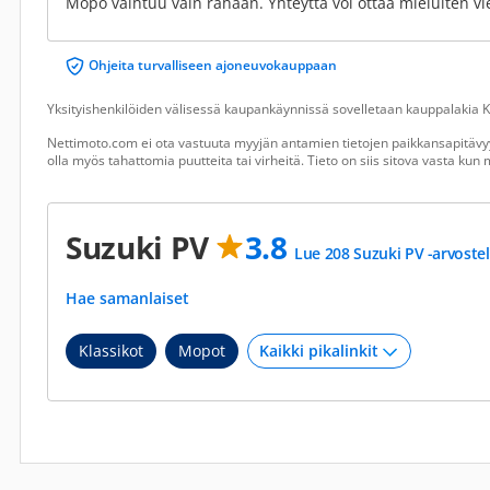
Mopo vaihtuu vain rahaan. Yhteyttä voi ottaa mieluiten v
Ohjeita turvalliseen ajoneuvokauppaan
Yksityishenkilöiden välisessä kaupankäynnissä sovelletaan kauppalakia Ku
Nettimoto.com ei ota vastuuta myyjän antamien tietojen paikkansapitävyy
olla myös tahattomia puutteita tai virheitä. Tieto on siis sitova vasta ku
Suzuki PV
3.8
Lue 208 Suzuki PV -arvoste
Hae samanlaiset
Klassikot
Mopot