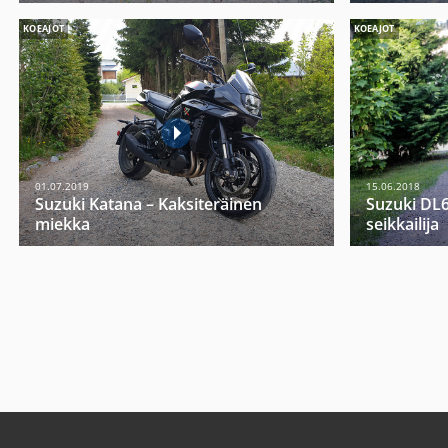
KOEAJOT
KOEAJOT
01.07.2019
15.06.2018
Suzuki Katana – Kaksiteräinen
Suzuki DL6
miekka
seikkailija