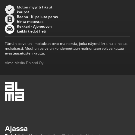
Moton myynti Fiksut
kaupat
Baana - Kilpailuta paras
hinta motostasi
Rekkari - Ajoneuvon
kaikki tiedot heti
Tämän palvelun ilmoitukset ovat mainoksia, jotka näytetään sinulle hakusi
mukaisesti. Muuhun palvelun kohdennettuun mainontaan voit vaikuttaa
evästeasetusten kautta.
Alma Media Finland Oy