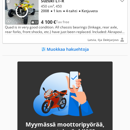
Suzuki LT-R
450 cm³, 450
2008
● 1 km
● 4-tahti
● Ketjuveto
4 100 €
Tax free
13
Quad is in very good condition. All chassis bearings (linkage, rear axle,
rear forks, front shocks, etc.) have just been replaced. Included: Akrapovic
full-length exhaust; Pro Armor full set of alumin
Latvia, Ilja Dektjarjovs
Muokkaa hakuehtoja
Myymässä moottoripyörää,