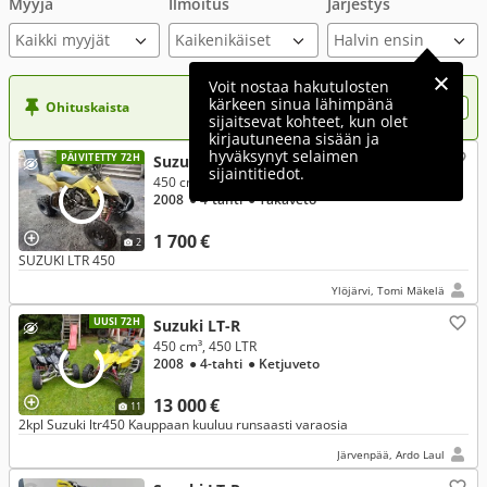
Myyjä
Ilmoitus
Järjestys
Kaikki myyjät
Voit nostaa hakutulosten
kärkeen sinua lähimpänä
Ohituskaista
Nosta ilmoituksesi tähän?
sijaitsevat kohteet, kun olet
kirjautuneena sisään ja
hyväksynyt selaimen
PÄIVITETTY 72H
Suzuki LT-R
sijaintitiedot.
450 cm³, 450
2008
● 4-tahti
● Takaveto
1 700 €
2
SUZUKI LTR 450
Ylöjärvi, Tomi Mäkelä
UUSI 72H
Suzuki LT-R
450 cm³, 450 LTR
2008
● 4-tahti
● Ketjuveto
13 000 €
11
2kpl Suzuki ltr450 Kauppaan kuuluu runsaasti varaosia
Järvenpää, Ardo Laul