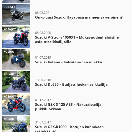
UUTISET
08.02.2021
Onko uusi Suzuki Hayabusa maineensa veroinen?
KOEAJOT
03.08.2020
Suzuki V-Strom 1050XT – Mukavuudenhaluisille
asfalttiseikkailijoille
KOEAJOT
01.07.2019
Suzuki Katana – Kaksiteräinen miekka
KOEAJOT
15.06.2018
Suzuki DL650 – Budjettiluokan seikkailija
KOEAJOT
01.12.2017
Suzuki GSX-S 125 ABS – Nakutaistelija
piikkiluokkaan
KOEAJOT
31.07.2017
Suzuki GSX-R1000 – Katujen kuninkaan
takinkääntö