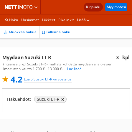
Kirjaudu
Myy motosi
Haku
Uusimmat
Liikkeet
Pikalinkit
Lisää
Muokkaa hakua
Tallenna haku
Myydään Suzuki LT-R
3
kpl
Yhteensä 3 kpl Suzuki LT-R - mallista kohdetta myydään alla olevien
ilmoitusten kautta 1 700 € - 13 000 €.
... Lue lisää
4.2
Lue 5 Suzuki LT-R -arvostelua
Hakuehdot:
Suzuki LT-R