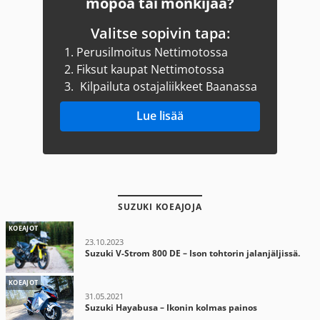
mopoa tai mönkijää?
Valitse sopivin tapa:
1.
Perusilmoitus Nettimotossa
2.
Fiksut kaupat Nettimotossa
3.
Kilpailuta ostajaliikkeet Baanassa
Lue lisää
SUZUKI KOEAJOJA
KOEAJOT
23.10.2023
Suzuki V-Strom 800 DE – Ison tohtorin jalanjäljissä.
KOEAJOT
31.05.2021
Suzuki Hayabusa – Ikonin kolmas painos