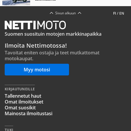
Sivun alkuun
FI
/
EN
Suomen suosituin motojen markkinapaikka
Ilmoita Nettimotossa!
Tavoitat eniten ostajia ja teet mutkattomat
motokaupat.
Myy motosi
KIRJAUTUNEILLE
Tallennetut haut
Omat ilmoitukset
Omat suosikit
Mainosta ilmoitustasi
TUKI