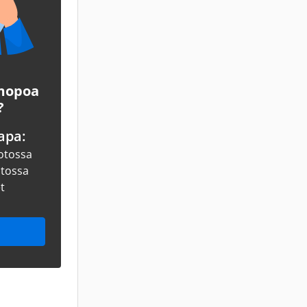
 mopoa
?
apa:
otossa
otossa
et