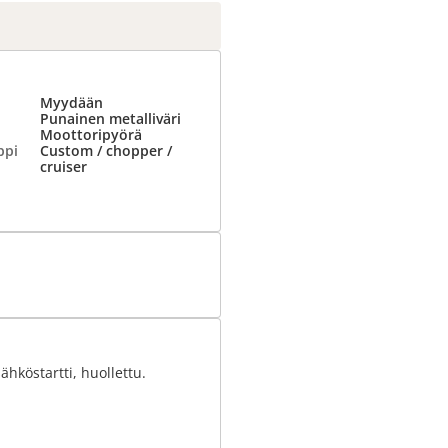
Myydään
Punainen metalliväri
Moottoripyörä
ppi
Custom / chopper /
cruiser
ähköstartti, huollettu.