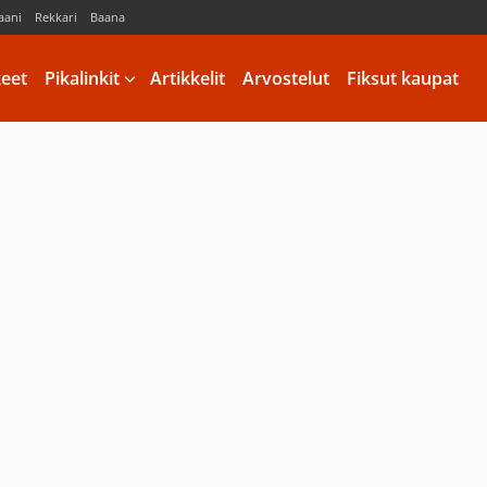
aani
Rekkari
Baana
keet
Pikalinkit
Artikkelit
Arvostelut
Fiksut kaupat