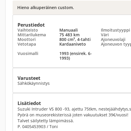
Hieno alkuperäinen custom.
Perustiedot
Vaihteisto
Manuaali
Ilmoitustyyppi
Mittarilukema
75 483 km
Väri
Moottori
800 cm³, 4-tahti
Ajoneuvolaji
Vetotapa
Kardaaniveto
Ajoneuvon tyy
Vuosimalli
1993 (ensirek. 6-
1993)
Varusteet
Sähkökäynnistys
Lisätiedot
Suzuki Intruder VS 800 -93, ajettu 75tkm, nestejäähdytys,s
Pyörä on museorekisterissä joten vakuutukset 39€/vuosi!
Talvet säilytetty lämpimässä.
P. 0405453903 / Toni