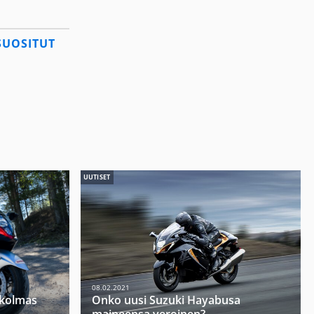
SUOSITUT
UUTISET
08.02.2021
 kolmas
Onko uusi Suzuki Hayabusa