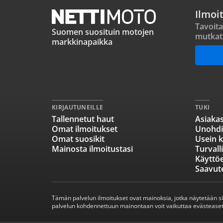
Ilmoi
Tavoita
Suomen suosituin motojen
mutkat
markkinapaikka
KIRJAUTUNEILLE
TUKI
Tallennetut haut
Asiakas
Omat ilmoitukset
Unohdi
Omat suosikit
Usein k
Mainosta ilmoitustasi
Turvall
Käyttö
Saavut
Tämän palvelun ilmoitukset ovat mainoksia, jotka näytetään s
palvelun kohdennettuun mainontaan voit vaikuttaa evästeaset