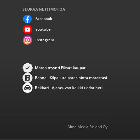
SEURAA NETTIMOTOA
Facebook
Youtube
Instagram
Moton myynti Fiksut kaupat
Baana - Kilpailuta paras hinta motostasi
Rekkari - Ajoneuvon kaikki tiedot heti
Alma Media Finland Oy