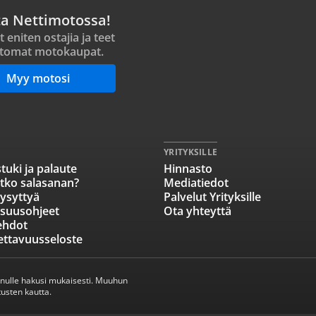
ta Nettimotossa!
t eniten ostajia ja teet
tomat motokaupat.
Myy motosi
YRITYKSILLE
tuki ja palaute
Hinnasto
tko salasanan?
Mediatiedot
ysyttyä
Palvelut Yrityksille
isuusohjeet
Ota yhteyttä
ehdot
ettavuusseloste
inulle hakusi mukaisesti. Muuhun
usten kautta.