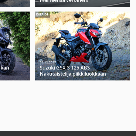
maineensa veroinen?
KOEAJOT
01.12.2017
okan
Suzuki GSX-S 125 ABS –
Nakutaistelija piikkiluokkaan