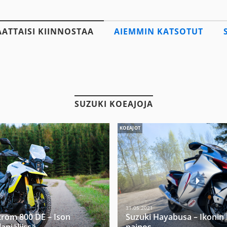
AATTAISI KIINNOSTAA
AIEMMIN KATSOTUT
SUZUKI KOEAJOJA
KOEAJOT
31.05.2021
trom 800 DE – Ison
Suzuki Hayabusa – Ikonin