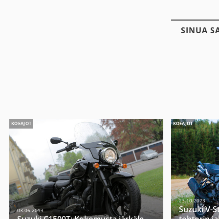
SINUA S
KOEAJOT
KOEAJOT
23.10.2023
Suzuki V-S
03.06.2013