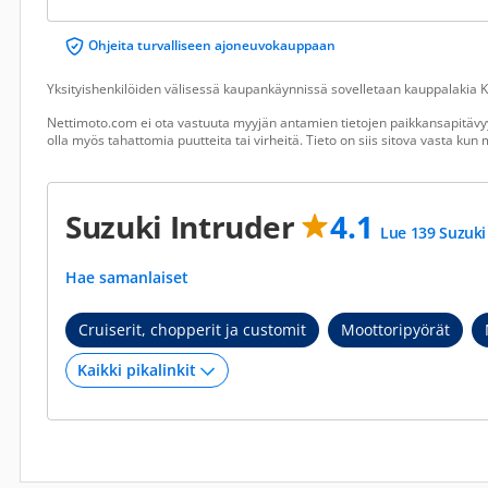
Ohjeita turvalliseen ajoneuvokauppaan
Yksityishenkilöiden välisessä kaupankäynnissä sovelletaan kauppalakia Ku
Nettimoto.com ei ota vastuuta myyjän antamien tietojen paikkansapitävyy
olla myös tahattomia puutteita tai virheitä. Tieto on siis sitova vasta ku
Suzuki Intruder
4.1
Lue 139 Suzuki
Hae samanlaiset
Cruiserit, chopperit ja customit
Moottoripyörät