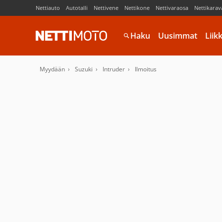
Nettiauto
Autotalli
Nettivene
Nettikone
Nettivaraosa
Nettikarav
Haku
Uusimmat
Liik
Myydään
Suzuki
Intruder
Ilmoitus