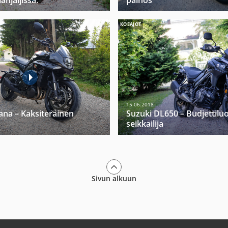
anjäljissä.
painos
KOEAJOT
15.06.2018
ana – Kaksiteräinen
Suzuki DL650 – Budjettilu
seikkailija
Sivun alkuun