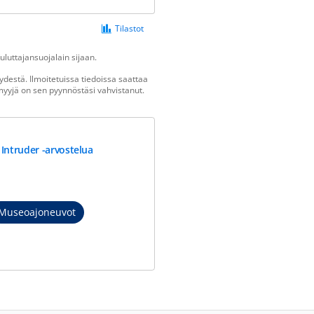
Tilastot
luttajansuojalain sijaan.
destä. Ilmoitetuissa tiedoissa saattaa
n myyjä on sen pyynnöstäsi vahvistanut.
 Intruder -arvostelua
Museoajoneuvot