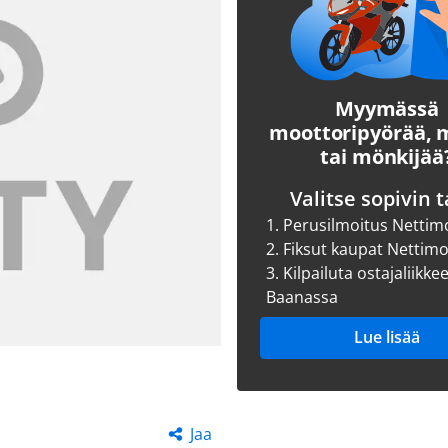
Myymässä
moottoripyörää,
tai mönkijää
Valitse sopivin t
1.
Perusilmoitus Nettim
2.
Fiksut kaupat Nettim
3.
Kilpailuta ostajaliikke
Baanassa
Lue lisää
Jaa