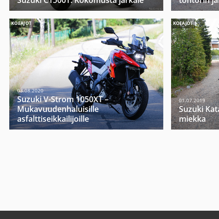
Suzuki C1500T: Kokomusta järkäle
tohtorin jal
KOEAJOT
KOEAJOT
03.08.2020
Suzuki V-Strom 1050XT –
01.07.2019
Mukavuudenhaluisille
Suzuki Kat
asfalttiseikkailijoille
miekka