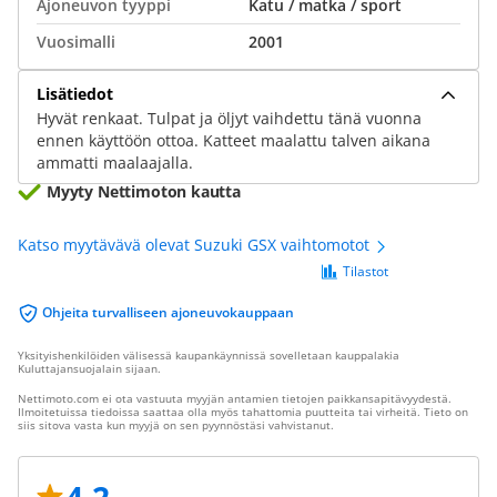
Ajoneuvon tyyppi
Katu / matka / sport
Vuosimalli
2001
Lisätiedot
Hyvät renkaat. Tulpat ja öljyt vaihdettu tänä vuonna
ennen käyttöön ottoa. Katteet maalattu talven aikana
ammatti maalaajalla.
Myyty Nettimoton kautta
Katso myytävävä olevat Suzuki GSX vaihtomotot
Tilastot
Ohjeita turvalliseen ajoneuvokauppaan
Yksityishenkilöiden välisessä kaupankäynnissä sovelletaan kauppalakia
Kuluttajansuojalain sijaan.
Nettimoto.com ei ota vastuuta myyjän antamien tietojen paikkansapitävyydestä.
Ilmoitetuissa tiedoissa saattaa olla myös tahattomia puutteita tai virheitä. Tieto on
siis sitova vasta kun myyjä on sen pyynnöstäsi vahvistanut.