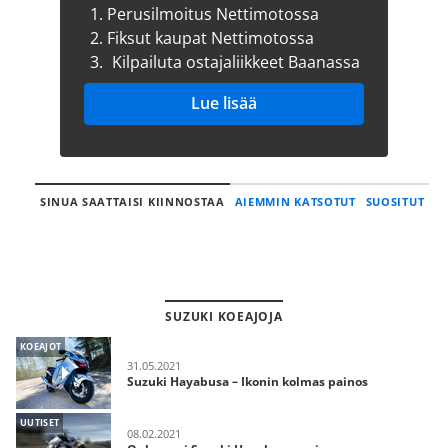
1.
Perusilmoitus Nettimotossa
2.
Fiksut kaupat Nettimotossa
3.
Kilpailuta ostajaliikkeet Baanassa
Lue lisää
SINUA SAATTAISI KIINNOSTAA
AIEMMIN KATSOTUT
SUOSITUT
SUZUKI KOEAJOJA
KOEAJOT
31.05.2021
Suzuki Hayabusa – Ikonin kolmas painos
UUTISET
08.02.2021