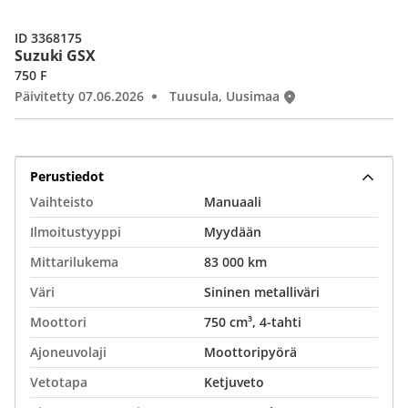
ID 3368175
Suzuki GSX
750 F
Päivitetty 07.06.2026
Tuusula, Uusimaa
Perustiedot
Vaihteisto
Manuaali
Ilmoitustyyppi
Myydään
Mittarilukema
83 000 km
Väri
Sininen metalliväri
Moottori
750 cm³, 4-tahti
Ajoneuvolaji
Moottoripyörä
Vetotapa
Ketjuveto