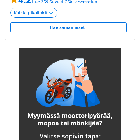
4.2
Lue 259 Suzuki GSX -arvostelua
Hae samanlaiset
Myymässä moottoripyörää,
mopoa tai mönkijää?
Valitse sopivin tapa: