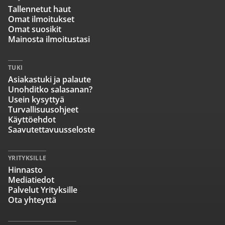
Tallennetut haut
Omat ilmoitukset
Omat suosikit
Mainosta ilmoitustasi
TUKI
Asiakastuki ja palaute
Unohditko salasanan?
Usein kysyttyä
Turvallisuusohjeet
Käyttöehdot
Saavutettavuusseloste
YRITYKSILLE
Hinnasto
Mediatiedot
Palvelut Yrityksille
Ota yhteyttä