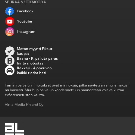
SEURAA NETTIMOTOA
Facebook
Youtube
Instagram
Moton myynti Fiksut
kaupat
Baana - Kilpailuta paras
hinta motostasi
Rekkari - Ajoneuvon
kaikki tiedot heti
Tämän palvelun ilmoitukset ovat mainoksia, jotka näytetään sinulle hakusi
mukaisesti. Muuhun palvelun kohdennettuun mainontaan voit vaikuttaa
evästeasetusten kautta.
Alma Media Finland Oy