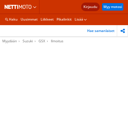
Kirjaudu
Myy motosi
Haku
Uusimmat
Liikkeet
Pikalinkit
Lisää
Hae samanlaiset
Myydään
Suzuki
GSX
Ilmoitus