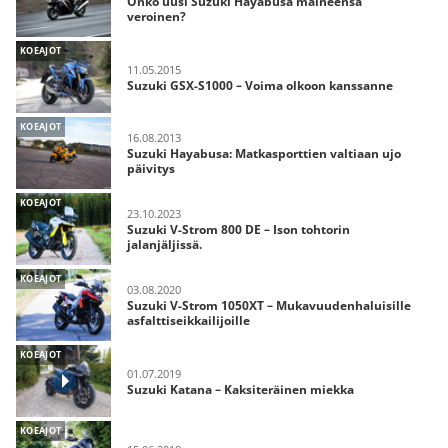
Onko uusi Suzuki Hayabusa maineensa
veroinen?
KOEAJOT
11.05.2015
Suzuki GSX-S1000 – Voima olkoon kanssanne
KOEAJOT
16.08.2013
Suzuki Hayabusa: Matkasporttien valtiaan ujo
päivitys
KOEAJOT
23.10.2023
Suzuki V-Strom 800 DE – Ison tohtorin
jalanjäljissä.
KOEAJOT
03.08.2020
Suzuki V-Strom 1050XT – Mukavuudenhaluisille
asfalttiseikkailijoille
KOEAJOT
01.07.2019
Suzuki Katana – Kaksiteräinen miekka
KOEAJOT