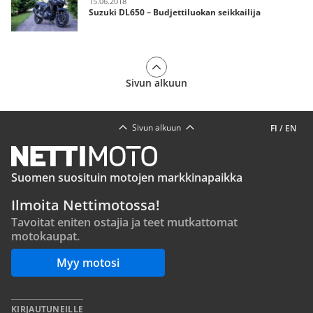
15.06.2018
Suzuki DL650 – Budjettiluokan seikkailija
Sivun alkuun
Sivun alkuun
FI
/
EN
Suomen suosituin motojen markkinapaikka
Ilmoita Nettimotossa!
Tavoitat eniten ostajia ja teet mutkattomat
motokaupat.
Myy motosi
KIRJAUTUNEILLE