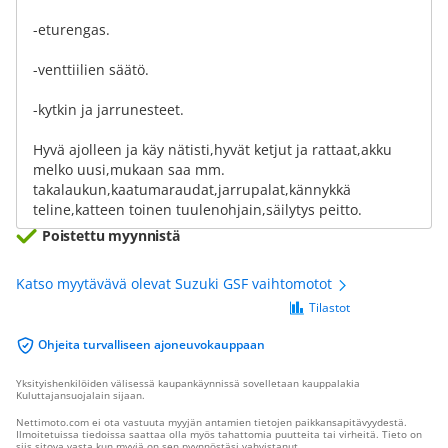
-eturengas.
-venttiilien säätö.
-kytkin ja jarrunesteet.
Hyvä ajolleen ja käy nätisti,hyvät ketjut ja rattaat,akku
melko uusi,mukaan saa mm.
takalaukun,kaatumaraudat,jarrupalat,kännykkä
teline,katteen toinen tuulenohjain,säilytys peitto.
Poistettu myynnistä
Katso myytävävä olevat Suzuki GSF vaihtomotot
Tilastot
Ohjeita turvalliseen ajoneuvokauppaan
Yksityishenkilöiden välisessä kaupankäynnissä sovelletaan kauppalakia
Kuluttajansuojalain sijaan.
Nettimoto.com ei ota vastuuta myyjän antamien tietojen paikkansapitävyydestä.
Ilmoitetuissa tiedoissa saattaa olla myös tahattomia puutteita tai virheitä. Tieto on
siis sitova vasta kun myyjä on sen pyynnöstäsi vahvistanut.