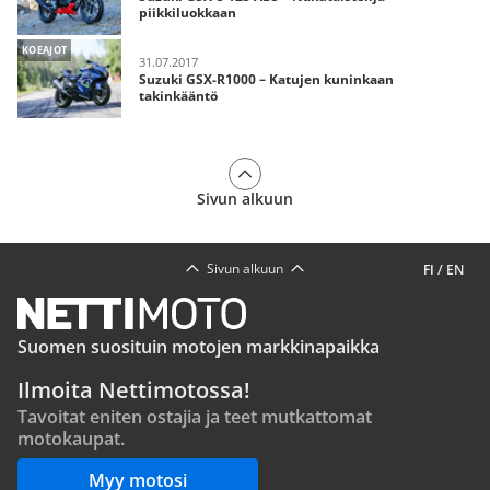
piikkiluokkaan
KOEAJOT
31.07.2017
Suzuki GSX-R1000 – Katujen kuninkaan
takinkääntö
Sivun alkuun
Sivun alkuun
FI
/
EN
Suomen suosituin motojen markkinapaikka
Ilmoita Nettimotossa!
Tavoitat eniten ostajia ja teet mutkattomat
motokaupat.
Myy motosi