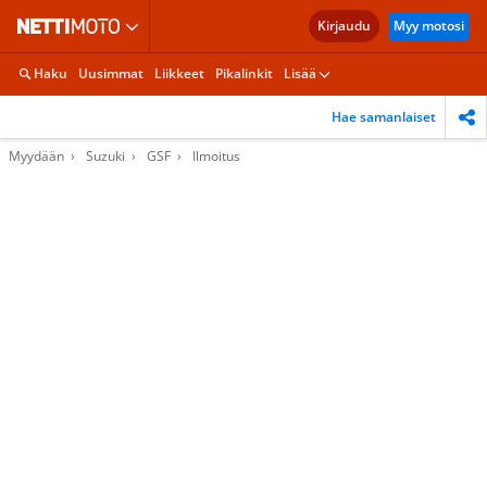
Kirjaudu
Myy motosi
Haku
Uusimmat
Liikkeet
Pikalinkit
Lisää
Hae samanlaiset
Myydään
Suzuki
GSF
Ilmoitus