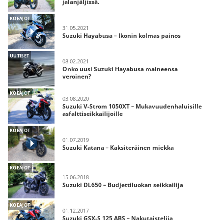
jalanjäljissä.
KOEAJOT
31.05.2021
Suzuki Hayabusa – Ikonin kolmas painos
UUTISET
08.02.2021
Onko uusi Suzuki Hayabusa maineensa
veroinen?
KOEAJOT
03.08.2020
Suzuki V-Strom 1050XT – Mukavuudenhaluisille
asfalttiseikkailijoille
KOEAJOT
01.07.2019
Suzuki Katana – Kaksiteräinen miekka
KOEAJOT
15.06.2018
Suzuki DL650 – Budjettiluokan seikkailija
KOEAJOT
01.12.2017
Suzuki GSX-S 125 ABS – Nakutaistelija