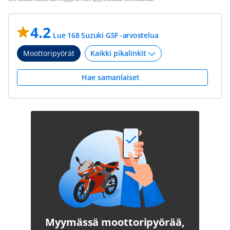
4.2
Lue 168 Suzuki GSF -arvostelua
Moottoripyörät
Hae samanlaiset
Myymässä moottoripyörää,