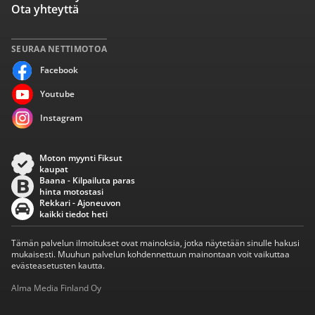
Ota yhteyttä
SEURAA NETTIMOTOA
Facebook
Youtube
Instagram
Moton myynti Fiksut
kaupat
Baana - Kilpailuta paras
hinta motostasi
Rekkari - Ajoneuvon
kaikki tiedot heti
Tämän palvelun ilmoitukset ovat mainoksia, jotka näytetään sinulle hakusi
mukaisesti. Muuhun palvelun kohdennettuun mainontaan voit vaikuttaa
evästeasetusten kautta.
Alma Media Finland Oy