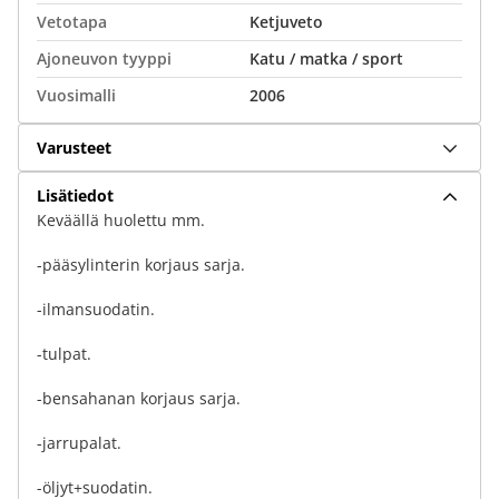
Vetotapa
Ketjuveto
Ajoneuvon tyyppi
Katu / matka / sport
Vuosimalli
2006
Varusteet
Lisätiedot
Keväällä huolettu mm.
-pääsylinterin korjaus sarja.
-ilmansuodatin.
-tulpat.
-bensahanan korjaus sarja.
-jarrupalat.
-öljyt+suodatin.