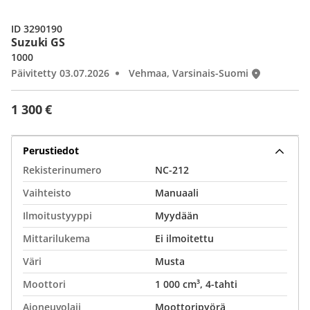
ID 3290190
Suzuki GS
1000
Päivitetty 03.07.2026
Vehmaa, Varsinais-Suomi
1 300 €
Perustiedot
Rekisterinumero
NC-212
Vaihteisto
Manuaali
Ilmoitustyyppi
Myydään
Mittarilukema
Ei ilmoitettu
Väri
Musta
Moottori
1 000 cm³, 4-tahti
Ajoneuvolaji
Moottoripyörä