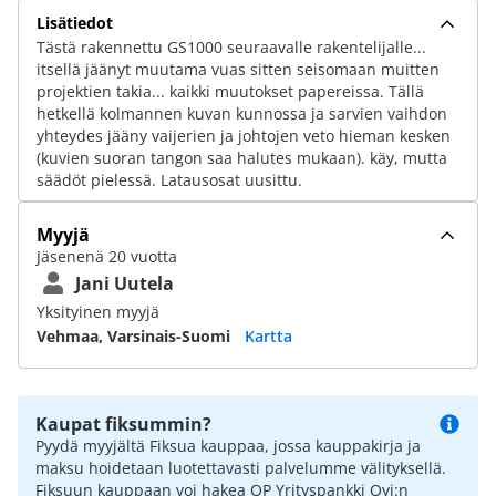
Lisätiedot
Tästä rakennettu GS1000 seuraavalle rakentelijalle...
itsellä jäänyt muutama vuas sitten seisomaan muitten
projektien takia... kaikki muutokset papereissa. Tällä
hetkellä kolmannen kuvan kunnossa ja sarvien vaihdon
yhteydes jääny vaijerien ja johtojen veto hieman kesken
(kuvien suoran tangon saa halutes mukaan). käy, mutta
säädöt pielessä. Latausosat uusittu.
Myyjä
Jäsenenä 20 vuotta
Jani Uutela
Yksityinen myyjä
Vehmaa, Varsinais-Suomi
Kartta
Kaupat fiksummin?
Pyydä myyjältä Fiksua kauppaa, jossa kauppakirja ja
maksu hoidetaan luotettavasti palvelumme välityksellä.
Fiksuun kauppaan voi hakea OP Yrityspankki Oyj:n