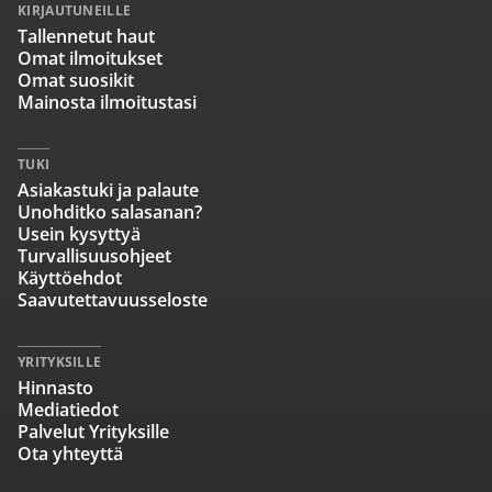
KIRJAUTUNEILLE
Tallennetut haut
Omat ilmoitukset
Omat suosikit
Mainosta ilmoitustasi
TUKI
Asiakastuki ja palaute
Unohditko salasanan?
Usein kysyttyä
Turvallisuusohjeet
Käyttöehdot
Saavutettavuusseloste
YRITYKSILLE
Hinnasto
Mediatiedot
Palvelut Yrityksille
Ota yhteyttä