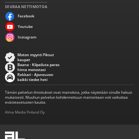
SEURAA NETTIMOTOA
Facebook
Youtube
Instagram
Moton myynti Fiksut
kaupat
Baana - Kilpailuta paras
hinta motostasi
Rekkari - Ajoneuvon
kaikki tiedot heti
Tämän palvelun ilmoitukset ovat mainoksia, jotka näytetään sinulle hakusi
mukaisesti. Muuhun palvelun kohdennettuun mainontaan voit vaikuttaa
evästeasetusten kautta.
Alma Media Finland Oy