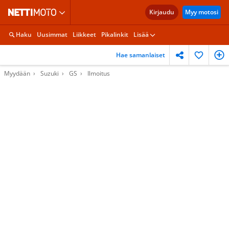
Kirjaudu
Myy motosi
Haku
Uusimmat
Liikkeet
Pikalinkit
Lisää
Hae samanlaiset
Myydään
Suzuki
GS
Ilmoitus