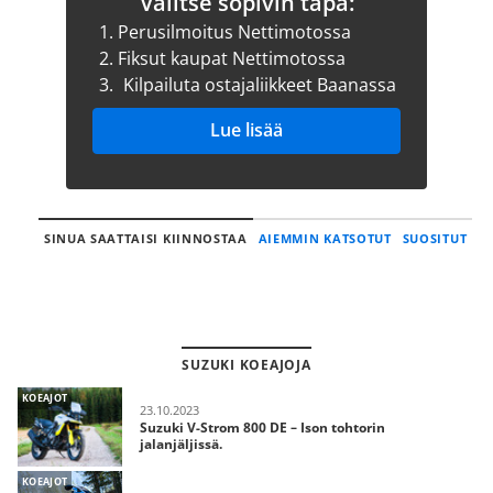
Valitse sopivin tapa:
1.
Perusilmoitus Nettimotossa
2.
Fiksut kaupat Nettimotossa
3.
Kilpailuta ostajaliikkeet Baanassa
Lue lisää
SINUA SAATTAISI KIINNOSTAA
AIEMMIN KATSOTUT
SUOSITUT
SUZUKI KOEAJOJA
KOEAJOT
23.10.2023
Suzuki V-Strom 800 DE – Ison tohtorin
jalanjäljissä.
KOEAJOT