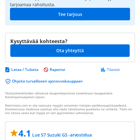
tarjoamaa rahoitusta.
Tee tarjous
Kysyttävää kohteesta?
Ota yhteyttä
Lataa / Tulosta
Raportoi
Tilastot
Ohjeita turvalliseen ajoneuvokauppaan
Yksityishenkilöiden välisessä kaupankäynnissä sovelletaan kauppalakia
Kuluttajansuojalain sijaan.
Nettimoto.com ei ota vastuuta myyjän antamien tietojen paikkansapitävyydestä.
Ilmoitetuissa tiedoissa saattaa olla myös tahattomia puutteita tai virheitä. Tieto on
siis sitova vasta kun myyjä on sen pyynnöstäsi vahvistanut.
4.1
Lue 57 Suzuki GS -arvostelua