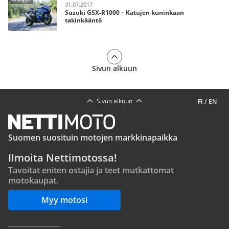
31.07.2017
Suzuki GSX-R1000 – Katujen kuninkaan
takinkääntö
Sivun alkuun
Sivun alkuun
FI
/
EN
Suomen suosituin motojen markkinapaikka
Ilmoita Nettimotossa!
Tavoitat eniten ostajia ja teet mutkattomat
motokaupat.
Myy motosi