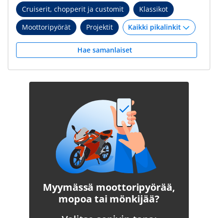
Cruiserit, chopperit ja customit
Klassikot
Moottoripyörät
Projektit
Hae samanlaiset
Myymässä moottoripyörää,
mopoa tai mönkijää?