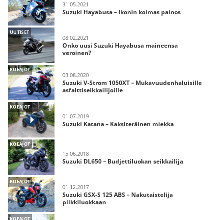
31.05.2021
Suzuki Hayabusa – Ikonin kolmas painos
UUTISET
08.02.2021
Onko uusi Suzuki Hayabusa maineensa
veroinen?
KOEAJOT
03.08.2020
Suzuki V-Strom 1050XT – Mukavuudenhaluisille
asfalttiseikkailijoille
KOEAJOT
01.07.2019
Suzuki Katana – Kaksiteräinen miekka
KOEAJOT
15.06.2018
Suzuki DL650 – Budjettiluokan seikkailija
KOEAJOT
01.12.2017
Suzuki GSX-S 125 ABS – Nakutaistelija
piikkiluokkaan
KOEAJOT