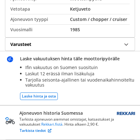
Vetotapa
Ketjuveto
Ajoneuvon tyyppi
Custom / chopper / cruiser
Vuosimalli
1985
Varusteet
Laske vakuutuksen hinta tälle moottoripyörälle
Ifin vakuutus on Suomen suosituin
Laskut 12 erässä ilman lisäkuluja
Tarjolla seisonta-ajallinen tai vuodenaikahinnoiteltu
vakuutus
Laske hinta ja osta
Ajoneuvon historia Suomessa
Tarkista ajoneuvon aiemmat omistajat, katsastukset ja
vakuutukset
Rekkari.fistä
. Hinta alkaen 2,90 €.
Tarkista tiedot