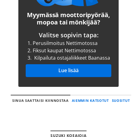
Myymässä moottoripyörää,
mopoa tai mönkijää?
Valitse sopivin tapa:
1.
Perusilmoitus Nettimotossa
2.
Fiksut kaupat Nettimotossa
3.
Kilpailuta ostajaliikkeet Baanassa
Lue lisää
SINUA SAATTAISI KIINNOSTAA
AIEMMIN KATSOTUT
SUOSITUT
SUZUKI KOEAJOJA