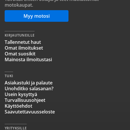
motokaupat.
Myy motosi
KIRJAUTUNEILLE
Tallennetut haut
Omat ilmoitukset
Omat suosikit
Mainosta ilmoitustasi
TUKI
Asiakastuki ja palaute
Unohditko salasanan?
Usein kysyttyä
Turvallisuusohjeet
Käyttöehdot
Saavutettavuusseloste
YRITYKSILLE