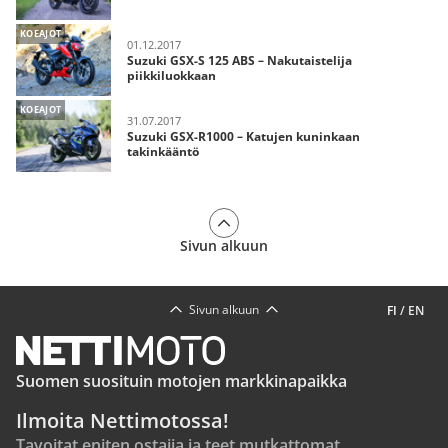
KOEAJOT
01.12.2017
Suzuki GSX-S 125 ABS – Nakutaistelija
piikkiluokkaan
KOEAJOT
31.07.2017
Suzuki GSX-R1000 – Katujen kuninkaan
takinkääntö
Sivun alkuun
Sivun alkuun
FI
/
EN
Suomen suosituin motojen markkinapaikka
Ilmoita Nettimotossa!
Tavoitat eniten ostajia ja teet mutkattomat