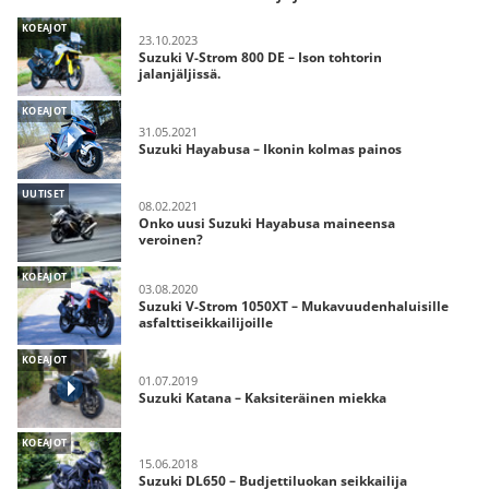
KOEAJOT
23.10.2023
Suzuki V-Strom 800 DE – Ison tohtorin
jalanjäljissä.
KOEAJOT
31.05.2021
Suzuki Hayabusa – Ikonin kolmas painos
UUTISET
08.02.2021
Onko uusi Suzuki Hayabusa maineensa
veroinen?
KOEAJOT
03.08.2020
Suzuki V-Strom 1050XT – Mukavuudenhaluisille
asfalttiseikkailijoille
KOEAJOT
01.07.2019
Suzuki Katana – Kaksiteräinen miekka
KOEAJOT
15.06.2018
Suzuki DL650 – Budjettiluokan seikkailija