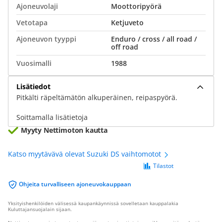
Ajoneuvolaji
Moottoripyörä
Vetotapa
Ketjuveto
Ajoneuvon tyyppi
Enduro / cross / all road /
off road
Vuosimalli
1988
Lisätiedot
Pitkälti räpeltämätön alkuperäinen, reipaspyörä.
Soittamalla lisätietoja
Myyty Nettimoton kautta
Katso myytävävä olevat Suzuki DS vaihtomotot
Tilastot
Ohjeita turvalliseen ajoneuvokauppaan
Yksityishenkilöiden välisessä kaupankäynnissä sovelletaan kauppalakia
Kuluttajansuojalain sijaan.