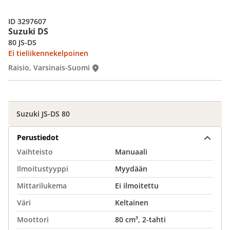
ID 3297607
Suzuki DS
80 JS-DS
Ei tieliikennekelpoinen
Raisio, Varsinais-Suomi
Suzuki JS-DS 80
Perustiedot
Vaihteisto
Manuaali
Ilmoitustyyppi
Myydään
Mittarilukema
Ei ilmoitettu
Väri
Keltainen
Moottori
80 cm³, 2-tahti