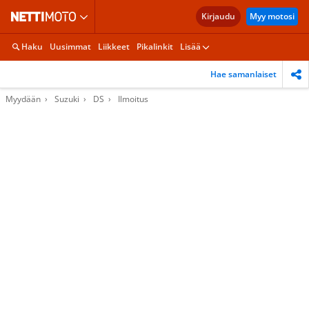
Kirjaudu
Myy motosi
Haku
Uusimmat
Liikkeet
Pikalinkit
Lisää
Hae samanlaiset
Myydään
Suzuki
DS
Ilmoitus