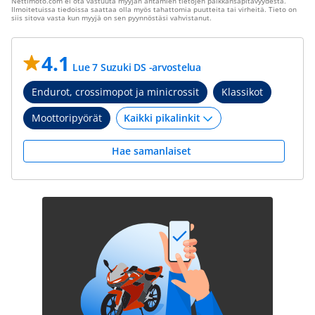
Nettimoto.com ei ota vastuuta myyjän antamien tietojen paikkansapitävyydestä.
Ilmoitetuissa tiedoissa saattaa olla myös tahattomia puutteita tai virheitä. Tieto on
siis sitova vasta kun myyjä on sen pyynnöstäsi vahvistanut.
4.1
Lue 7 Suzuki DS -arvostelua
Endurot, crossimopot ja minicrossit
Klassikot
Moottoripyörät
Hae samanlaiset